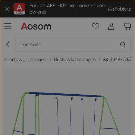
Pobierz APP: -10% na pierwsze zam
Pobierz
ówienie
y sportowe dla dzieci
/
Huśtawki dziecięce
/
SKU:344-035