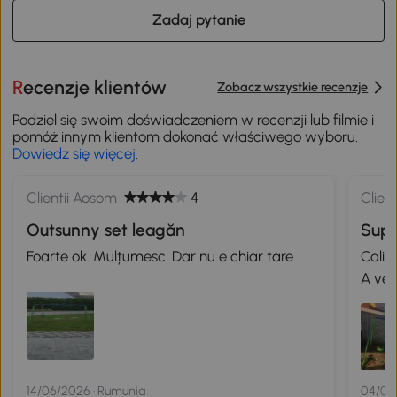
Zadaj pytanie
Recenzje klientów
Zobacz wszystkie recenzje
Podziel się swoim doświadczeniem w recenzji lub filmie i
pomóż innym klientom dokonać właściwego wyboru.
Dowiedz się więcej
.
Clientii Aosom
4
Clien
Outsunny set leagăn
Supe
Foarte ok. Mulțumesc. Dar nu e chiar tare.
Calit
A veni
14/06/2026 · Rumunia
04/05