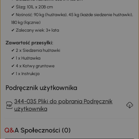
✔ Ślizg: 101L x 20B cm
✔ Nośność: 90 kg (huśtawka), 45 kg (każde siedzenie huśtawki),
180 kg (łącznie)
✔ Zalecany wiek: 3+ lata
Zawartość przesyłki:
✔ 2 x Siedzenia huśtawki
✔ 1 x Huśtawka
✔ 4 x Kotwy gruntowe
✔ 1 x Instrukcja
Podręcznik użytkownika
344-035 Pliki do pobrania Podręcznik
użytkownika
Q&A Społeczności (
0
)