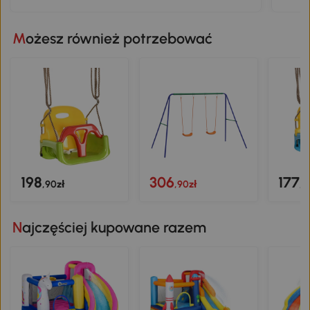
Możesz również potrzebować
198
306
177
,90zł
,90zł
,9
Najczęściej kupowane razem