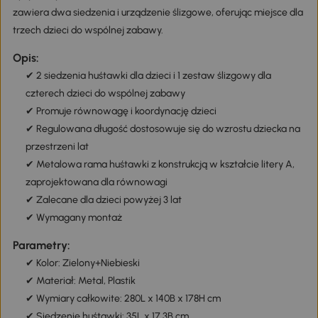
zawiera dwa siedzenia i urządzenie ślizgowe, oferując miejsce dla
trzech dzieci do wspólnej zabawy.
Opis:
✔ 2 siedzenia huśtawki dla dzieci i 1 zestaw ślizgowy dla
czterech dzieci do wspólnej zabawy
✔ Promuje równowagę i koordynację dzieci
✔ Regulowana długość dostosowuje się do wzrostu dziecka na
przestrzeni lat
✔ Metalowa rama huśtawki z konstrukcją w kształcie litery A,
zaprojektowana dla równowagi
✔ Zalecane dla dzieci powyżej 3 lat
✔ Wymagany montaż
Parametry:
✔ Kolor: Zielony+Niebieski
✔ Materiał: Metal, Plastik
✔ Wymiary całkowite: 280L x 140B x 178H cm
✔ Siedzenie huśtawki: 35L x 17,3B cm