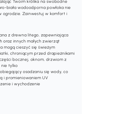
lając Twoim królika na swobodne
zaro-biała wodoodporna powłoka nie
w ogrodzie. Zainwestuj w komfort i
na z drewna litego, zapewniająca
ch oraz innych małych zwierząt
a mogą cieszyć się świeżym
atki, chroniącym przed drapieżnikami
części bocznej, oknom, drzwiom z
nie tylko
obiegający osadzaniu się wody, co
 i promieniowaniem UV
zenie i wychodzenie