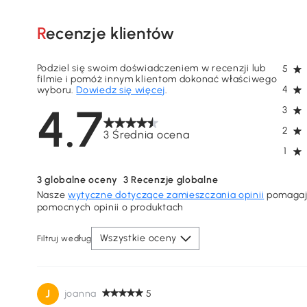
Recenzje klientów
Podziel się swoim doświadczeniem w recenzji lub
5
filmie i pomóż innym klientom dokonać właściwego
4
wyboru.
Dowiedz się więcej
.
4.7
3
2
3 Średnia ocena
1
3
globalne oceny
3
Recenzje globalne
Nasze
wytyczne dotyczące zamieszczania opinii
pomagają
pomocnych opinii o produktach
Wszystkie oceny
Filtruj według
J
joanna
5