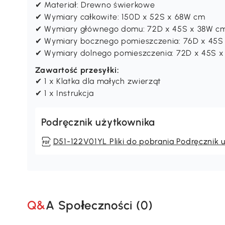
✔ Materiał: Drewno świerkowe
✔ Wymiary całkowite: 150D x 52S x 68W cm
✔ Wymiary głównego domu: 72D x 45S x 38W c
✔ Wymiary bocznego pomieszczenia: 76D x 45S
✔ Wymiary dolnego pomieszczenia: 72D x 45S 
Zawartość przesyłki:
✔ 1 x Klatka dla małych zwierząt
✔ 1 x Instrukcja
Podręcznik użytkownika
D51-122V01YL Pliki do pobrania Podręcznik 
Q&A Społeczności (
0
)