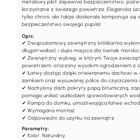
metalowy płot zapewnia bezpieczeństwo, pozwa
korzystanie z świeżego powietrza. Elegancka s
tylko chroni, ale także doskonale komponuje się 
bezpieczeństwo swojego pupila!
Opis:
✔ Dwupoziomowy zewnętrzny królikarnia wykona
długotrwałość i dużo miejsca dla świnek morski
✔ Zewnętrzny wybieg, w którym Twoje zwierzęt
powietrzem, otoczony wysokim ogrodzeniem z si
✔ Łatwy dostęp dzięki otwieranemu dachowi w 
zamkiem oraz wysuwanej półce do czyszczenia i 
✔ Nachylony dach pokryty papą bitumiczną, zap
pomaga unikać uszkodzeń spowodowanych wodą
✔ Rampa do domku, umożliwiająca łatwe wchod
✔ Wymagana montaż
✔ Odpowiedni do użytku na zewnątrz
Parametry:
✔ Kolor: Naturalny