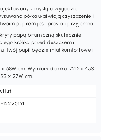
rojektowany z myślą o wygodzie.
ysuwana półka ułatwiają czyszczenie i
Twoim pupilem jest prosta i przyjemna.
ryty papą bitumiczną skutecznie
jego królika przed deszczem i
mu Twój pupil będzie miał komfortowe i
S x 68W cm. Wymiary domku: 72D x 45S
45S x 27W cm.
wHut
1-122V01YL