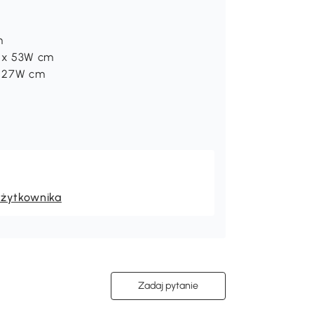
m
 x 53W cm
x 27W cm
użytkownika
Zadaj pytanie