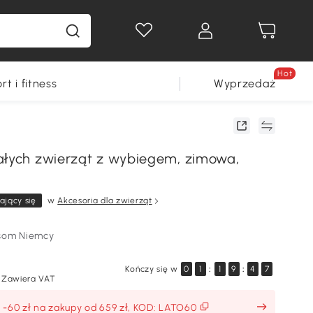
Hot
rt i fitness
Wyprzedaż
ałych zwierząt z wybiegem, zimowa,
ający się
w
Akcesoria dla zwierząt
som Niemcy
Kończy się w
0
1
:
1
9
:
4
6
Zawiera VAT
: -60 zł na zakupy od 659 zł, KOD: LATO60