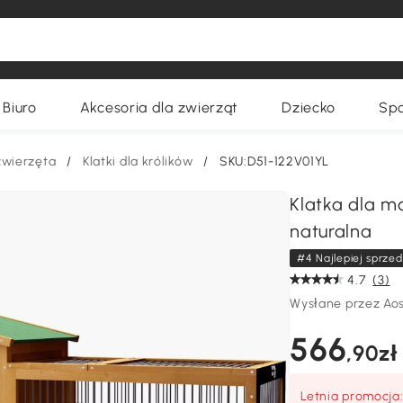
Biuro
Akcesoria dla zwierząt
Dziecko
Spo
zwierzęta
/
Klatki dla królików
/
SKU:D51-122V01YL
Klatka dla m
naturalna
#4 Najlepiej sprzed
4.7
(3)
Wysłane przez Ao
566
,90zł
Letnia promocja