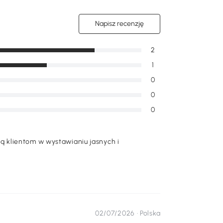
Napisz recenzję
2
1
0
0
0
 klientom w wystawianiu jasnych i
02/07/2026 ·
Polska