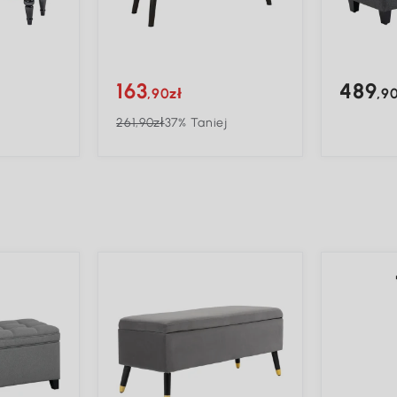
163
489
,90zł
,9
261,90zł
37% Taniej