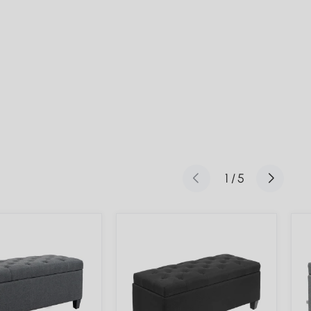
1
/
5