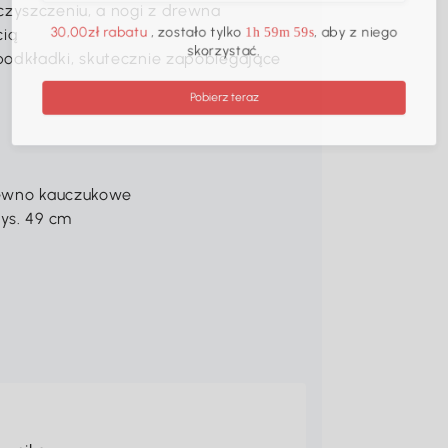
czyszczeniu, a nogi z drewna
cią
30,00zł rabatu
, zostało tylko
, aby z niego
1h 59m 59s
podkładki, skutecznie zapobiegające
skorzystać.
Pobierz teraz
drewno kauczukowe
wys. 49 cm