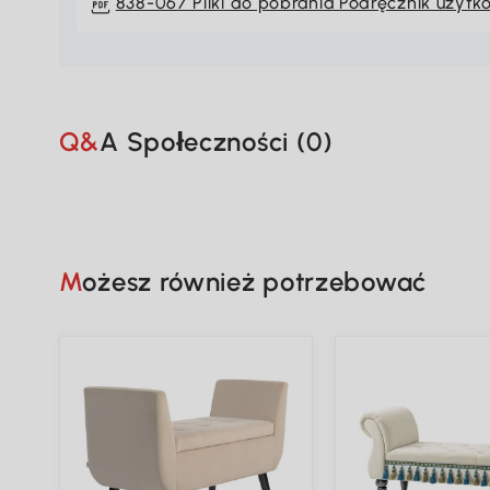
838-067 Pliki do pobrania Podręcznik użytk
Q&A Społeczności (
0
)
Możesz również potrzebować