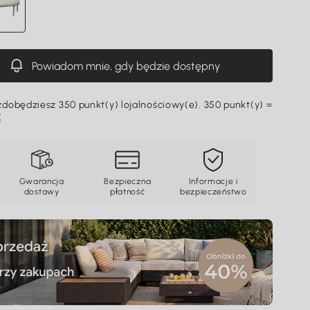
Powiadom mnie, gdy będzie dostępny
dobędziesz 350 punkt(y) lojalnościowy(e). 350 punkt(y) =
Ę
Gwarancja
Bezpieczna
Informacje i
dostawy
płatność
bezpieczeństwo