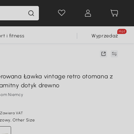
Hot
rt i fitness
Wyprzedaż
erowana Ławka vintage retro otomana z
amitny dotyk drewno
som Niemcy
Zawiera VAT
zowy, Other Size