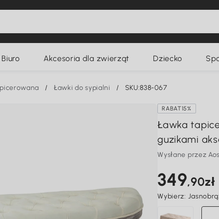
Biuro
Akcesoria dla zwierząt
Dziecko
Spo
apicerowana
/
Ławki do sypialni
/
SKU:838-067
RABAT15%
Ławka tapic
guzikami aks
Wysłane przez Ao
349
,90zł
Wybierz:
Jasnobrą