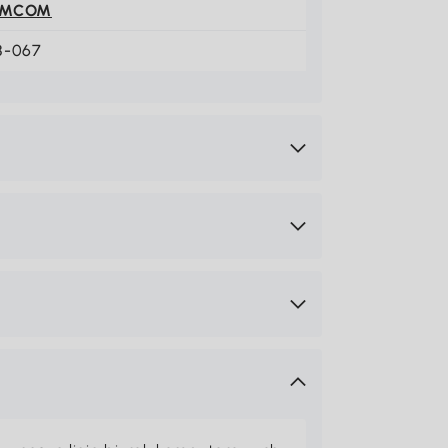
OMCOM
8-067