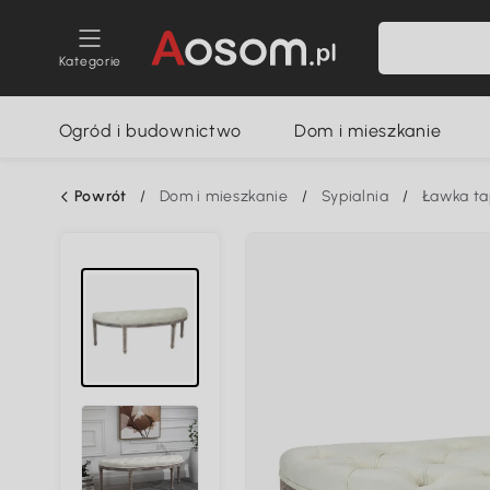
Kategorie
Ogród i budownictwo
Dom i mieszkanie
Powrót
/
Dom i mieszkanie
/
Sypialnia
/
Ławka t