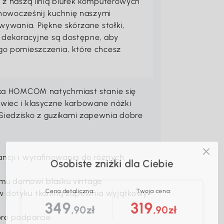
z naszą linią biurek komputerowych
unowocześnij kuchnię naszymi
ywania. Piękne skórzane stołki,
a dekoracyjne są dostępne, aby
o pomieszczenia, które chcesz
awka HOMCOM natychmiast stanie się
wiec i klasyczne karbowane nóżki
Siedzisko z guzikami zapewnia dobre
Osobiste zniżki dla Ciebie
ancji i wyrafinowania do różnych
mu domowi blasku vintage
Cena detaliczna:
Twoja cena:
 w dotyku tkaniną zapewnia wyjątkowy
349
319
,90zł
,90zł
bre podparcie