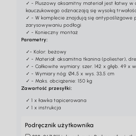
✓ - Pluszowy aksamitny materiał jest łatwy w 
kauczukowego odznaczają się wysoką trwałoś
✓ - W komplecie znajdują się antypoślizgowe 
zarysowywaniu podłogi
✓ - Konieczny montaż
Parametry:
✓- Kolor: beżowy
✓ - Materiał: aksamitna tkanina (poliester), 
✓ - Całkowite wymiary: szer. 142 x głęb. 49 x 
✓ - Wymiary nóg: Ø4,5 x wys. 33,5 cm
✓ - Maks. obciążenie: 150 kg
Zawartość przesyłki:
✓ 1 x ławka tapicerowana
✓ 1 x instrukcja
Podręcznik użytkownika