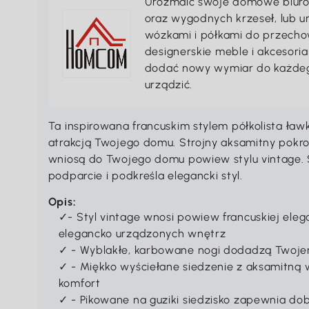
Urozmaić swoje domowe biuro 
oraz wygodnych krzeseł, lub 
wózkami i półkami do przechow
designerskie meble i akcesori
dodać nowy wymiar do każdeg
urządzić.
Ta inspirowana francuskim stylem półkolista ł
atrakcją Twojego domu. Strojny aksamitny pokro
wniosą do Twojego domu powiew stylu vintage. 
podparcie i podkreśla elegancki styl.
Opis:
✓- Styl vintage wnosi powiew francuskiej eleg
elegancko urządzonych wnętrz
✓ - Wyblakłe, karbowane nogi dodadzą Twoje
✓ - Miękko wyściełane siedzenie z aksamitną
komfort
✓ - Pikowane na guziki siedzisko zapewnia do