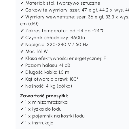
✔ Materiał: stal, tworzywo sztuczne
✔ Całkowite wymiary: szer. 47 x gł. 44,2 x wys. 4
✔ Wymiary wewnętrzne: szer. 36 x gł. 33,3 x wys. 1
cm (dół)
✔ Zakres temperatur: od -14 do -24℃
✔ Czynnik chłodniczy: R600a
✔ Napięcie: 220-240 V / 50 Hz
✔ Moc: 161 W
✔ Klasa efektywności energetycznej: F
✔ Poziom hałasu: 41 dB
✔ Długość kabla: 1,5 m
✔ Kąt otwarcia drzwi: 180°
✔ Nośność: 4 kg (półka)
Zawartość przesyłki:
✔ 1 x minizamrażarka
✔ 1 x łyżka do lodu
✔ 1 x pojemnik na kostki lodu
✔ 1 x instrukcja