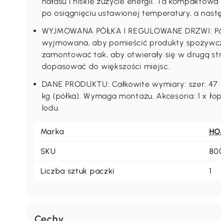
hałasu i niskie zużycie energii. Ta kompaktow
po osiągnięciu ustawionej temperatury, a nast
WYJMOWANA PÓŁKA I REGULOWANE DRZWI: Półk
wyjmowana, aby pomieścić produkty spożywcz
zamontować tak, aby otwierały się w drugą st
dopasować do większości miejsc.
DANE PRODUKTU: Całkowite wymiary: szer. 47 x 
kg (półka). Wymaga montażu. Akcesoria: 1 x łop
lodu.
Marka
H
SKU
80
Liczba sztuk paczki
1
Cechy