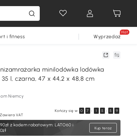
Hot
rt i fitness
Wyprzedaż
zamrażarka minilodówka lodówka
35 l, czarna, 47 x 44,2 x 48,8 cm
som Niemcy
Kończy się w
0
7
:
1
5
:
5
8
Zawiera VAT
,90zł
z kodem rabatowym: LATO60 i
Kup teraz
0zł