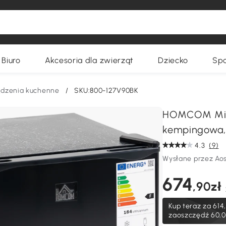
Biuro
Akcesoria dla zwierząt
Dziecko
Spo
ądzenia kuchenne
/
SKU:800-127V90BK
HOMCOM Mini
kempingowa, 
4.3
(9)
Wysłane przez Ao
674
,90zł
Kup teraz za
614
zaoszczędź 60,0