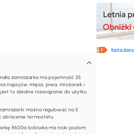
Karta dany
ała zamrażarka ma pojemność 35
nia napojów, mięsa, piwa, mrożonek i
jest to idealne rozwiązanie do użytku
amrażarki można regulować na 5
 obrócenie termostatu.
rkę R600a lodówka ma niski poziom