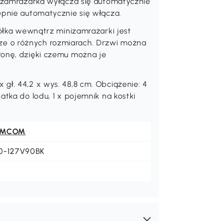
a zamrażarka wyłącza się automatycznie
ępnie automatycznie się włącza.
a wewnątrz minizamrażarki jest
e o różnych rozmiarach. Drzwi można
ronę, dzięki czemu można je
gł. 44,2 x wys. 48,8 cm. Obciążenie: 4
atka do lodu, 1 x pojemnik na kostki
OMCOM
0-127V90BK