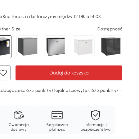
a
:
Kup teraz, a dostarczymy między 12.08, a 14.08.
Other Size
Dostępność
Dodaj do koszyka
dobędziesz 675 punkt(y) lojalnościowy(e). 675 punkt(y) =
Ę
Gwarancja
Bezpieczna
Informacje i
dostawy
płatność
bezpieczeństwo