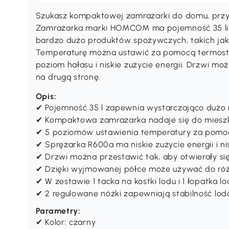
Szukasz kompaktowej zamrażarki do domu, przy
Zamrażarka marki HOMCOM ma pojemność 35 litr
bardzo dużo produktów spożywczych, takich jak 
Temperaturę można ustawić za pomocą termosta
poziom hałasu i niskie zużycie energii. Drzwi m
na drugą stronę.
Opis:
✔ Pojemność 35 l zapewnia wystarczająco dużo m
✔ Kompaktowa zamrażarka nadaje się do mieszka
✔ 5 poziomów ustawienia temperatury za pomoc
✔ Sprężarka R600a ma niskie zużycie energii i ni
✔ Drzwi można przestawić tak, aby otwierały si
✔ Dzięki wyjmowanej półce może używać do ró
✔ W zestawie 1 tacka na kostki lodu i 1 łopatka l
✔ 2 regulowane nóżki zapewniają stabilność lo
Parametry:
✔ Kolor: czarny