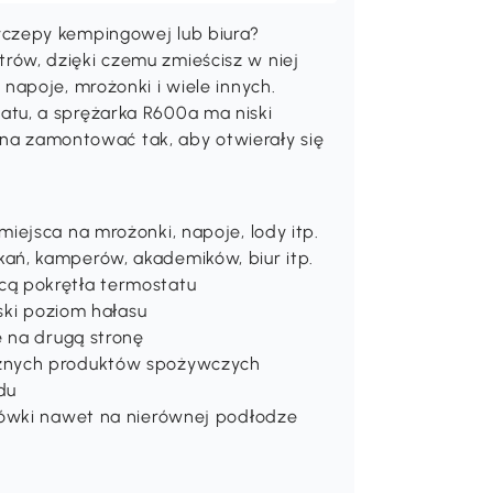
czepy kempingowej lub biura?
ów, dzięki czemu zmieścisz w niej
napoje, mrożonki i wiele innych.
tu, a sprężarka R600a ma niski
ożna zamontować tak, aby otwierały się
iejsca na mrożonki, napoje, lody itp.
ń, kamperów, akademików, biur itp.
ą pokrętła termostatu
ski poziom hałasu
ę na drugą stronę
żnych produktów spożywczych
odu
dówki nawet na nierównej podłodze