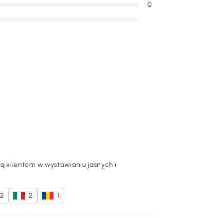
0
 klientom w wystawianiu jasnych i
2
2
1