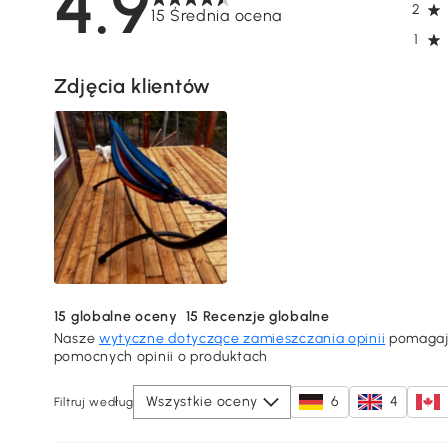
4.9
2
15 Średnia ocena
1
Zdjęcia klientów
15
globalne oceny
15
Recenzje globalne
Nasze
wytyczne dotyczące zamieszczania opinii
pomagają
pomocnych opinii o produktach
Wszystkie oceny
6
4
Filtruj według