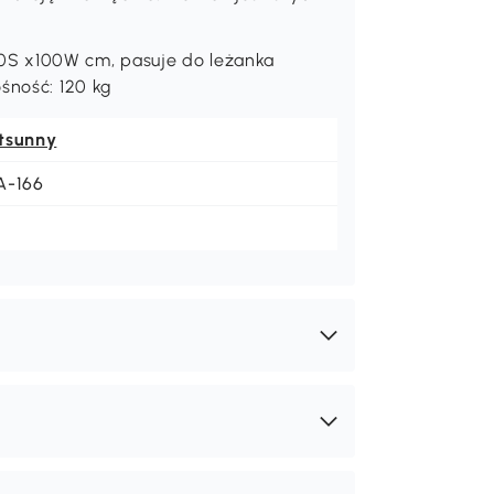
0S x100W cm, pasuje do leżanka
śność: 120 kg
tsunny
A-166