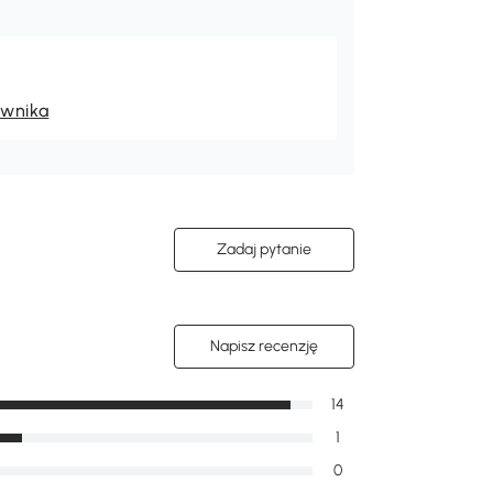
ownika
Zadaj pytanie
Napisz recenzję
14
1
0