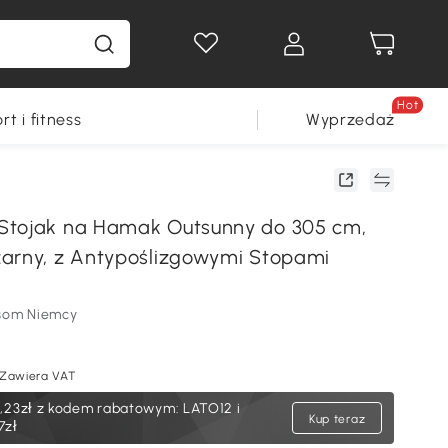
Hot
rt i fitness
Wyprzedaż
Stojak na Hamak Outsunny do 305 cm,
arny, z Antypoślizgowymi Stopami
som Niemcy
Zawiera VAT
,23zł
z kodem rabatowym: LATO12 i
Kup teraz
7zł