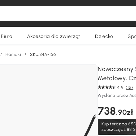
Biuro
Akcesoria dla zwierząt
Dziecko
Spo
/
Hamaki
/
SKU:84A-166
Nowoczesny 
Metalowy, Cz
4.9
(15)
Wysłane przez Ao
738
,90zł
Kup teraz za
650
zaoszczędź 88,6