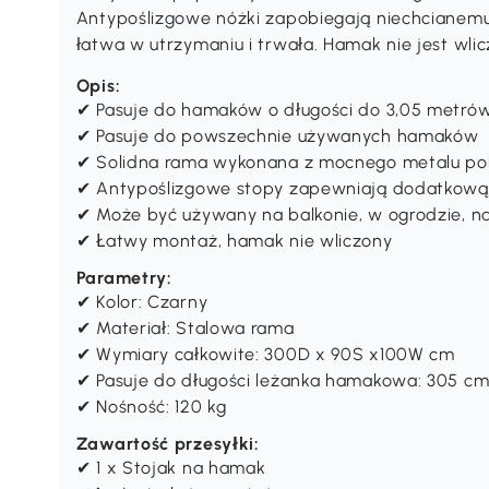
Antypoślizgowe nóżki zapobiegają niechcianemu 
łatwa w utrzymaniu i trwała. Hamak nie jest wlic
Opis:
✔ Pasuje do hamaków o długości do 3,05 metró
✔ Pasuje do powszechnie używanych hamaków
✔ Solidna rama wykonana z mocnego metalu po
✔ Antypoślizgowe stopy zapewniają dodatkową s
✔ Może być używany na balkonie, w ogrodzie, na w
✔ Łatwy montaż, hamak nie wliczony
Parametry:
✔ Kolor: Czarny
✔ Materiał: Stalowa rama
✔ Wymiary całkowite: 300D x 90S x100W cm
✔ Pasuje do długości leżanka hamakowa: 305 cm 
✔ Nośność: 120 kg
Zawartość przesyłki:
✔ 1 x Stojak na hamak