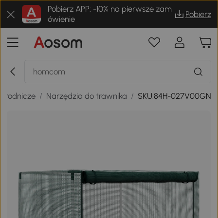
Pobierz APP: -10% na pierwsze zam
Pobierz
ówienie
ogrodnicze
/
Narzędzia do trawnika
/
SKU:84H-027V00GN