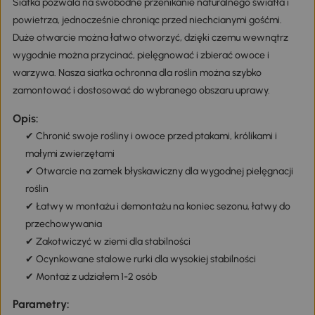
Siatka pozwala na swobodne przenikanie naturalnego światła i
powietrza, jednocześnie chroniąc przed niechcianymi gośćmi.
Duże otwarcie można łatwo otworzyć, dzięki czemu wewnątrz
wygodnie można przycinać, pielęgnować i zbierać owoce i
warzywa. Nasza siatka ochronna dla roślin można szybko
zamontować i dostosować do wybranego obszaru uprawy.
Opis:
✔ Chronić swoje rośliny i owoce przed ptakami, królikami i
małymi zwierzętami
✔ Otwarcie na zamek błyskawiczny dla wygodnej pielęgnacji
roślin
✔ Łatwy w montażu i demontażu na koniec sezonu, łatwy do
przechowywania
✔ Zakotwiczyć w ziemi dla stabilności
✔ Ocynkowane stalowe rurki dla wysokiej stabilności
✔ Montaż z udziałem 1-2 osób
Parametry: