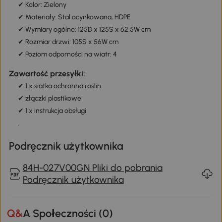
✔ Kolor: Zielony
✔ Materiały: Stal ocynkowana, HDPE
✔ Wymiary ogólne: 125D x 125S x 62,5W cm
✔ Rozmiar drzwi: 105S x 56W cm
✔ Poziom odporności na wiatr: 4
Zawartość przesyłki:
✔ 1 x siatka ochronna roślin
✔ złączki plastikowe
✔ 1 x instrukcja obsługi
.
Podręcznik użytkownika
84H-027V00GN Pliki do pobrania
Podręcznik użytkownika
Q&A Społeczności (
0
)