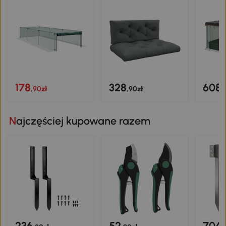
178
328
608
,90zł
,90zł
,
Najczęściej kupowane razem
236
52
704