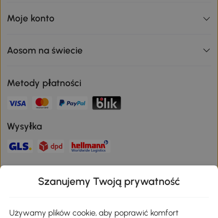
Moje konto
Aosom na świecie
Metody płatności
Wysyłka
Bezpieczna płatność
Szanujemy Twoją prywatność
Pobierz aplikację Aosom
Używamy plików cookie, aby poprawić komfort