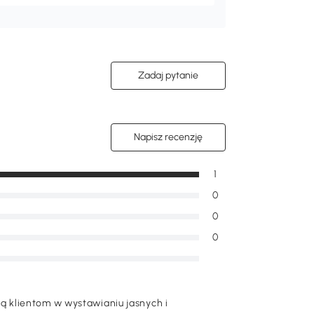
Zadaj pytanie
Napisz recenzję
1
0
0
0
 klientom w wystawianiu jasnych i