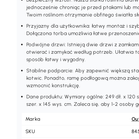
jednocześnie chroniąc je przed ptakami lub m
Twoim roślinom otrzymanie obfitego światła s
Przyjazny dla użytkownika: łatwy montaż i szy
Dołączona torba umożliwia łatwe przenoszenie
Podwójne drzwi: Istnieją dwie drzwi z zamkam
otwierać i zamykać według potrzeb. Ułatwia to
sposób łatwy i wygodny.
Stabilne podparcie: Aby zapewnić większą sta
kotwic. Ponadto, ramę podłogową można zakop
wzmocnić konstrukcję.
Dane produktu: Wymiary ogólne: 249 dł. x 120 s
szer. x 145 wys. cm. Zaleca się, aby 1-2 osoby g
Marka
Ou
SKU
84