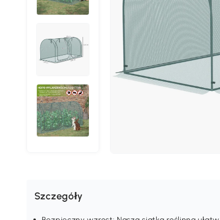
Szczegóły
Bezpieczny wzrost: Nasza siatka roślinna ułatwi