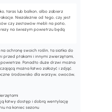
 taras lub balkon, albo zabierz
acje. Niezależnie od tego, czy jest
maków czy zestawów mebli na patio,
prezy na świeżym powietrzu będą
na ochronę swoich roślin, ta siatka do
oni przed ptakami i innymi zwierzętami,
i powietrze. Ponadto duże drzwi można
czającą można łatwo założyć i zdjąć.
ieczne środowisko dla warzyw, owoców,
wierzętami
ą łatwy dostęp i dobrą wentylację
iu na koniec sezonu