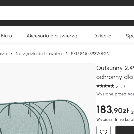
Biuro
Akcesoria dla zwierząt
Dziecko
Spo
icze
/
Narzędzia do trawnika
/
SKU:845-893V01GN
Outsunny 2,4
ochronny dla
5
(1)
Wysłane przez Ao
183
,90zł
Z
Wybierz:
Inne kolo