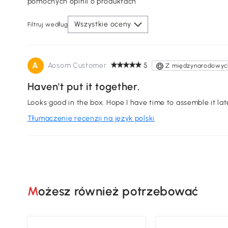
pomocnych opinii o produktach
Wszystkie oceny
Filtruj według
A
Aosom Customer
5
Z międzynarodowych
Haven't put it together.
Looks good in the box. Hope I have time to assemble 
Tłumaczenie recenzji na język polski
Możesz również potrzebować