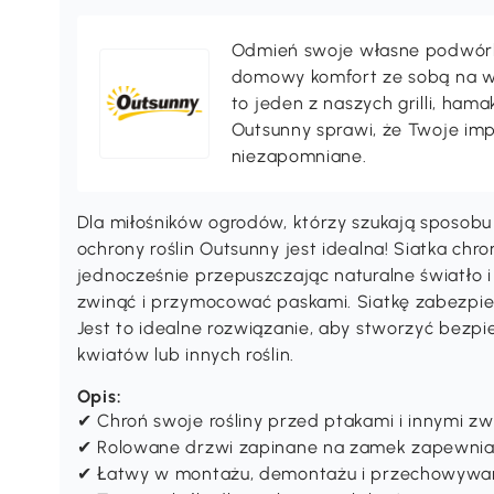
Odmień swoje własne podwórko,
domowy komfort ze sobą na wak
to jeden z naszych grilli, ha
Outsunny sprawi, że Twoje im
niezapomniane.
Dla miłośników ogrodów, którzy szukają sposobu 
ochrony roślin Outsunny jest idealna! Siatka chr
jednocześnie przepuszczając naturalne światło 
zwinąć i przymocować paskami. Siatkę zabezpie
Jest to idealne rozwiązanie, aby stworzyć bezp
kwiatów lub innych roślin.
Opis:
✔ Chroń swoje rośliny przed ptakami i innymi z
✔ Rolowane drzwi zapinane na zamek zapewniaj
✔ Łatwy w montażu, demontażu i przechowywan