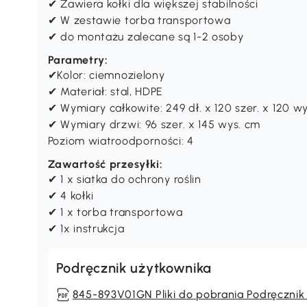
✔ Zawiera kołki dla większej stabilności
✔ W zestawie torba transportowa
✔ do montażu zalecane są 1-2 osoby
Parametry:
✔Kolor: ciemnozielony
✔ Materiał: stal, HDPE
✔ Wymiary całkowite: 249 dł. x 120 szer. x 120 w
✔ Wymiary drzwi: 96 szer. x 145 wys. cm
Poziom wiatroodporności: 4
Zawartość przesyłki:
✔ 1 x siatka do ochrony roślin
✔ 4 kołki
✔ 1 x torba transportowa
✔ 1x instrukcja
Podręcznik użytkownika
845-893V01GN Pliki do pobrania Podręcznik