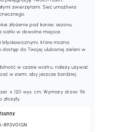
ałymi zwierzętami. Sieć umożliwia
łonecznego.
bkie złożenie pod koniec sezonu.
 siatki w dowolne miejsce.
i błyskawicznymi, które można
 dostęp do Twojej ulubionej zieleni w
bilność w czasie wiatru, należy używać
ać w ziemi, aby jeszcze bardziej
zer. x 120 wys. cm. Wymiary drzwi: 96
o złożyły.
tsunny
5-893V01GN