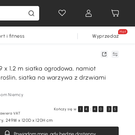
Hot
rt i fitness
Wyprzedaż
9 x 1,2 m siatka ogrodowa, namiot
 roślin, siatka na warzywa z drzwiami
som Niemcy
Kończy się w
1
4
:
4
0
:
3
4
awiera VAT
ry, 249W x 120D x 120H cm
Powiadom mnie, gdy będzie dostępny