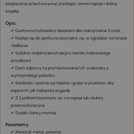
bezpiecznie przechowywać przekąski, zimne napoje i dobrą
książkę.
Opis:
✔ Gustowna huśtawka z daszkiem dla maksymalnie 3 osób
✔ Nadaje się do użytku na zewnątrz, np. w ogrodzie, na tarasie
i balkonie
✔ Solidna i stabilna konstrukcja z metalu malowanego
proszkowo
✔ Dach odporny na promieniowanie UV, wykonany z
wytrzymałego poliestru
✔ Siedzisko i oparcie są miękkie i grubo wyściełane, aby
zapewnić jak najlepszą wygodę
✔ Z 2 półkami bocznymi, np. na napoje lub okulary
przeciwsłoneczne
✔ Szybki i łatwy montaż
Parametry:
✔ Materiał: metal, poliester