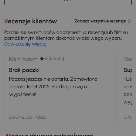
Recenzje klientów
Zobacz wszystkie recenzje
Podziel się swoim doświadczeniem w recenzji lub filmie i
pomóż innym klientom dokonać właściwego wyboru.
Dowiedz się więcej
.
Klient Aosom
1
Klien
Brak paczki
Sup
Paczka jeszcze nie dotarła. Zamówiona
Huśta
została 16.04.2025. Bardzo proszę o
konst
wyjaśnienie!
bardz
wygod
bardz
28/04/2025 · Polska
10/05/
Możesz również potrzebować