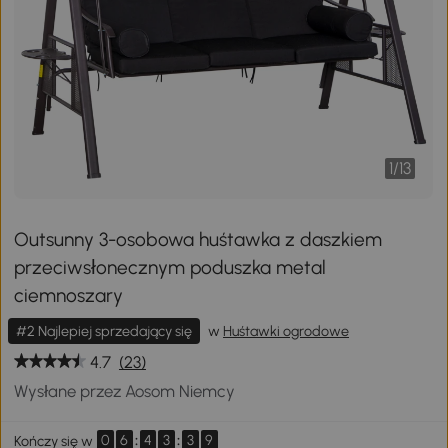
1
/
13
Outsunny 3-osobowa huśtawka z daszkiem
przeciwsłonecznym poduszka metal
ciemnoszary
#2 Najlepiej sprzedający się
w
Huśtawki ogrodowe
4.7
(23)
Wysłane przez Aosom Niemcy
0
6
:
4
3
:
3
9
Kończy się w