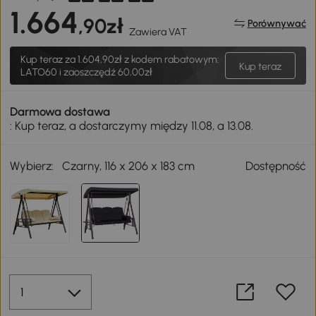
1.664
,90zł
Porównywać
Zawiera VAT
Kup teraz za
1.604,90zł
z kodem rabatowym:
Kup teraz
LATO60 i zaoszczędź 60,00zł
Darmowa dostawa
: Kup teraz, a dostarczymy między 11.08, a 13.08.
Wybierz:
Czarny, 116 x 206 x 183 cm
Dostępność