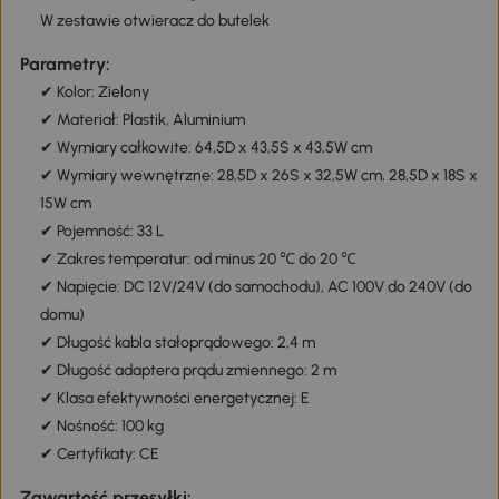
W zestawie otwieracz do butelek
Parametry:
✔ Kolor: Zielony
✔ Materiał: Plastik, Aluminium
✔ Wymiary całkowite: 64,5D x 43,5S x 43,5W cm
✔ Wymiary wewnętrzne: 28,5D x 26S x 32,5W cm, 28,5D x 18S x
15W cm
✔ Pojemność: 33 L
✔ Zakres temperatur: od minus 20 ℃ do 20 ℃
✔ Napięcie: DC 12V/24V (do samochodu), AC 100V do 240V (do
domu)
✔ Długość kabla stałoprądowego: 2,4 m
✔ Długość adaptera prądu zmiennego: 2 m
✔ Klasa efektywności energetycznej: E
✔ Nośność: 100 kg
✔ Certyfikaty: CE
Zawartość przesyłki: