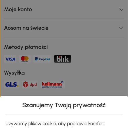
Moje konto
Aosom na świecie
Metody płatności
Wysyłka
Bezpieczna płatność
Szanujemy Twoją prywatność
Pobierz aplikację Aosom
Używamy plików cookie, aby poprawić komfort