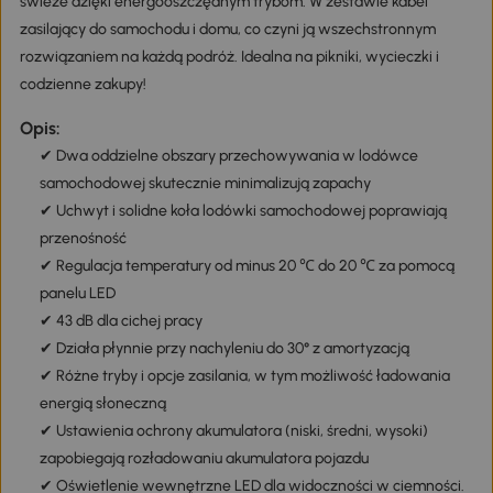
świeże dzięki energooszczędnym trybom. W zestawie kabel
zasilający do samochodu i domu, co czyni ją wszechstronnym
rozwiązaniem na każdą podróż. Idealna na pikniki, wycieczki i
codzienne zakupy!
Opis:
✔ Dwa oddzielne obszary przechowywania w lodówce
samochodowej skutecznie minimalizują zapachy
✔ Uchwyt i solidne koła lodówki samochodowej poprawiają
przenośność
✔ Regulacja temperatury od minus 20 ℃ do 20 ℃ za pomocą
panelu LED
✔ 43 dB dla cichej pracy
✔ Działa płynnie przy nachyleniu do 30° z amortyzacją
✔ Różne tryby i opcje zasilania, w tym możliwość ładowania
energią słoneczną
✔ Ustawienia ochrony akumulatora (niski, średni, wysoki)
zapobiegają rozładowaniu akumulatora pojazdu
✔ Oświetlenie wewnętrzne LED dla widoczności w ciemności.