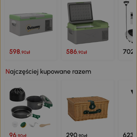
598
586
702
,90zł
,90zł
,
Najczęściej kupowane razem
96
290
623
,90zł
,90zł
,