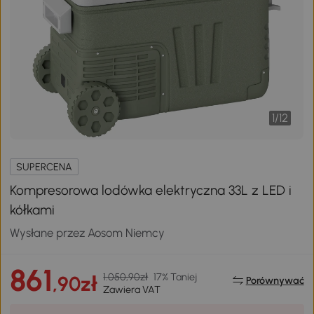
1
/
12
SUPERCENA
Kompresorowa lodówka elektryczna 33L z LED i
kółkami
Wysłane przez Aosom Niemcy
861
1.050,90zł
17% Taniej
,90zł
Porównywać
Zawiera VAT