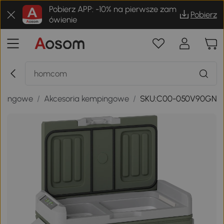
Pobierz APP: -10% na pierwsze zam
Pobierz
ówienie
mpingowe
/
Akcesoria kempingowe
/
SKU:C00-050V90GN