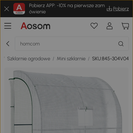
Pobierz APP: -10% na pierwsze zam
Pobierz
ówienie
a
/
Szklarnie ogrodowe
/
Mini szklarnie
/
SKU:845-304V04