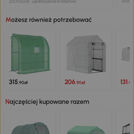
21/01/2026 · Zjednoczone Królestwo
09/09/
Możesz również potrzebować
315
206
131
,90zł
,90zł
,90
Najczęściej kupowane razem