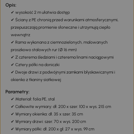
Opis:
✔ wysokość 2 m ułatwia dostęp
✔ Ściany z PE chronią przed warunkami atmosferycznymi,
przepuszczają promienie słoneczne i utrzymują ciepło
wewnątrz
✔ Rama wykonana z ciemnozielonych, malowanych
proszkowo stalowych rur (Ø 16 mm)
✔ Z czterema śledziami i czterema linami naciągowymi
✔ Cztery półki na doniczki
✔ Dwoje drzwi z podwójnymi zamkami błyskawicznymi i
okienko z tkaniny siatkowej
Parametry:
✔ Materiał: folia PE, stal
✔ Całkowite wymiary: dł. 200 x szer. 100 x wys. 215 cm
✔ Wymiary okienka: dł. 35 x szer. 35 cm
✔ Wymiary drzwi: szer. 70 x wys. 200 cm
✔ Wymiary półki: dł. 200 x gł. 27 x wys. 99 cm