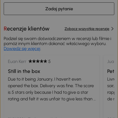
Zadaj pytanie
Recenzje klientów
Zobacz wszystkie recenzje
Podziel się swoim doświadczeniem w recenzji lub filmie i
pomóż innym klientom dokonać właściwego wyboru.
Dowiedz się więcej
.
Euan Kerr
5
Juan 
Still in the box
Peti
Due to it being January, I haven't even
Livra
opened the box. Delivery was fine. The score
soir,
is 5 stars only because I had to.give a star
rappo
rating and felt it was unfair to give less than 5
de mo
stars.
+++