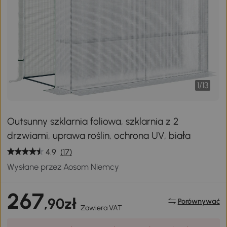
1
/
13
Outsunny szklarnia foliowa, szklarnia z 2
drzwiami, uprawa roślin, ochrona UV, biała
4.9
(17)
Wysłane przez Aosom Niemcy
267
,90zł
Porównywać
Zawiera VAT