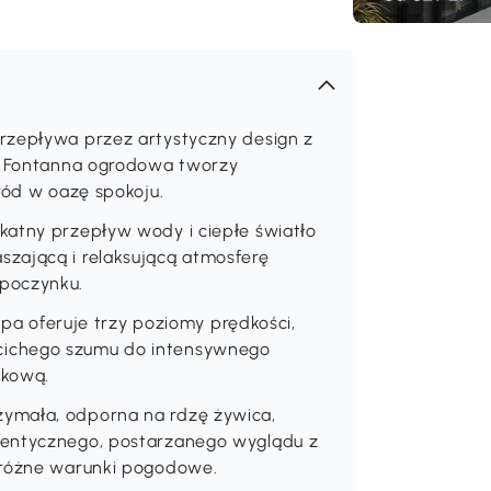
rzepływa przez artystyczny design z
i. Fontanna ogrodowa tworzy
ród w oazę spokoju.
katny przepływ wody i ciepłe światło
zającą i relaksującą atmosferę
dpoczynku.
 oferuje trzy poziomy prędkości,
cichego szumu do intensywnego
ękową.
ymała, odporna na rdzę żywica,
tentycznego, postarzanego wyglądu z
a różne warunki pogodowe.