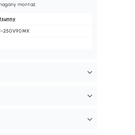
ymagany montaż.
tsunny
J-250V90MX