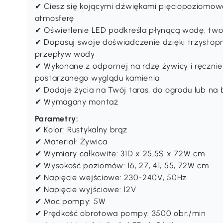
✔ Ciesz się kojącymi dźwiękami pięciopoziomowe
atmosferę
✔ Oświetlenie LED podkreśla płynącą wodę, two
✔ Dopasuj swoje doświadczenie dzięki trzystopn
przepływ wody
✔ Wykonane z odpornej na rdzę żywicy i ręcznie
postarzanego wyglądu kamienia
✔ Dodaje życia na Twój taras, do ogrodu lub na 
✔ Wymagany montaż
Parametry:
✔ Kolor: Rustykalny brąz
✔ Materiał: Żywica
✔ Wymiary całkowite: 31D x 25,5S x 72W cm
✔ Wysokość poziomów: 16, 27, 41, 55, 72W cm
✔ Napięcie wejściowe: 230-240V, 50Hz
✔ Napięcie wyjściowe: 12V
✔ Moc pompy: 5W
✔ Prędkość obrotowa pompy: 3500 obr./min