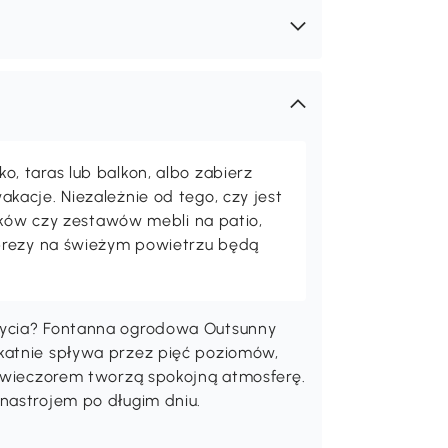
 taras lub balkon, albo zabierz
acje. Niezależnie od tego, czy jest
maków czy zestawów mebli na patio,
prezy na świeżym powietrzu będą
Osobiste zniżki dla Ciebie
życia? Fontanna ogrodowa Outsunny
katnie spływa przez pięć poziomów,
Cena detaliczna:
Twoja cena:
e wieczorem tworzą spokojną atmosferę.
484
454
nastrojem po długim dniu.
,90zł
,90zł