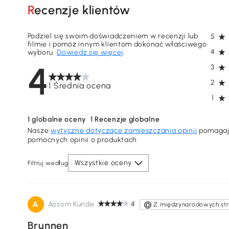
Recenzje klientów
Podziel się swoim doświadczeniem w recenzji lub
5
filmie i pomóż innym klientom dokonać właściwego
4
wyboru.
Dowiedz się więcej
.
4
3
2
1 Średnia ocena
1
1
globalne oceny
1
Recenzje globalne
Nasze
wytyczne dotyczące zamieszczania opinii
pomagają
pomocnych opinii o produktach
Wszystkie oceny
Filtruj według
A
Aosom Kunde
4
Z międzynarodowych st
Brunnen