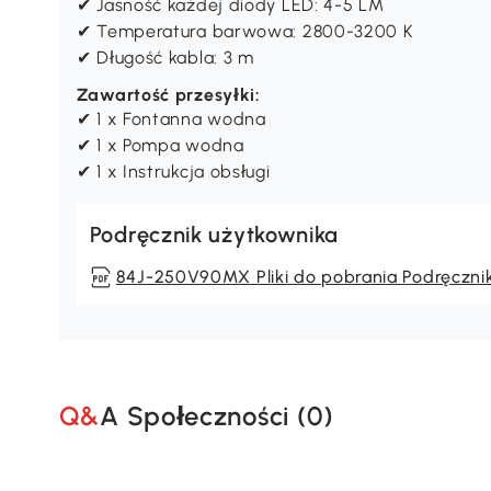
✔ Jasność każdej diody LED: 4-5 LM
✔ Temperatura barwowa: 2800-3200 K
✔ Długość kabla: 3 m
Zawartość przesyłki:
✔ 1 x Fontanna wodna
✔ 1 x Pompa wodna
✔ 1 x Instrukcja obsługi
Podręcznik użytkownika
84J-250V90MX Pliki do pobrania Podręczni
Q&A Społeczności (
0
)