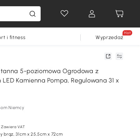
Hot
rt i fitness
Wyprzedaż
ntanna 5-poziomowa Ogrodowa z
m LED Kamienna Pompa, Regulowana 31 x
som Niemcy
Zawiera VAT
ny brąz, 31cm x 25,5cm x 72cm