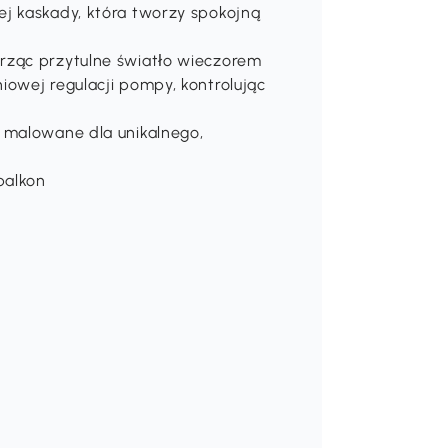
j kaskady, która tworzy spokojną
30,00zł rabatu
, zostało tylko
, aby z niego
1h 59m 59s
skorzystać.
rząc przytulne światło wieczorem
iowej regulacji pompy, kontrolując
Pobierz teraz
 malowane dla unikalnego,
balkon