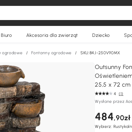
Biuro
Akcesoria dla zwierząt
Dziecko
Spo
by ogrodowe
/
Fontanny ogrodowe
/
SKU:84J-250V90MX
Outsunny Fo
Oświetlenie
25,5 x 72 cm
4
(1)
Wysłane przez Ao
484
,90zł
Wybierz:
Rustykal