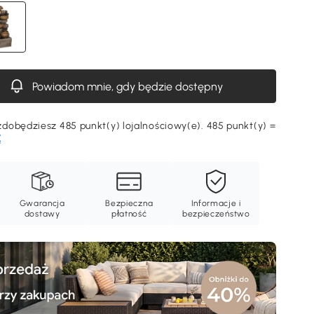
Powiadom mnie, gdy będzie dostępny
dobędziesz 485 punkt(y) lojalnościowy(e). 485 punkt(y) =
Ę
Gwarancja
Bezpieczna
Informacje i
dostawy
płatność
bezpieczeństwo