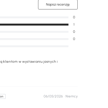
Napisz recenzję
0
1
0
0
 klientom w wystawianiu jasnych i
06/05/2026 ·
Niemcy
ron