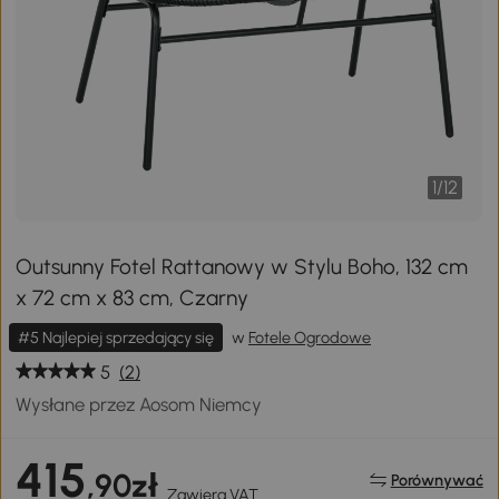
1
/
12
Outsunny Fotel Rattanowy w Stylu Boho, 132 cm
x 72 cm x 83 cm, Czarny
#5 Najlepiej sprzedający się
w
Fotele Ogrodowe
5
(2)
Wysłane przez Aosom Niemcy
415
,90zł
Porównywać
Zawiera VAT