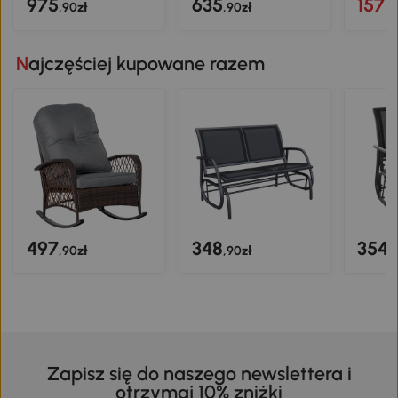
975
635
157
,90zł
,90zł
,9
Najczęściej kupowane razem
497
348
354
,90zł
,90zł
,
Zapisz się do naszego newslettera i
otrzymaj 10% zniżki