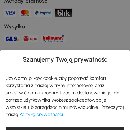
Metody płatności
Wysyłka
Bezpieczna płatność
Szanujemy Twoją prywatność
Pobierz aplikację Aosom
Używamy plików cookie, aby poprawić komfort
korzystania z naszej witryny internetowej oraz
umożliwić nam i stronom trzecim dostosowanie jej do
Google Play
potrzeb użytkownika. Możesz zaakceptować je
wszystkie lub zarządzać nimi indywidualnie. Przeczytaj
naszą
Politykę prywatności
.
+48 22 292 29 06
kontakt@aosom.pl