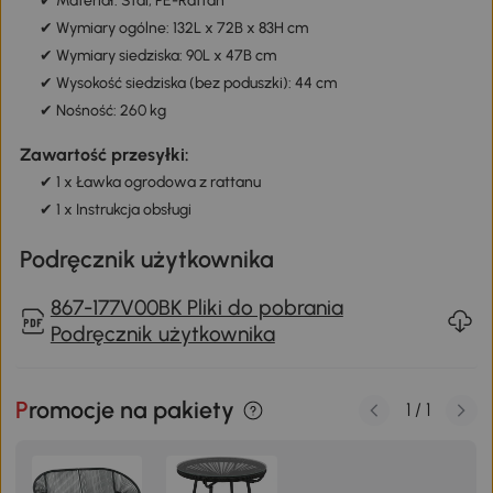
✔ Materiał: Stal, PE-Rattan
✔ Wymiary ogólne: 132L x 72B x 83H cm
✔ Wymiary siedziska: 90L x 47B cm
✔ Wysokość siedziska (bez poduszki): 44 cm
✔ Nośność: 260 kg
Zawartość przesyłki:
✔ 1 x Ławka ogrodowa z rattanu
✔ 1 x Instrukcja obsługi
Podręcznik użytkownika
867-177V00BK Pliki do pobrania
Podręcznik użytkownika
Promocje na pakiety
1
/
1