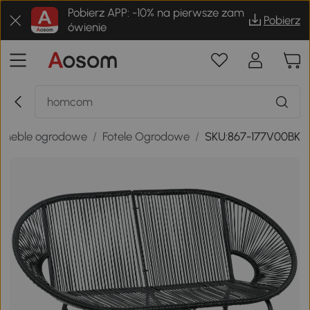
Pobierz APP: -10% na pierwsze zam
Pobierz
ówienie
Meble ogrodowe
/
Fotele Ogrodowe
/
SKU:867-177V00BK