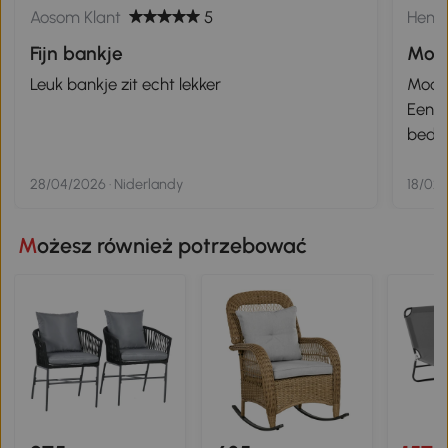
Aosom Klant
5
Henk
Fijn bankje
Mooi
Leuk bankje zit echt lekker
Mooi 
Eenvoudig
bedri
28/04/2026 · Niderlandy
18/02/
Możesz również potrzebować