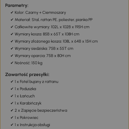
Parametry:
✔ Kolor: Czarny + Ciemnoszary
✔ Materiał: Stal, rattan PE, poliester, pianka PP
✔ Całkowite wymiary: 102L x 102B x 195H cm
✔ Wymiary kosza: 85B x 65T x 108H cm
✔ Wymiary złożonego kosza: 108L x 64B x 15H cm
✔ Wymiary siedziska: 75B x 55T cm
✔ Wymiary oparcia: 75B x 80H cm
✔ Nośność: 150 kg
Zawartość przesyłki:
✔ 1 x Fotel bujany z rattanu
✔ 1 x Poduszka
✔ 1 x Łańcuch
✔ 1 x Karabińczyk
✔ 2 x Zapięcie bezpieczeństwa
✔ 1 x Pokrowiec
✔ 1 x Instrukcja obsługi