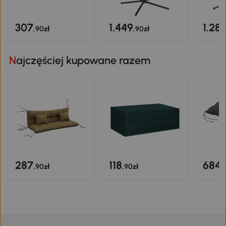
307
1.449
1.28
,90zł
,90zł
Najczęściej kupowane razem
287
118
684
,90zł
,90zł
,