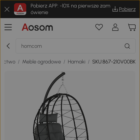
Pobierz APP: -10% na pierwsze zam
Pobierz
ówienie
nictwo
/
Meble ogrodowe
/
Hamaki
/
SKU:867-210V00BK