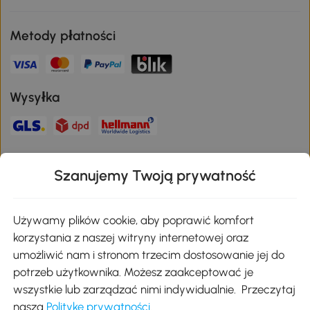
Metody płatności
Wysyłka
Bezpieczna płatność
Szanujemy Twoją prywatność
Pobierz aplikację Aosom
Używamy plików cookie, aby poprawić komfort
korzystania z naszej witryny internetowej oraz
umożliwić nam i stronom trzecim dostosowanie jej do
Google Play
potrzeb użytkownika. Możesz zaakceptować je
wszystkie lub zarządzać nimi indywidualnie. Przeczytaj
naszą
Politykę prywatności
.