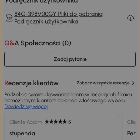
Podręcznik użytkownika
84G-398V00GY Pliki do pobrania
Podręcznik użytkownika
Q&A Społeczności (
0
)
Zadaj pytanie
Recenzje klientów
Zobacz wszystkie recenzje
Podziel się swoim doświadczeniem w recenzji lub filmie i
pomóż innym klientom dokonać właściwego wyboru.
Dowiedz się więcej
.
Cliente Aosom
5
Clien
stupenda
Perf