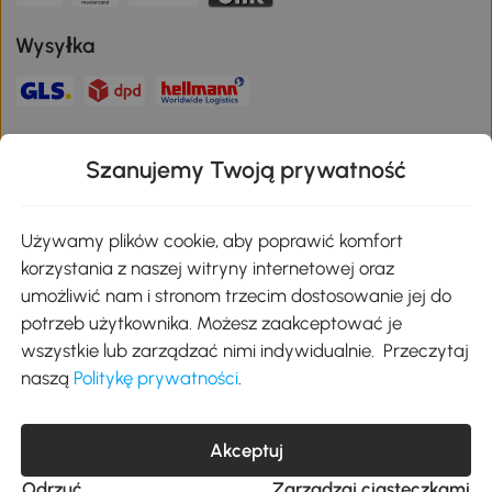
Wysyłka
Bezpieczna płatność
Szanujemy Twoją prywatność
Pobierz aplikację Aosom
Używamy plików cookie, aby poprawić komfort
korzystania z naszej witryny internetowej oraz
umożliwić nam i stronom trzecim dostosowanie jej do
Google Play
potrzeb użytkownika. Możesz zaakceptować je
wszystkie lub zarządzać nimi indywidualnie. Przeczytaj
naszą
Politykę prywatności
.
+48 22 292 29 06
kontakt@aosom.pl
MH Handel GmbH, Wendenstraße 309, 20537 Hamburg Pon.-piąt.:
Akceptuj
9:00 - 17:30
Odrzuć
Zarządzaj ciasteczkami