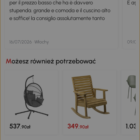
per il prezzo basso che ha è davvero
E așa
stupenda. grande e comoda e il cuscino alto
e soffice! la consiglio assolutamente tanto
16/07/2026 · Włochy
09/05
Możesz również potrzebować
537
349
1.031
,90zł
,90zł