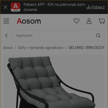
Pobierz APP: -10% na pierwsze zam
Pobierz
ówienie
rodowe
/
Sofy i narożniki ogrodowe
/
SKU:84G-398V00GY