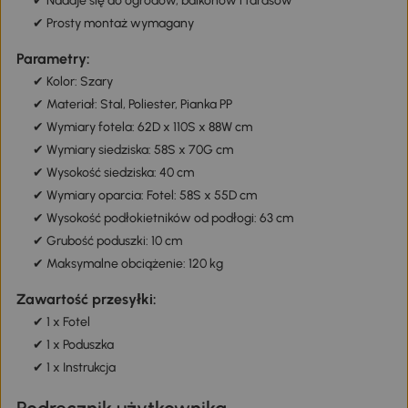
✔ Nadaje się do ogrodów, balkonów i tarasów
✔ Prosty montaż wymagany
Parametry:
✔ Kolor: Szary
✔ Materiał: Stal, Poliester, Pianka PP
✔ Wymiary fotela: 62D x 110S x 88W cm
✔ Wymiary siedziska: 58S x 70G cm
✔ Wysokość siedziska: 40 cm
✔ Wymiary oparcia: Fotel: 58S x 55D cm
✔ Wysokość podłokietników od podłogi: 63 cm
✔ Grubość poduszki: 10 cm
✔ Maksymalne obciążenie: 120 kg
Zawartość przesyłki:
✔ 1 x Fotel
✔ 1 x Poduszka
✔ 1 x Instrukcja