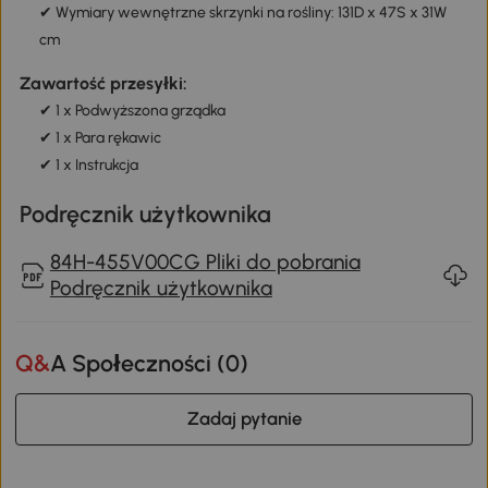
✔ Wymiary wewnętrzne skrzynki na rośliny: 131D x 47S x 31W
cm
Zawartość przesyłki:
✔ 1 x Podwyższona grządka
✔ 1 x Para rękawic
✔ 1 x Instrukcja
Podręcznik użytkownika
84H-455V00CG Pliki do pobrania
Podręcznik użytkownika
Q&A Społeczności (
0
)
Zadaj pytanie