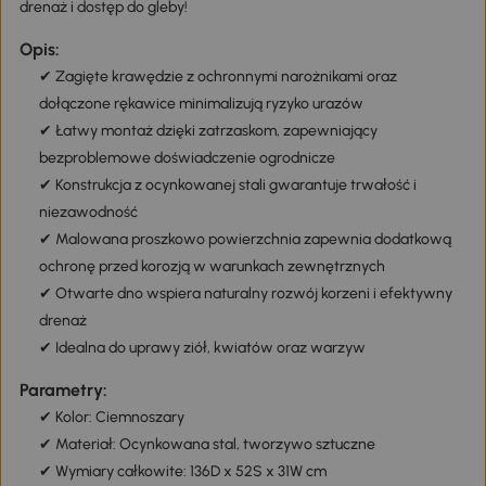
drenaż i dostęp do gleby!
Opis:
✔ Zagięte krawędzie z ochronnymi narożnikami oraz
dołączone rękawice minimalizują ryzyko urazów
✔ Łatwy montaż dzięki zatrzaskom, zapewniający
bezproblemowe doświadczenie ogrodnicze
✔ Konstrukcja z ocynkowanej stali gwarantuje trwałość i
niezawodność
✔ Malowana proszkowo powierzchnia zapewnia dodatkową
ochronę przed korozją w warunkach zewnętrznych
✔ Otwarte dno wspiera naturalny rozwój korzeni i efektywny
drenaż
✔ Idealna do uprawy ziół, kwiatów oraz warzyw
Parametry:
✔ Kolor: Ciemnoszary
✔ Materiał: Ocynkowana stal, tworzywo sztuczne
✔ Wymiary całkowite: 136D x 52S x 31W cm