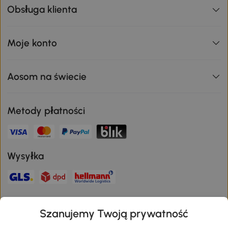
Obsługa klienta
Moje konto
Aosom na świecie
Metody płatności
Wysyłka
Bezpieczna płatność
Szanujemy Twoją prywatność