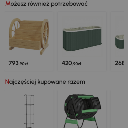
Możesz również potrzebować
793
420
268
,90zł
,90zł
,
Najczęściej kupowane razem