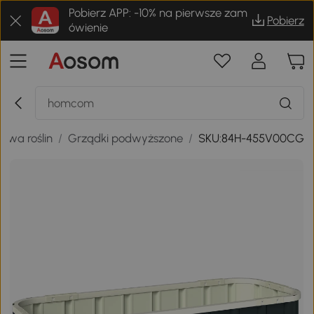
Pobierz APP: -10% na pierwsze zam
Pobierz
ówienie
rawa roślin
/
Grządki podwyższone
/
SKU:84H-455V00CG