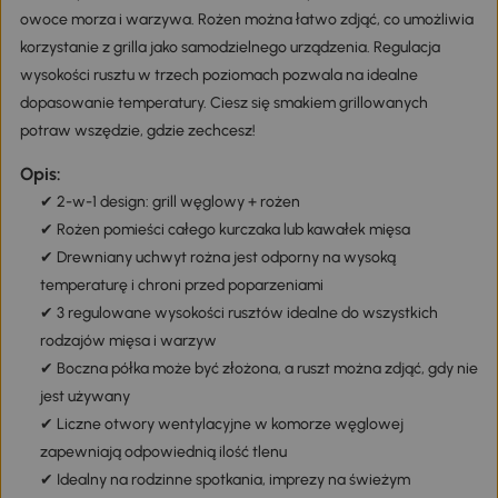
owoce morza i warzywa. Rożen można łatwo zdjąć, co umożliwia
korzystanie z grilla jako samodzielnego urządzenia. Regulacja
wysokości rusztu w trzech poziomach pozwala na idealne
dopasowanie temperatury. Ciesz się smakiem grillowanych
potraw wszędzie, gdzie zechcesz!
Opis:
✔ 2-w-1 design: grill węglowy + rożen
✔ Rożen pomieści całego kurczaka lub kawałek mięsa
✔ Drewniany uchwyt rożna jest odporny na wysoką
temperaturę i chroni przed poparzeniami
✔ 3 regulowane wysokości rusztów idealne do wszystkich
rodzajów mięsa i warzyw
✔ Boczna półka może być złożona, a ruszt można zdjąć, gdy nie
jest używany
✔ Liczne otwory wentylacyjne w komorze węglowej
zapewniają odpowiednią ilość tlenu
✔ Idealny na rodzinne spotkania, imprezy na świeżym