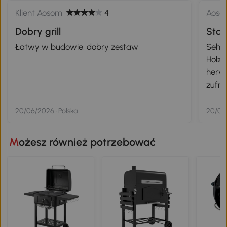
Klient Aosom
4
Aoso
Dobry grill
Stab
Łatwy w budowie, dobry zestaw
Sehr 
Holzk
hervo
zufri
Zuver
Stern
20/06/2026 · Polska
20/06
Możesz również potrzebować