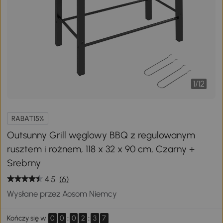
1
/
12
RABAT15%
Outsunny Grill węglowy BBQ z regulowanym
rusztem i rożnem, 118 x 32 x 90 cm, Czarny +
Srebrny
4.5
(6)
Wysłane przez Aosom Niemcy
0
0
:
0
2
:
3
6
Kończy się w