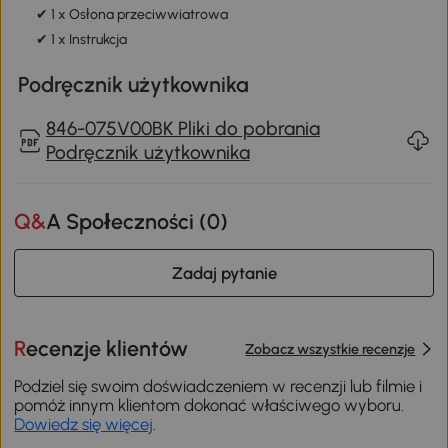
✔ 1 x Osłona przeciwwiatrowa
✔ 1 x Instrukcja
Podręcznik użytkownika
846-075V00BK Pliki do pobrania
Podręcznik użytkownika
Q&A Społeczności (
0
)
Zadaj pytanie
Recenzje klientów
Zobacz wszystkie recenzje
Podziel się swoim doświadczeniem w recenzji lub filmie i
pomóż innym klientom dokonać właściwego wyboru.
Dowiedz się więcej
.