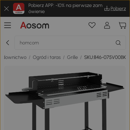
Pobierz APP: -10% na pierwsze zam
Pobierz
ówienie
budownictwo
/
Ogród i taras
/
Grille
/
SKU:846-075V00BK