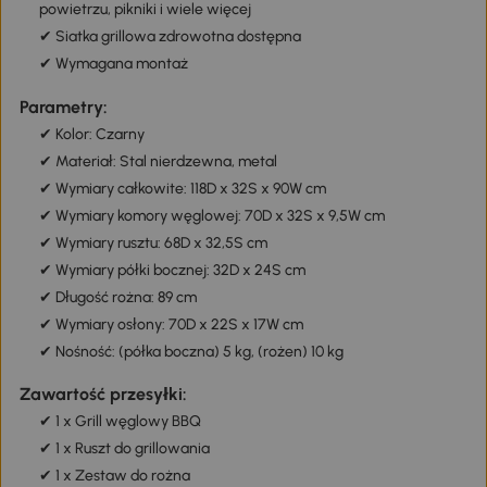
powietrzu, pikniki i wiele więcej
✔ Siatka grillowa zdrowotna dostępna
✔ Wymagana montaż
Parametry:
✔ Kolor: Czarny
✔ Materiał: Stal nierdzewna, metal
✔ Wymiary całkowite: 118D x 32S x 90W cm
✔ Wymiary komory węglowej: 70D x 32S x 9,5W cm
✔ Wymiary rusztu: 68D x 32,5S cm
✔ Wymiary półki bocznej: 32D x 24S cm
✔ Długość rożna: 89 cm
✔ Wymiary osłony: 70D x 22S x 17W cm
✔ Nośność: (półka boczna) 5 kg, (rożen) 10 kg
Zawartość przesyłki:
✔ 1 x Grill węglowy BBQ
✔ 1 x Ruszt do grillowania
✔ 1 x Zestaw do rożna