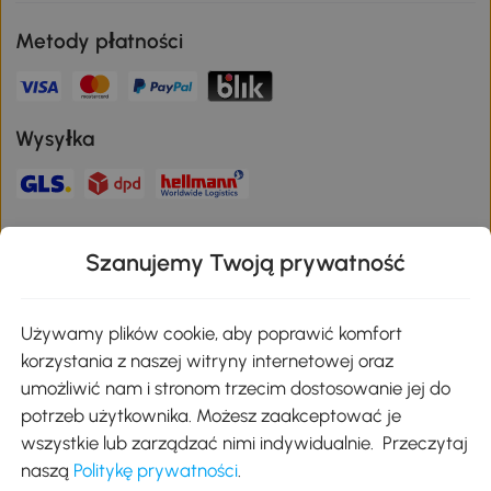
Metody płatności
Wysyłka
Bezpieczna płatność
Szanujemy Twoją prywatność
Pobierz aplikację Aosom
Używamy plików cookie, aby poprawić komfort
korzystania z naszej witryny internetowej oraz
umożliwić nam i stronom trzecim dostosowanie jej do
Google Play
potrzeb użytkownika. Możesz zaakceptować je
wszystkie lub zarządzać nimi indywidualnie. Przeczytaj
naszą
Politykę prywatności
.