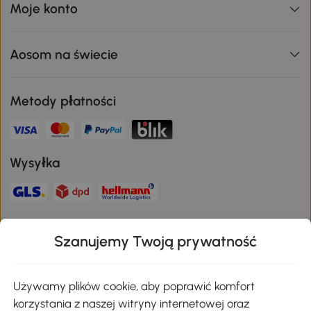
Moje konto
Aosom na świecie
Metody płatności
Wysyłka
Bezpieczna płatność
Szanujemy Twoją prywatność
Pobierz aplikację Aosom
Używamy plików cookie, aby poprawić komfort
korzystania z naszej witryny internetowej oraz