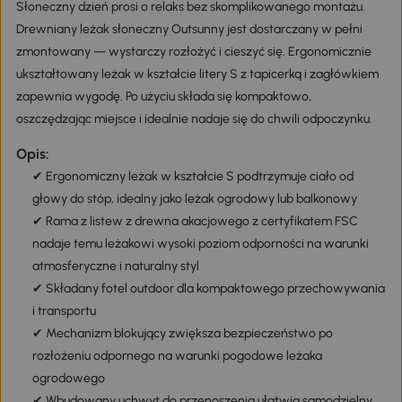
Słoneczny dzień prosi o relaks bez skomplikowanego montażu.
Drewniany leżak słoneczny Outsunny jest dostarczany w pełni
zmontowany — wystarczy rozłożyć i cieszyć się. Ergonomicznie
ukształtowany leżak w kształcie litery S z tapicerką i zagłówkiem
zapewnia wygodę. Po użyciu składa się kompaktowo,
oszczędzając miejsce i idealnie nadaje się do chwili odpoczynku.
Opis:
✔ Ergonomiczny leżak w kształcie S podtrzymuje ciało od
głowy do stóp, idealny jako leżak ogrodowy lub balkonowy
✔ Rama z listew z drewna akacjowego z certyfikatem FSC
nadaje temu leżakowi wysoki poziom odporności na warunki
atmosferyczne i naturalny styl
✔ Składany fotel outdoor dla kompaktowego przechowywania
i transportu
✔ Mechanizm blokujący zwiększa bezpieczeństwo po
rozłożeniu odpornego na warunki pogodowe leżaka
ogrodowego
✔ Wbudowany uchwyt do przenoszenia ułatwia samodzielny