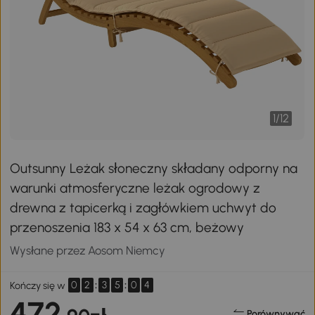
1
/
12
Outsunny Leżak słoneczny składany odporny na
warunki atmosferyczne leżak ogrodowy z
drewna z tapicerką i zagłówkiem uchwyt do
przenoszenia 183 x 54 x 63 cm, beżowy
Wysłane przez Aosom Niemcy
0
2
:
3
5
:
0
4
Kończy się w
472
Porównywać