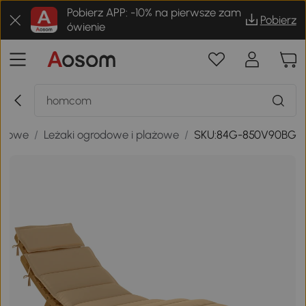
Pobierz APP: -10% na pierwsze zam
Pobierz
ówienie
odowe
/
Leżaki ogrodowe i plażowe
/
SKU:84G-850V90BG