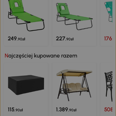
249
227
176
,90zł
,90zł
,9
Najczęściej kupowane razem
115
1.389
508
,90zł
,90zł
,