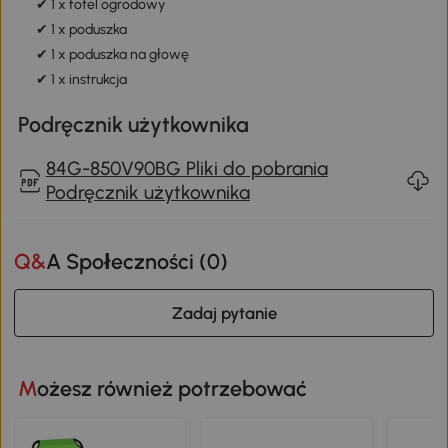
✔ 1 x fotel ogrodowy
✔ 1 x poduszka
✔ 1 x poduszka na głowę
✔ 1 x instrukcja
Podręcznik użytkownika
84G-850V90BG Pliki do pobrania
Podręcznik użytkownika
Q&A Społeczności (
0
)
Zadaj pytanie
Możesz również potrzebować