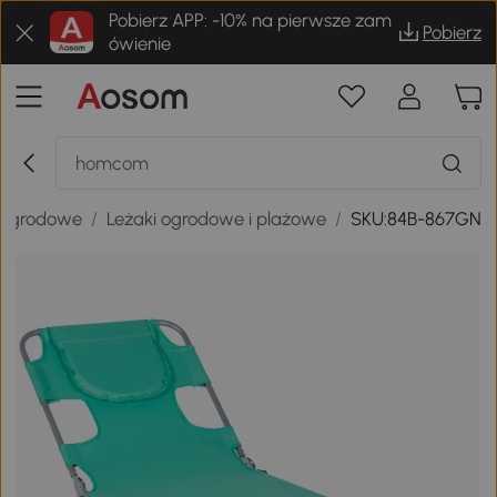
Pobierz APP: -10% na pierwsze zam
Pobierz
ówienie
 ogrodowe
/
Leżaki ogrodowe i plażowe
/
SKU:84B-867GN