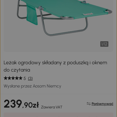
1
/
12
Leżak ogrodowy składany z poduszką i oknem
do czytania
5
(3)
Wysłane przez Aosom Niemcy
239
,90zł
Porównywać
Zawiera VAT