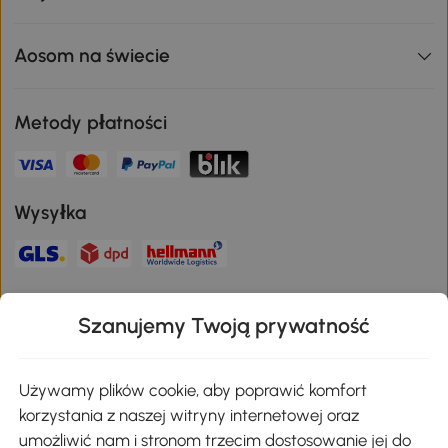
Aosom na świecie
Metody płatności
Wysyłka
Bezpieczna płatność
Szanujemy Twoją prywatność
Pobierz aplikację Aosom
Używamy plików cookie, aby poprawić komfort
korzystania z naszej witryny internetowej oraz
umożliwić nam i stronom trzecim dostosowanie jej do
Google Play