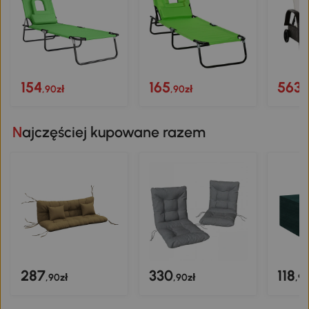
154
165
563
,90zł
,90zł
,
Najczęściej kupowane razem
287
330
118
,90zł
,90zł
,90