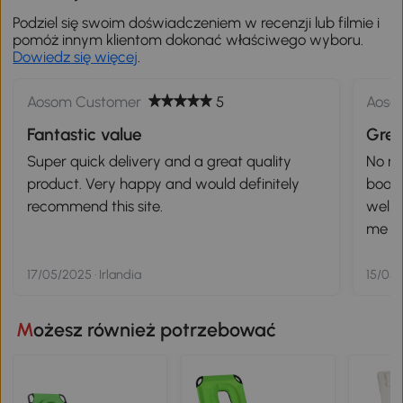
Podziel się swoim doświadczeniem w recenzji lub filmie i
pomóż innym klientom dokonać właściwego wyboru.
Dowiedz się więcej
.
Aosom Customer
5
Aoso
Fantastic value
Grea
Super quick delivery and a great quality
No mo
product. Very happy and would definitely
book 
recommend this site.
well 
me wh
17/05/2025 · Irlandia
15/05/
Możesz również potrzebować