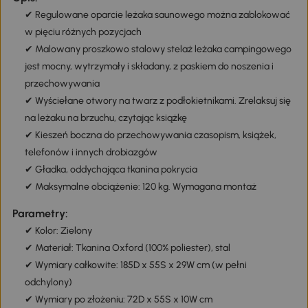
✔ Regulowane oparcie leżaka saunowego można zablokować
w pięciu różnych pozycjach
✔ Malowany proszkowo stalowy stelaż leżaka campingowego
jest mocny, wytrzymały i składany, z paskiem do noszenia i
przechowywania
✔ Wyściełane otwory na twarz z podłokietnikami. Zrelaksuj się
na leżaku na brzuchu, czytając książkę
✔ Kieszeń boczna do przechowywania czasopism, książek,
telefonów i innych drobiazgów
✔ Gładka, oddychająca tkanina pokrycia
✔ Maksymalne obciążenie: 120 kg. Wymagana montaż
Parametry:
✔ Kolor: Zielony
✔ Materiał: Tkanina Oxford (100% poliester), stal
✔ Wymiary całkowite: 185D x 55S x 29W cm (w pełni
odchylony)
✔ Wymiary po złożeniu: 72D x 55S x 10W cm