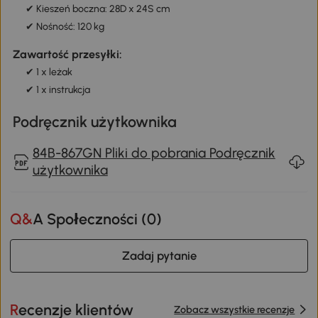
✔ Kieszeń boczna: 28D x 24S cm
✔ Nośność: 120 kg
Zawartość przesyłki:
✔ 1 x leżak
✔ 1 x instrukcja
Podręcznik użytkownika
84B-867GN Pliki do pobrania Podręcznik
użytkownika
Q&A Społeczności (
0
)
Zadaj pytanie
Recenzje klientów
Zobacz wszystkie recenzje