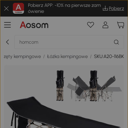
Pobierz APP: -10% na pierwsze zam
Pobierz
ówienie
przęty kempingowe
/
Łóżka kempingowe
/
SKU:A20-116BK