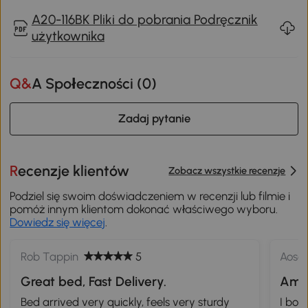
A20-116BK Pliki do pobrania Podręcznik
użytkownika
Q&A Społeczności (
0
)
Zadaj pytanie
Recenzje klientów
Zobacz wszystkie recenzje
Podziel się swoim doświadczeniem w recenzji lub filmie i
pomóż innym klientom dokonać właściwego wyboru.
Dowiedz się więcej
.
Rob Tappin
5
Aoso
Great bed, Fast Delivery.
Ama
Bed arrived very quickly, feels very sturdy
I bou