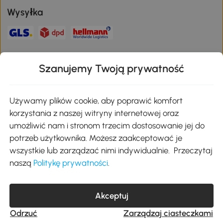
Wysyłka
Bezpieczna płatność
Szanujemy Twoją prywatność
Pobierz aplikację Aosom
Używamy plików cookie, aby poprawić komfort
korzystania z naszej witryny internetowej oraz
umożliwić nam i stronom trzecim dostosowanie jej do
Google Play
potrzeb użytkownika. Możesz zaakceptować je
wszystkie lub zarządzać nimi indywidualnie. Przeczytaj
naszą
Politykę prywatności
.
+48 22 292 29 06
kontakt@aosom.pl
Akceptuj
MH Handel GmbH, Wendenstraße 309, 20537 Hamburg Pon.-piąt.:
9:00 - 17:30
Odrzuć
Zarządzaj ciasteczkami
© 2017-2026 Wszystkie prawa zastrzeżone dla Aosom.