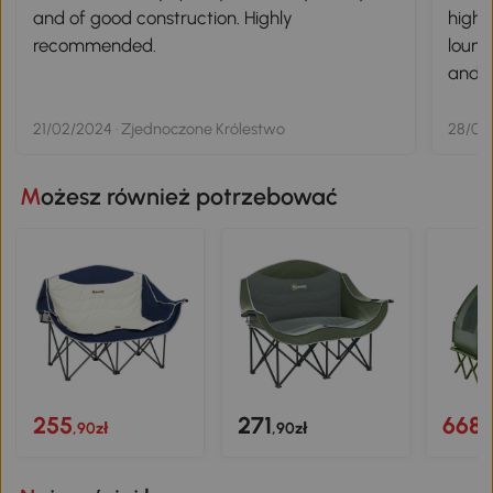
and of good construction. Highly
highe
recommended.
lounge
and t
stori
secon
21/02/2024 · Zjednoczone Królestwo
28/06
The s
most 
Możesz również potrzebować
being
addit
his m
255
271
668
,90zł
,90zł
,