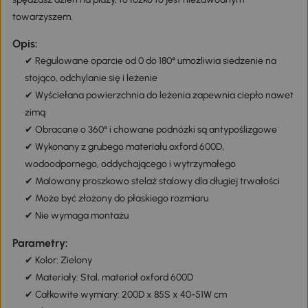
towarzyszem.
Opis:
✔ Regulowane oparcie od 0 do 180° umożliwia siedzenie na
stojąco, odchylanie się i leżenie
✔ Wyściełana powierzchnia do leżenia zapewnia ciepło nawet
zimą
✔ Obracane o 360° i chowane podnóżki są antypoślizgowe
✔ Wykonany z grubego materiału oxford 600D,
wodoodpornego, oddychającego i wytrzymałego
✔ Malowany proszkowo stelaż stalowy dla długiej trwałości
✔ Może być złożony do płaskiego rozmiaru
✔ Nie wymaga montażu
Parametry:
✔ Kolor: Zielony
✔ Materiały: Stal, materiał oxford 600D
✔ Całkowite wymiary: 200D x 85S x 40-51W cm