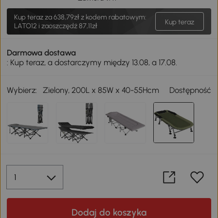
Kup teraz za
638,79zł
z kodem rabatowym:
Kup teraz
LATO12 i zaoszczędź 87,11zł
Darmowa dostawa
: Kup teraz, a dostarczymy między 13.08, a 17.08.
Wybierz:
Zielony, 200L x 85W x 40-55Hcm
Dostępność
Dodaj do koszyka