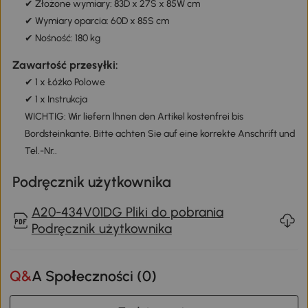
✔ Złożone wymiary: 83D x 27S x 85W cm
✔ Wymiary oparcia: 60D x 85S cm
✔ Nośność: 180 kg
Zawartość przesyłki:
✔ 1 x Łóżko Polowe
✔ 1 x Instrukcja
WICHTIG: Wir liefern lhnen den Artikel kostenfrei bis
Bordsteinkante. Bitte achten Sie auf eine korrekte Anschrift und
Tel.-Nr..
Podręcznik użytkownika
A20-434V01DG Pliki do pobrania
Podręcznik użytkownika
Q&A Społeczności (
0
)