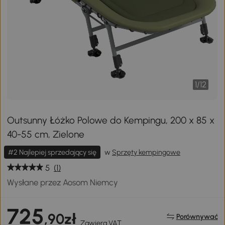
1
/
12
Outsunny Łóżko Polowe do Kempingu, 200 x 85 x
40-55 cm, Zielone
#2 Najlepiej sprzedający się
w
Sprzęty kempingowe
5
(1)
Wysłane przez Aosom Niemcy
725
,90zł
Porównywać
Zawiera VAT