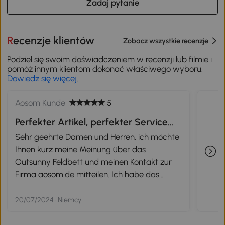
Zadaj pytanie
Recenzje klientów
Zobacz wszystkie recenzje
Podziel się swoim doświadczeniem w recenzji lub filmie i
pomóż innym klientom dokonać właściwego wyboru.
Dowiedz się więcej
.
Aosom Kunde
5
Perfekter Artikel, perfekter Service
und Kontakt
Sehr geehrte Damen und Herren, ich möchte
Ihnen kurz meine Meinung über das
Outsunny Feldbett und meinen Kontakt zur
Firma aosom.de mitteilen. Ich habe das
Feldbett für das kommende Summer Breeze
2024 Festival in Dinkelsbühl gekauft. Hatte das
20/07/2024 · Niemcy
letzte Jahr auf dem Festival eine Kingsize-
Matratze, die allerdings erst aufgepumpt