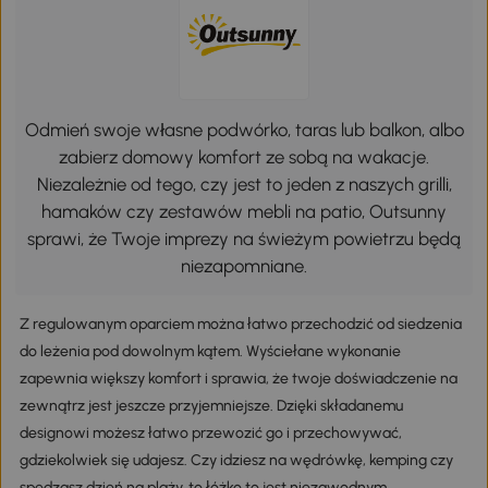
Odmień swoje własne podwórko, taras lub balkon, albo
zabierz domowy komfort ze sobą na wakacje.
Niezależnie od tego, czy jest to jeden z naszych grilli,
hamaków czy zestawów mebli na patio, Outsunny
sprawi, że Twoje imprezy na świeżym powietrzu będą
niezapomniane.
Z regulowanym oparciem można łatwo przechodzić od siedzenia
do leżenia pod dowolnym kątem. Wyściełane wykonanie
zapewnia większy komfort i sprawia, że twoje doświadczenie na
zewnątrz jest jeszcze przyjemniejsze. Dzięki składanemu
designowi możesz łatwo przewozić go i przechowywać,
gdziekolwiek się udajesz. Czy idziesz na wędrówkę, kemping czy
spędzasz dzień na plaży, to łóżko to jest niezawodnym