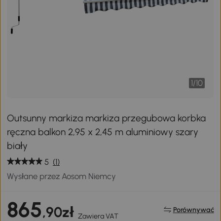
1
/
10
Outsunny markiza markiza przegubowa korbka
ręczna balkon 2,95 x 2,45 m aluminiowy szary
biały
5
(1)
Wysłane przez Aosom Niemcy
865
,90zł
Porównywać
Zawiera VAT