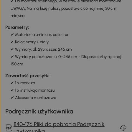
✔ Do montażu ściennego, w zestawie akcesoria montażowe
UWAGA: Na markizę należy pozostawić co najmniej 30 cm
miejsca
Parametry:
✔ Materiał: aluminium, poliester
✔ Kolor: szary + biały
✔ Wymiary: dł. 295 x szer. 245 cm
✔ Wymiary po rozłożeniu: 0–245 cm. - Długość korby ręcznej:
150 cm
Zawartość przesyłki:
✔ 1 x markiza
✔ 1 x instrukcja montażu
✔ Akcesoria montażowe
Podręcznik użytkownika
840-176 Pliki do pobrania Podręcznik
użytkownika