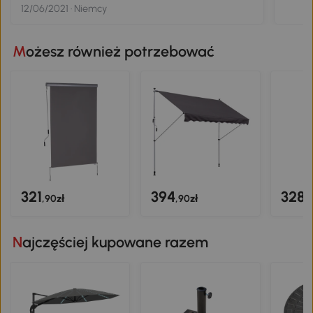
12/06/2021 · Niemcy
Możesz również potrzebować
321
394
328
,90zł
,90zł
,
Najczęściej kupowane razem