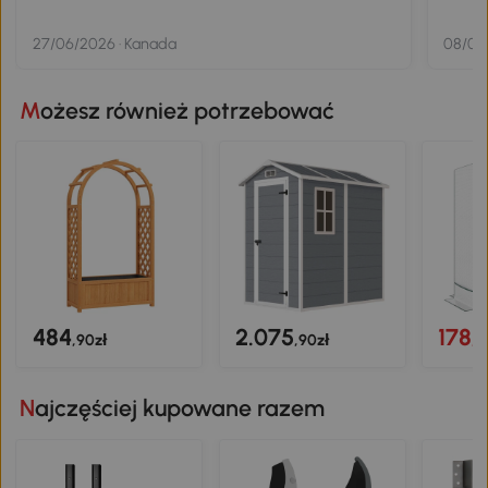
help 
servi
27/06/2026 · Kanada
08/06
deliv
would
Możesz również potrzebować
484
2.075
178
,90zł
,90zł
,9
Najczęściej kupowane razem