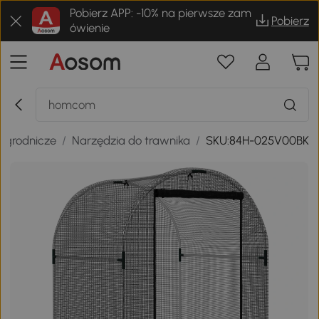
Pobierz APP: -10% na pierwsze zam
Pobierz
ówienie
ogrodnicze
/
Narzędzia do trawnika
/
SKU:84H-025V00BK