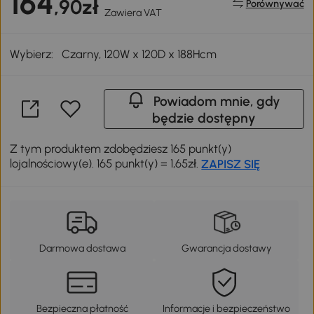
164
,90zł
Porównywać
Zawiera VAT
Wybierz:
Czarny, 120W x 120D x 188Hcm
Powiadom mnie, gdy
będzie dostępny
Z tym produktem zdobędziesz 165 punkt(y)
lojalnościowy(e). 165 punkt(y) = 1,65zł.
ZAPISZ SIĘ
Darmowa dostawa
Gwarancja dostawy
Bezpieczna płatność
Informacje i bezpieczeństwo