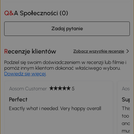
Q&A Społeczności (
0
)
Zadaj pytanie
Recenzje klientów
Zobacz wszystkie recenzje
Podziel się swoim doświadczeniem w recenzji lub filmie i
pomóż innym klientom dokonać właściwego wyboru.
Dowiedz się więcej
.
Aosom Customer
5
Aoso
Perfect
Supe
Exactly what i needed. Very happy overall
This 
too bi
and k
music