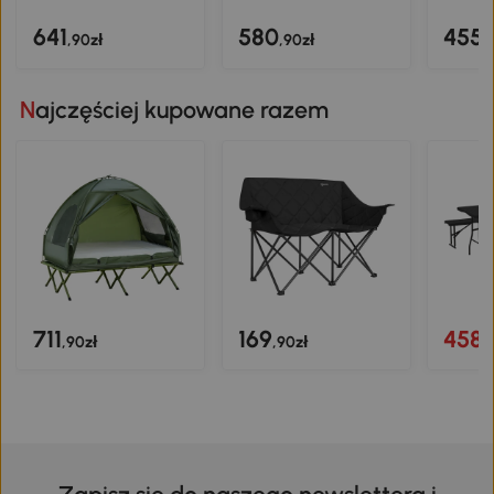
641
580
455
,90zł
,90zł
,
Najczęściej kupowane razem
711
169
458
,90zł
,90zł
,