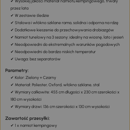
✔ Wysokiej jakości materiał namiotu kempingowego, trwały
przez lata
✔ W zestawie śledzie
✔ Stalowa i włókno szklane rama, solidna i odporna na rdzę
✔ Dodatkowe kieszenie do przechowywania drobiazgów
✔ Namiot tunelowy na 3 sezony: idealny na wiosnę, lato i jesień
✔ Nieodpowiedni do ekstremalnych warunków pogodowych
✔ Nieodpowiedni do bardzo niskich temperatur
✔ Uwaga: bez separatorów
Parametry:
✔ Kolor: Zielony + Czarny
✔ Materiał: Poliester, Oxford, włókno szklane, stal
✔ Wymiary całkowite: 455 cm długości x 230 cm szerokości x
180 cm wysokości
✔ Wymiary drzwi: 136 cm szerokości x 130 cm wysokości
Zawartość przesyłki:
✔ 1 x namiot kempingowy