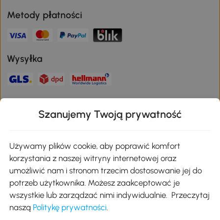
Metody płatności
Wysyłka
Bezpieczna płatność
Szanujemy Twoją prywatność
Pobierz aplikację Aosom
Używamy plików cookie, aby poprawić komfort
korzystania z naszej witryny internetowej oraz
umożliwić nam i stronom trzecim dostosowanie jej do
Google Play
potrzeb użytkownika. Możesz zaakceptować je
wszystkie lub zarządzać nimi indywidualnie. Przeczytaj
naszą
Politykę prywatności
.
+48 22 292 29 06