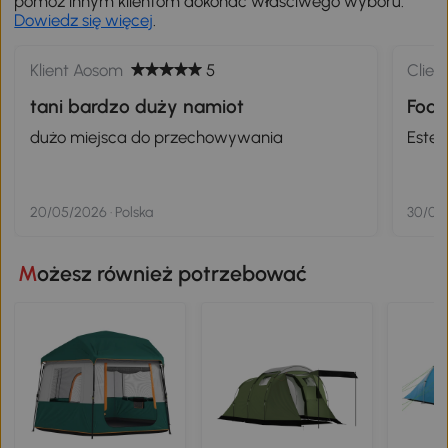
pomóż innym klientom dokonać właściwego wyboru.
Dowiedz się więcej
.
Klient Aosom
5
Clien
tani bardzo duży namiot
Foar
dużo miejsca do przechowywania
Este 
20/05/2026 · Polska
30/08
Możesz również potrzebować