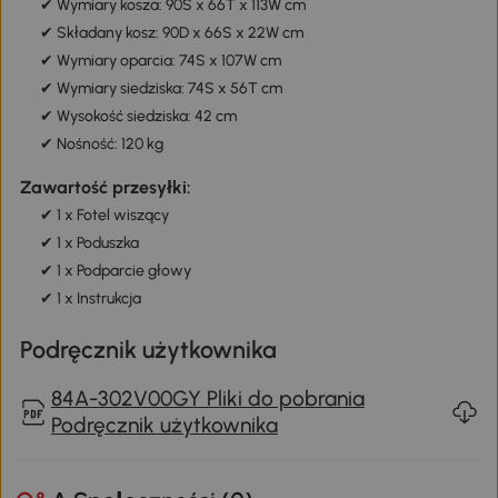
✔ Wymiary kosza: 90S x 66T x 113W cm
✔ Składany kosz: 90D x 66S x 22W cm
✔ Wymiary oparcia: 74S x 107W cm
✔ Wymiary siedziska: 74S x 56T cm
✔ Wysokość siedziska: 42 cm
✔ Nośność: 120 kg
Zawartość przesyłki:
✔ 1 x Fotel wiszący
✔ 1 x Poduszka
✔ 1 x Podparcie głowy
✔ 1 x Instrukcja
Podręcznik użytkownika
84A-302V00GY Pliki do pobrania
Podręcznik użytkownika