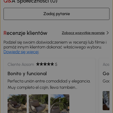
Q&A Społeczności (
0
)
Zadaj pytanie
Recenzje klientów
Zobacz wszystkie recenzje
Podziel się swoim doświadczeniem w recenzji lub filmie i
pomóż innym klientom dokonać właściwego wyboru.
Dowiedz się więcej
.
Cliente Aosom
5
Aoso
Bonito y funcional
Goo
Perfecta unión entre comodidad y elegancia.
Good 
Muy completo el cojín, lleva también
reposabrazos y reposacabezas. Fácil y rápido
montaje. No necesitas herramientas extras,
trae todo lo que precisa para el montaje.