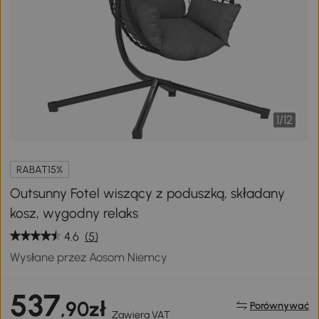
1
/
12
RABAT15%
Outsunny Fotel wiszący z poduszką, składany
kosz, wygodny relaks
4.6
(5)
Wysłane przez Aosom Niemcy
537
,90zł
Porównywać
Zawiera VAT