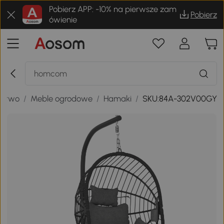
Pobierz APP: -10% na pierwsze zam
Pobierz
ówienie
ictwo
/
Meble ogrodowe
/
Hamaki
/
SKU:84A-302V00GY