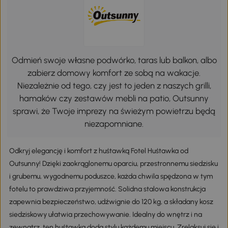
Odmień swoje własne podwórko, taras lub balkon, albo
zabierz domowy komfort ze sobą na wakacje.
Niezależnie od tego, czy jest to jeden z naszych grilli,
hamaków czy zestawów mebli na patio, Outsunny
sprawi, że Twoje imprezy na świeżym powietrzu będą
niezapomniane.
Odkryj elegancję i komfort z huśtawką Fotel Huśtawka od
Outsunny! Dzięki zaokrąglonemu oparciu, przestronnemu siedzisku
i grubemu, wygodnemu poduszce, każda chwila spędzona w tym
fotelu to prawdziwa przyjemność. Solidna stalowa konstrukcja
zapewnia bezpieczeństwo, udźwignie do 120 kg, a składany kosz
siedziskowy ułatwia przechowywanie. Idealny do wnętrz i na
zewnątrz, ten huśtawka doda stylu każdemu miejscu. Zrelaksuj się i