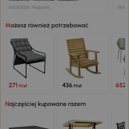
10/05/2026 · Hiszpania
26/03
Możesz również potrzebować
271
436
652
,90zł
,90zł
,
Najczęściej kupowane razem