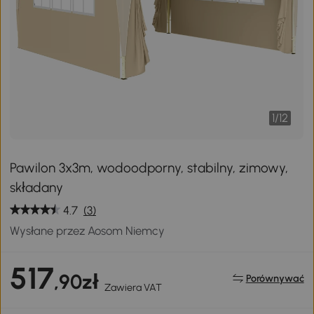
1
/
12
Pawilon 3x3m, wodoodporny, stabilny, zimowy,
składany
4.7
(3)
Wysłane przez Aosom Niemcy
517
,90zł
Porównywać
Zawiera VAT