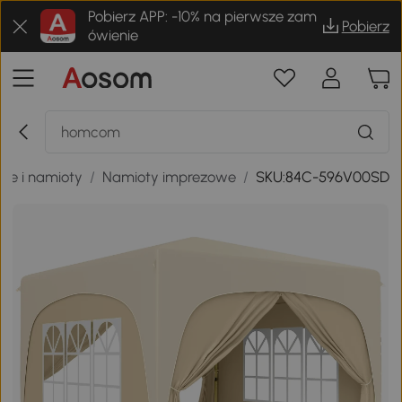
Pobierz APP: -10% na pierwsze zam
Pobierz
ówienie
we i namioty
/
Namioty imprezowe
/
SKU:84C-596V00SD