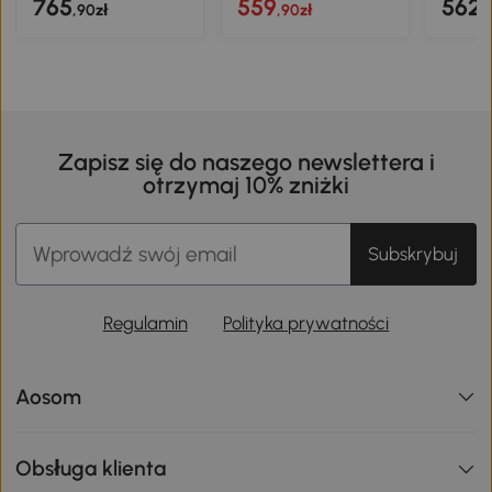
765
559
562
,90zł
,90zł
,
Zapisz się do naszego newslettera i
otrzymaj 10% zniżki
Subskrybuj
Regulamin
Polityka prywatności
Aosom
Obsługa klienta