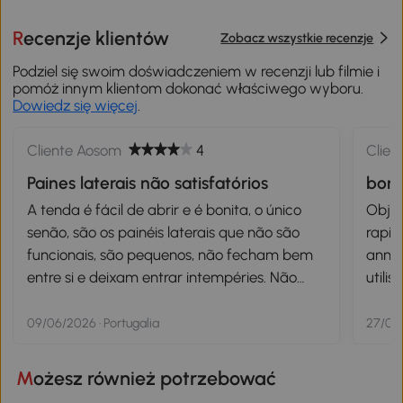
Recenzje klientów
Zobacz wszystkie recenzje
Podziel się swoim doświadczeniem w recenzji lub filmie i
pomóż innym klientom dokonać właściwego wyboru.
Dowiedz się więcej
.
Cliente Aosom
4
Clien
Paines laterais não satisfatórios
bonj
A tenda é fácil de abrir e é bonita, o único
Objet 
senão, são os painéis laterais que não são
rapid
funcionais, são pequenos, não fecham bem
annoncée. Colis en par
entre si e deixam entrar intempéries. Não
utilis
voltaria a comprar por este motivo.
09/06/2026 · Portugalia
27/07/
Możesz również potrzebować