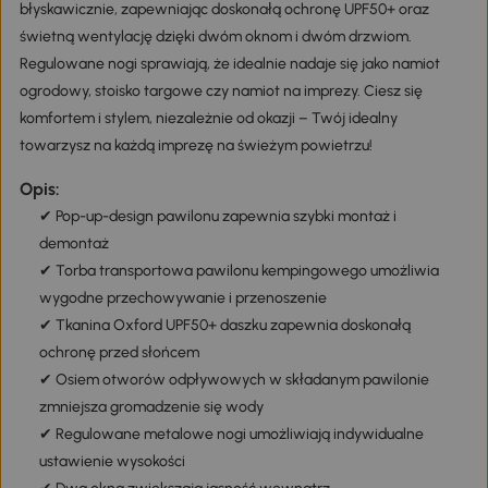
błyskawicznie, zapewniając doskonałą ochronę UPF50+ oraz
świetną wentylację dzięki dwóm oknom i dwóm drzwiom.
Regulowane nogi sprawiają, że idealnie nadaje się jako namiot
ogrodowy, stoisko targowe czy namiot na imprezy. Ciesz się
komfortem i stylem, niezależnie od okazji – Twój idealny
towarzysz na każdą imprezę na świeżym powietrzu!
Opis:
✔ Pop-up-design pawilonu zapewnia szybki montaż i
demontaż
✔ Torba transportowa pawilonu kempingowego umożliwia
wygodne przechowywanie i przenoszenie
✔ Tkanina Oxford UPF50+ daszku zapewnia doskonałą
ochronę przed słońcem
✔ Osiem otworów odpływowych w składanym pawilonie
zmniejsza gromadzenie się wody
✔ Regulowane metalowe nogi umożliwiają indywidualne
ustawienie wysokości