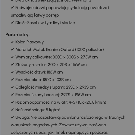
✔ Dwa okna zwiększają jasność wewnątrz
✔ Podwójne drzwi poprawiają cyrkulację powietrza i
umożliwiają łatwy dostęp
✔ Dla 6-9 osób, w tym liny i śledzie
Parametry:
✔ Kolor: Piaskowy
✔ Materiał: Metal, tkanina Oxford (100% poliester)
✔ Wymiary całkowite: 300D x 300S x 273W cm
✔ Złożony rozmiar: 20D x 20S x 116W cm
✔ Wysokość drzwi: 186W cm
✔ Rozmiar okna: 180D x 103S cm
✔ Odległość między słupami: 293D x 293S cm
✔ Rozmiar ściany bocznej: 297S x 195W cm
✔ Poziom odporności na wiatr: 4-5 (10,6-20,8 km/h)
✔ Nośność śniegu: 5 kg/m²
✔ Uwaga: Nie pozostawiaj pawilonu rozłożonego w trudnych
warunkach pogodowych. Zawsze używaj zarówno
dołączonych śledzi, jak i linek napinających podczas