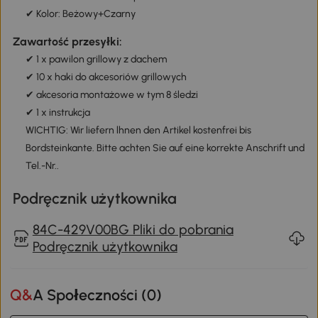
✔ Kolor: Beżowy+Czarny
Zawartość przesyłki:
✔ 1 x pawilon grillowy z dachem
✔ 10 x haki do akcesoriów grillowych
✔ akcesoria montażowe w tym 8 śledzi
✔ 1 x instrukcja
WICHTIG: Wir liefern lhnen den Artikel kostenfrei bis
Bordsteinkante. Bitte achten Sie auf eine korrekte Anschrift und
Tel.-Nr..
Podręcznik użytkownika
84C-429V00BG Pliki do pobrania
Podręcznik użytkownika
Q&A Społeczności (
0
)