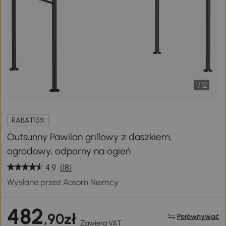
1
/
12
RABAT15%
Outsunny Pawilon grillowy z daszkiem,
ogrodowy, odporny na ogień
4.9
(18)
Wysłane przez Aosom Niemcy
482
,90zł
Porównywać
Zawiera VAT