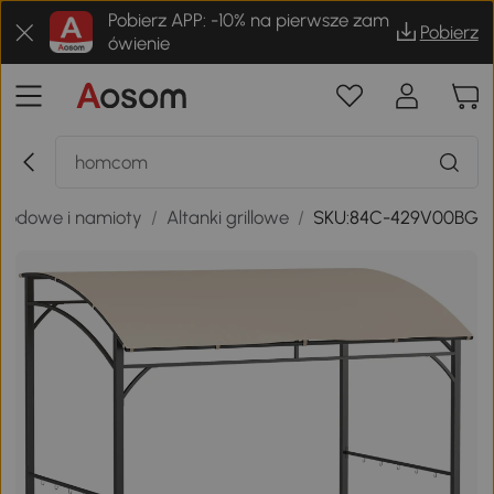
Pobierz APP: -10% na pierwsze zam
Pobierz
ówienie
grodowe i namioty
/
Altanki grillowe
/
SKU:84C-429V00BG