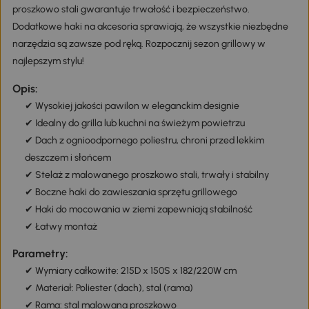
proszkowo stali gwarantuje trwałość i bezpieczeństwo.
Dodatkowe haki na akcesoria sprawiają, że wszystkie niezbędne
narzędzia są zawsze pod ręką. Rozpocznij sezon grillowy w
najlepszym stylu!
Opis:
✔ Wysokiej jakości pawilon w eleganckim designie
✔ Idealny do grilla lub kuchni na świeżym powietrzu
✔ Dach z ognioodpornego poliestru, chroni przed lekkim
deszczem i słońcem
✔ Stelaż z malowanego proszkowo stali, trwały i stabilny
✔ Boczne haki do zawieszania sprzętu grillowego
✔ Haki do mocowania w ziemi zapewniają stabilność
✔ Łatwy montaż
Parametry:
✔ Wymiary całkowite: 215D x 150S x 182/220W cm
✔ Materiał: Poliester (dach), stal (rama)
✔ Rama: stal malowana proszkowo