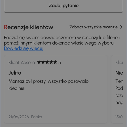
Zadaj pytanie
Recenzje klientów
Zobacz wszystkie recenzje
Podziel się swoim doświadczeniem w recenzji lub filmie i
pomóż innym klientom dokonać właściwego wyboru.
Dowiedz się więcej
.
Klient Aosom
5
Klien
Jelito
Niez
– hi
Montaż był prosty, wszystko pasowało
Ten p
idealnie.
Podwó
rozwi
nagły
steko
elega
21/06/2026 · Polska
15/05/
w skl