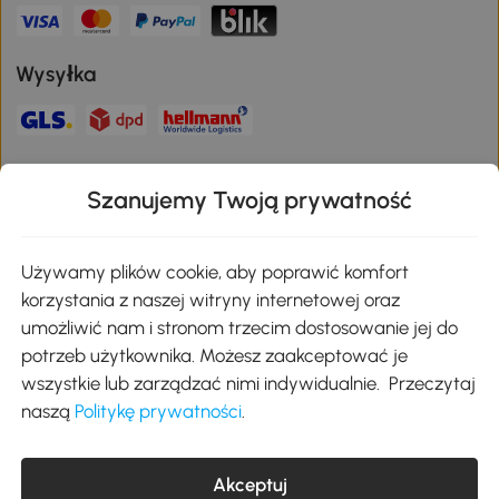
Wysyłka
Bezpieczna płatność
Szanujemy Twoją prywatność
Pobierz aplikację Aosom
Używamy plików cookie, aby poprawić komfort
korzystania z naszej witryny internetowej oraz
umożliwić nam i stronom trzecim dostosowanie jej do
Google Play
potrzeb użytkownika. Możesz zaakceptować je
wszystkie lub zarządzać nimi indywidualnie. Przeczytaj
naszą
Politykę prywatności
.
+48 22 292 29 06
kontakt@aosom.pl
Akceptuj
MH Handel GmbH, Wendenstraße 309, 20537 Hamburg Pon.-piąt.: