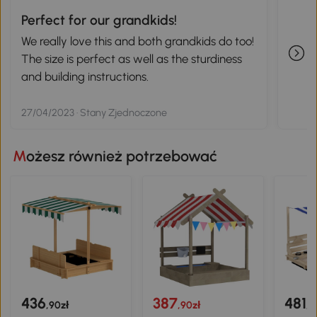
Perfect for our grandkids!
We really love this and both grandkids do too!
The size is perfect as well as the sturdiness
and building instructions.
27/04/2023 · Stany Zjednoczone
Możesz również potrzebować
436
387
481
,90zł
,90zł
,9