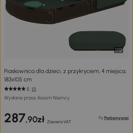
1
/
12
Piaskownica dla dzieci, z przykryciem, 4 miejsca,
183x105 cm
5
(1)
Wysłane przez Aosom Niemcy
287
,90zł
Porównywać
Zawiera VAT