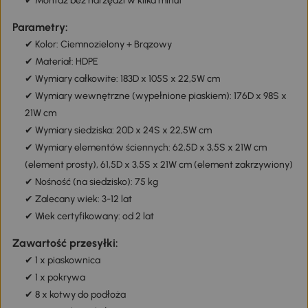
✔ Montaż bez narzędzi w kilka minut
Parametry:
✔ Kolor: Ciemnozielony + Brązowy
✔ Materiał: HDPE
✔ Wymiary całkowite: 183D x 105S x 22,5W cm
✔ Wymiary wewnętrzne (wypełnione piaskiem): 176D x 98S x
21W cm
✔ Wymiary siedziska: 20D x 24S x 22,5W cm
✔ Wymiary elementów ściennych: 62,5D x 3,5S x 21W cm
(element prosty), 61,5D x 3,5S x 21W cm (element zakrzywiony)
✔ Nośność (na siedzisko): 75 kg
✔ Zalecany wiek: 3-12 lat
✔ Wiek certyfikowany: od 2 lat
Zawartość przesyłki:
✔ 1 x piaskownica
✔ 1 x pokrywa
✔ 8 x kotwy do podłoża