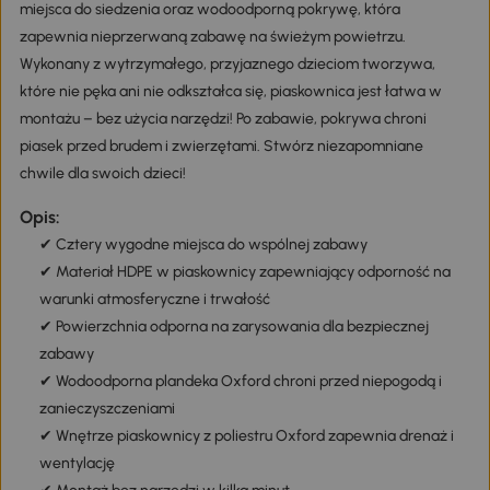
miejsca do siedzenia oraz wodoodporną pokrywę, która
zapewnia nieprzerwaną zabawę na świeżym powietrzu.
Wykonany z wytrzymałego, przyjaznego dzieciom tworzywa,
które nie pęka ani nie odkształca się, piaskownica jest łatwa w
montażu – bez użycia narzędzi! Po zabawie, pokrywa chroni
piasek przed brudem i zwierzętami. Stwórz niezapomniane
chwile dla swoich dzieci!
Opis:
✔ Cztery wygodne miejsca do wspólnej zabawy
✔ Materiał HDPE w piaskownicy zapewniający odporność na
warunki atmosferyczne i trwałość
✔ Powierzchnia odporna na zarysowania dla bezpiecznej
zabawy
✔ Wodoodporna plandeka Oxford chroni przed niepogodą i
zanieczyszczeniami
✔ Wnętrze piaskownicy z poliestru Oxford zapewnia drenaż i
wentylację