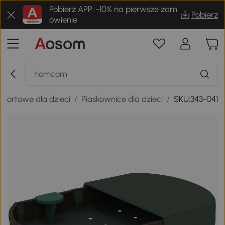
Pobierz APP: -10% na pierwsze zam
Pobierz
ówienie
sportowe dla dzieci
/
Piaskownice dla dzieci
/
SKU:343-041