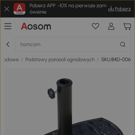
Pobierz APP: -10% na pierwsze zam
Pobierz
ówienie
ogrodowe
/
Podstawy parasoli ogrodowych
/
SKU:84D-006