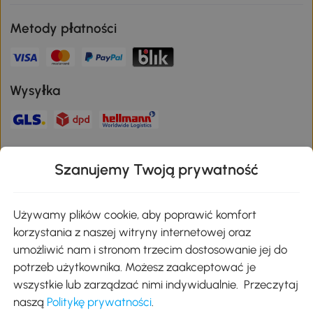
Metody płatności
Wysyłka
Bezpieczna płatność
Szanujemy Twoją prywatność
Pobierz aplikację Aosom
Używamy plików cookie, aby poprawić komfort
korzystania z naszej witryny internetowej oraz
umożliwić nam i stronom trzecim dostosowanie jej do
Google Play
potrzeb użytkownika. Możesz zaakceptować je
wszystkie lub zarządzać nimi indywidualnie. Przeczytaj
naszą
Politykę prywatności
.