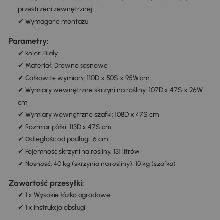
przestrzeni zewnętrznej
✔ Wymagane montażu
Parametry:
✔ Kolor: Biały
✔ Materiał: Drewno sosnowe
✔ Całkowite wymiary: 110D x 50S x 95W cm
✔ Wymiary wewnętrzne skrzyni na rośliny: 107D x 47S x 26W
cm
✔ Wymiary wewnętrzne szafki: 108D x 47S cm
✔ Rozmiar półki: 113D x 47S cm
✔ Odległość od podłogi: 6 cm
✔ Pojemność skrzyni na rośliny: 131 litrów
✔ Nośność: 40 kg (skrzynia na rośliny), 10 kg (szafka)
Zawartość przesyłki:
✔ 1 x Wysokie łóżko ogrodowe
✔ 1 x Instrukcja obsługi