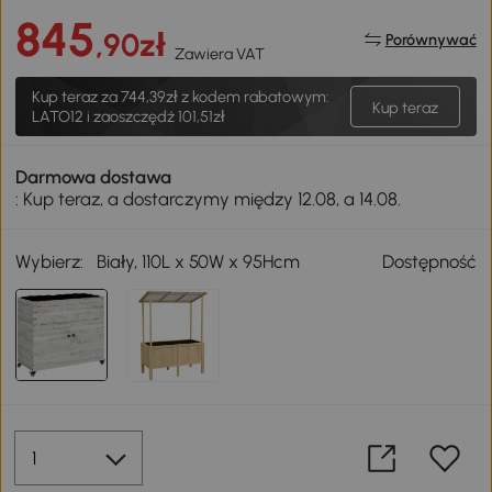
845
,90zł
Porównywać
Zawiera VAT
Kup teraz za
744,39zł
z kodem rabatowym:
Kup teraz
LATO12 i zaoszczędź 101,51zł
Darmowa dostawa
: Kup teraz, a dostarczymy między 12.08, a 14.08.
Wybierz:
Biały, 110L x 50W x 95Hcm
Dostępność