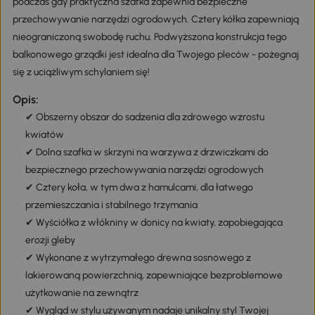
podczas gdy praktyczna szafka zapewnia bezpieczne
przechowywanie narzędzi ogrodowych. Cztery kółka zapewniają
nieograniczoną swobodę ruchu. Podwyższona konstrukcja tego
balkonowego grządki jest idealna dla Twojego pleców - pożegnaj
się z uciążliwym schylaniem się!
Opis:
✔ Obszerny obszar do sadzenia dla zdrowego wzrostu
kwiatów
✔ Dolna szafka w skrzyni na warzywa z drzwiczkami do
bezpiecznego przechowywania narzędzi ogrodowych
✔ Cztery koła, w tym dwa z hamulcami, dla łatwego
przemieszczania i stabilnego trzymania
✔ Wyściółka z włókniny w donicy na kwiaty, zapobiegająca
erozji gleby
✔ Wykonane z wytrzymałego drewna sosnowego z
lakierowaną powierzchnią, zapewniające bezproblemowe
użytkowanie na zewnątrz
✔ Wygląd w stylu używanym nadaje unikalny styl Twojej