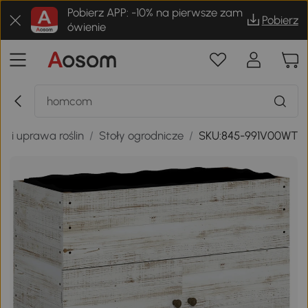
Pobierz APP: -10% na pierwsze zam
Pobierz
ówienie
e i uprawa roślin
/
Stoły ogrodnicze
/
SKU:845-991V00WT