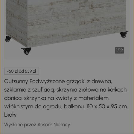
1
/
12
-60 zł od 659 zł
Outsunny Podwyższane grządki z drewna,
szklarnia z szufladą, skrzynia ziołowa na kółkach,
donica, skrzynka na kwiaty z materiałem
włóknistym do ogrodu, balkonu, 110 x 50 x 95 cm,
biały
Wysłane przez Aosom Niemcy