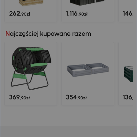
262
1.116
146
,90zł
,90zł
,9
Najczęściej kupowane razem
369
354
136
,90zł
,90zł
,9