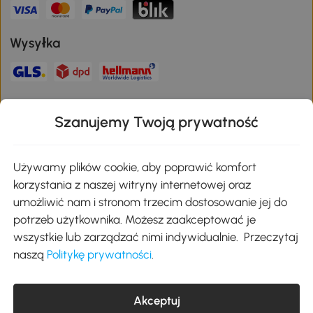
Wysyłka
Bezpieczna płatność
Szanujemy Twoją prywatność
Pobierz aplikację Aosom
Używamy plików cookie, aby poprawić komfort
korzystania z naszej witryny internetowej oraz
umożliwić nam i stronom trzecim dostosowanie jej do
Google Play
potrzeb użytkownika. Możesz zaakceptować je
wszystkie lub zarządzać nimi indywidualnie. Przeczytaj
naszą
Politykę prywatności
.
+48 22 292 29 06
kontakt@aosom.pl
MH Handel GmbH, Wendenstraße 309, 20537 Hamburg Pon.-piąt.:
Akceptuj