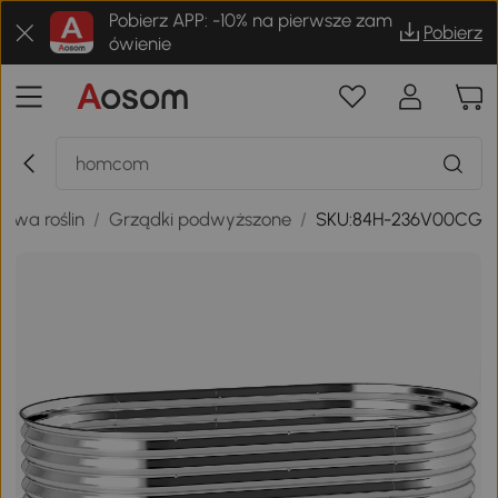
Pobierz APP: -10% na pierwsze zam
Pobierz
ówienie
rawa roślin
/
Grządki podwyższone
/
SKU:84H-236V00CG