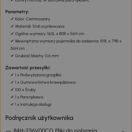
✔ Łatwy montaż, w zestawie para rękawic
Parametry:
✔ Kolor: Ciemnoszary
✔ Materiał: Stal ocynkowana
✔ Ogólne wymiary: 160L x 80B x 56H cm
✔ Wewnętrzne wymiary pojemnika do sadzenia: 159L x 79B x
56H cm
✔ Grubość blachy: 0,6 mm
Zawartość przesyłki:
✔ 1 x Podwyższona grządka
✔ 1 x Gumowa listwa krawędziowa
✔ 100 x Śruby
✔ 1 x Para rękawic
✔ 1 x Instrukcja obsługi
Podręcznik użytkownika
84H-236V00CG Pliki do pobrania