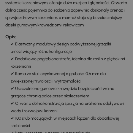
systemie korzeniowym, oferuje dużo miejsca i głębokości. Otwarta
dolna część pojemnika do sadzenia zapewnia doskonały drenaż i
sprzyja zdrowym korzeniom, a montaż staje się bezpieczniejszy
dzięki gumowym krawędziom i rękawicom.
Opis:
✔ Elastyczny, modułowy design podwyższonej grządki
umożliwiający różne konfiguracje
✔ Dodatkowo pogłębiona strefa, idealna dla roślin z głębokimi
korzeniami
✔ Rama ze stali ocynkowanej o grubości 0,6 mm dla
zwiększonej trwałości i wytrzymałości
✔ Uszczelnione gumowe krawędzie bezpieczeństwa na
grządce chronią palce przed skaleczeniem
✔ Otwarta dolna konstrukcja sprzyja naturalnemu odpływowi
wody i rozwojowi korzeni
✔ 100 śrub mocujących w miejscach łączeń dla dodatkowej
stabilności