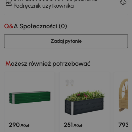
Podręcznik użytkownika
Q&A Społeczności (
0
)
Zadaj pytanie
Możesz również potrzebować
290
251
793
,90zł
,90zł
,