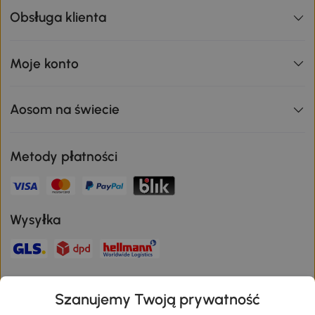
Obsługa klienta
Moje konto
Aosom na świecie
Metody płatności
Wysyłka
Bezpieczna płatność
Szanujemy Twoją prywatność