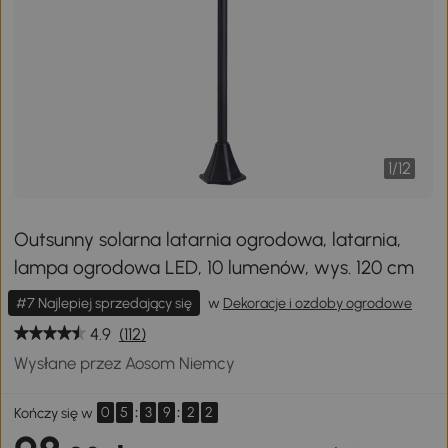
1
/
12
Outsunny solarna latarnia ogrodowa, latarnia,
lampa ogrodowa LED, 10 lumenów, wys. 120 cm
#7 Najlepiej sprzedający się
w
Dekoracje i ozdoby ogrodowe
4.9
(112)
Wysłane przez Aosom Niemcy
0
5
:
3
9
:
2
2
Kończy się w