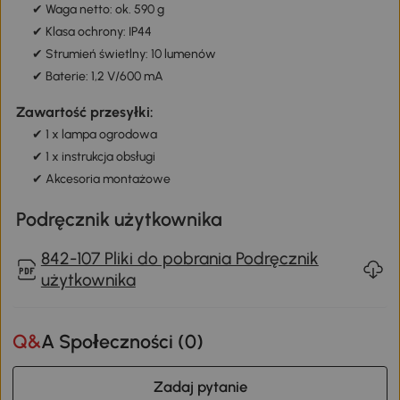
✔ Waga netto: ok. 590 g
✔ Klasa ochrony: IP44
✔ Strumień świetlny: 10 lumenów
✔ Baterie: 1,2 V/600 mA
Zawartość przesyłki:
✔ 1 x lampa ogrodowa
✔ 1 x instrukcja obsługi
✔ Akcesoria montażowe
Podręcznik użytkownika
842-107 Pliki do pobrania Podręcznik
użytkownika
Q&A Społeczności (
0
)
Zadaj pytanie