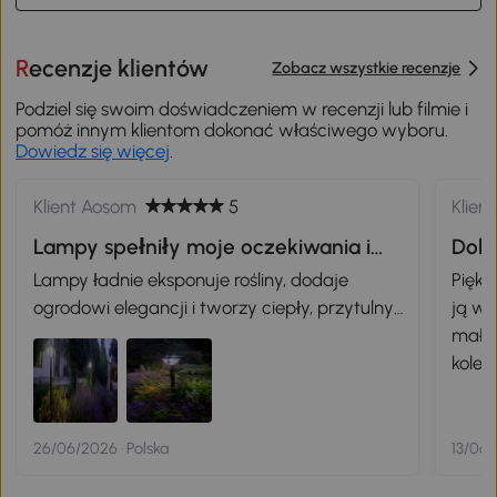
Recenzje klientów
Zobacz wszystkie recenzje
Podziel się swoim doświadczeniem w recenzji lub filmie i
pomóż innym klientom dokonać właściwego wyboru.
Dowiedz się więcej
.
Klient Aosom
5
Klien
Lampy spełniły moje oczekiwania i
Dobr
świetnie prezentują się w ogrodzie.
Lampy ładnie eksponuje rośliny, dodaje
Pięk
ogrodowi elegancji i tworzy ciepły, przytulny
ją w 
klimat.
mały 
kolej
26/06/2026 · Polska
13/06/