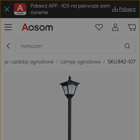
Pobierz APP: -10% na pierwsze zam
Pobierz
ówienie
acje i ozdoby ogrodowe
/
Lampy ogrodowe
/
SKU:842-107