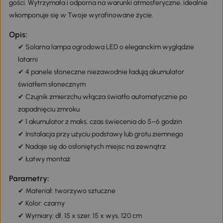
gości. Wytrzymała i odporna na warunki atmosferyczne, idealnie
wkomponuje się w Twoje wyrafinowane życie.
Opis:
✔ Solarna lampa ogrodowa LED o eleganckim wyglądzie
latarni
✔ 4 panele słoneczne niezawodnie ładują akumulator
światłem słonecznym
✔ Czujnik zmierzchu włącza światło automatycznie po
zapadnięciu zmroku
✔ 1 akumulator z maks. czas świecenia do 5–6 godzin
✔ Instalacja przy użyciu podstawy lub grotu ziemnego
✔ Nadaje się do osłoniętych miejsc na zewnątrz
✔ Łatwy montaż
Parametry:
✔ Materiał: tworzywo sztuczne
✔ Kolor: czarny
✔ Wymiary: dł. 15 x szer. 15 x wys. 120 cm