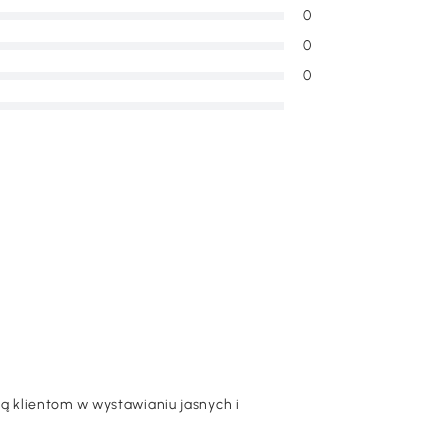
0
0
0
 klientom w wystawianiu jasnych i