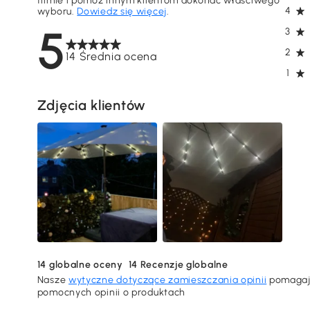
filmie i pomóż innym klientom dokonać właściwego
4
wyboru.
Dowiedz się więcej
.
5
3
2
14 Średnia ocena
1
Zdjęcia klientów
14
globalne oceny
14
Recenzje globalne
Nasze
wytyczne dotyczące zamieszczania opinii
pomagają
pomocnych opinii o produktach