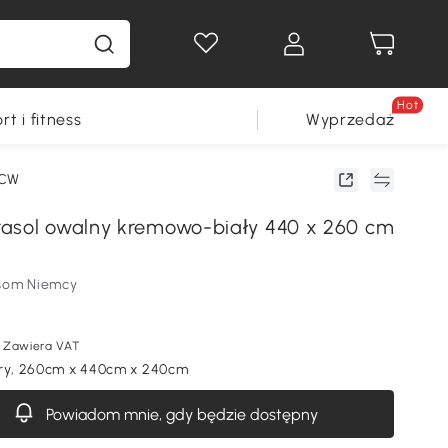
Hot
rt i fitness
Wyprzedaż
6CW
asol owalny kremowo-biały 440 x 260 cm
som Niemcy
Zawiera VAT
ory, 260cm x 440cm x 240cm
Powiadom mnie, gdy będzie dostępny