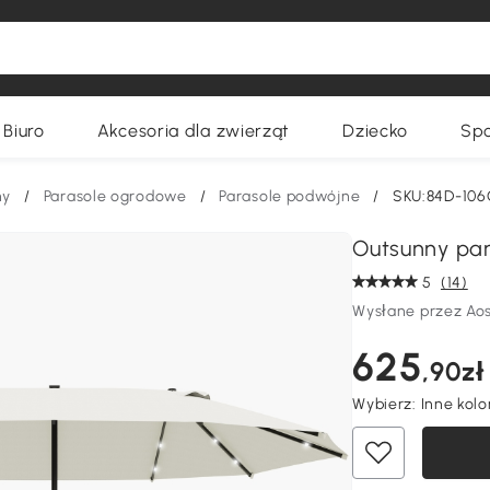
Biuro
Akcesoria dla zwierząt
Dziecko
Spo
ny
/
Parasole ogrodowe
/
Parasole podwójne
/
SKU:84D-10
Outsunny par
5
(14)
Wysłane przez Ao
625
,90zł
Wybierz:
Inne kol