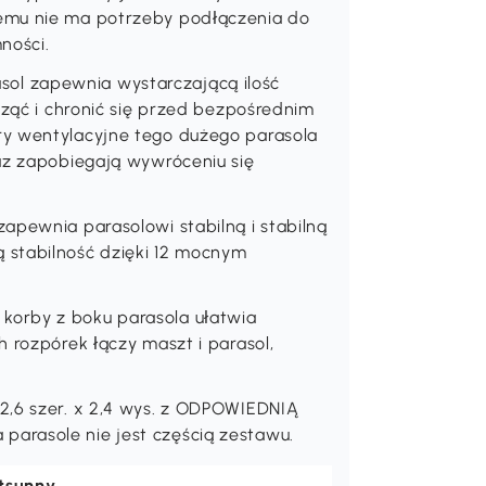
emu nie ma potrzeby podłączenia do
ności.
l zapewnia wystarczającą ilość
cząć i chronić się przed bezpośrednim
ry wentylacyjne tego dużego parasola
raz zapobiegają wywróceniu się
apewnia parasolowi stabilną i stabilną
 stabilność dzięki 12 mocnym
orby z boku parasola ułatwia
 rozpórek łączy maszt i parasol,
2,6 szer. x 2,4 wys. z ODPOWIEDNIĄ
arasole nie jest częścią zestawu.
tsunny