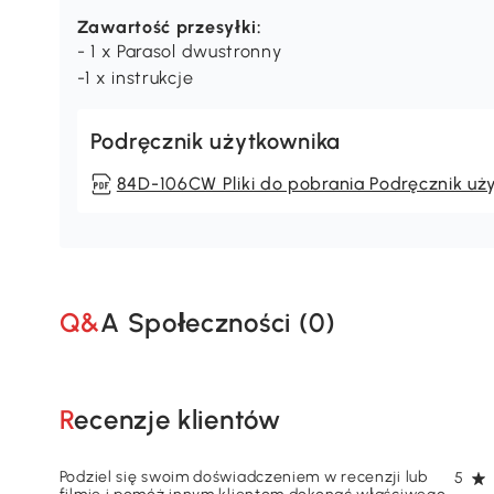
Zawartość przesyłki:
- 1 x Parasol dwustronny
-1 x instrukcje
Podręcznik użytkownika
84D-106CW Pliki do pobrania Podręcznik uż
Q&A Społeczności (
0
)
Recenzje klientów
Podziel się swoim doświadczeniem w recenzji lub
5