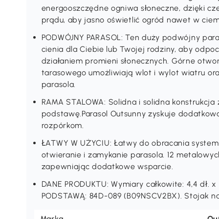
energooszczędne ogniwa słoneczne, dzięki cz
prądu, aby jasno oświetlić ogród nawet w ciem
PODWÓJNY PARASOL: Ten duży podwójny paraso
cienia dla Ciebie lub Twojej rodziny, aby odpo
działaniem promieni słonecznych. Górne otwo
tarasowego umożliwiają wlot i wylot wiatru o
parasola.
RAMA STALOWA: Solidna i solidna konstrukcja z
podstawę.Parasol Outsunny zyskuje dodatkową
rozpórkom.
ŁATWY W UŻYCIU: Łatwy do obracania system k
otwieranie i zamykanie parasola. 12 metalowych
zapewniając dodatkowe wsparcie.
DANE PRODUKTU: Wymiary całkowite: 4,4 dł. x 
PODSTAWĄ: 84D-089 (B09NSCV2BX). Stojak na p
Marka
Ou