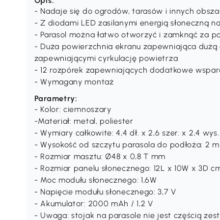
Opis:
- Nadaje się do ogrodów, tarasów i innych obs
- Z diodami LED zasilanymi energią słoneczną n
- Parasol można łatwo otworzyć i zamknąć za 
- Duża powierzchnia ekranu zapewniająca dużą
zapewniającymi cyrkulację powietrza
- 12 rozpórek zapewniających dodatkowe wspar
- Wymagany montaż
Parametry:
- Kolor: ciemnoszary
-Materiał: metal, poliester
- Wymiary całkowite: 4,4 dł. x 2,6 szer. x 2,4 wys
- Wysokość od szczytu parasola do podłoża: 2 m
- Rozmiar masztu: Ø48 x 0,8 T mm
- Rozmiar panelu słonecznego: 12L x 10W x 3D c
- Moc modułu słonecznego: 1,6W
- Napięcie modułu słonecznego: 3,7 V
- Akumulator: 2000 mAh / 1,2 V
- Uwaga: stojak na parasole nie jest częścią ze