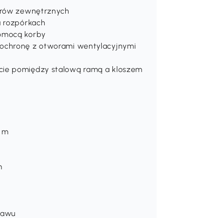
zarów zewnętrznych
a rozpórkach
pomocą korby
 ochronę z otworami wentylacyjnymi
cie pomiędzy stalową ramą a kloszem
. m
m
stawu