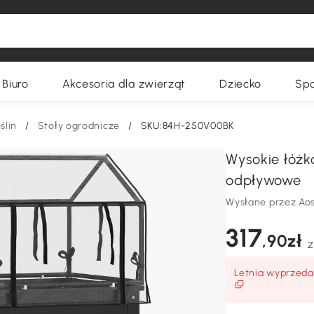
Biuro
Akcesoria dla zwierząt
Dziecko
Spo
ślin
/
Stoły ogrodnicze
/
SKU:84H-250V00BK
Wysokie łóżk
odpływowe
Wysłane przez Ao
317
,90zł
Z
Letnia wyprzedaż