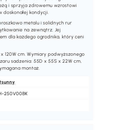
ieżą i sprzyja zdrowemu wzrostowi
w doskonałej kondycji.
oszkowo metalu i solidnych rur
ytkowanie na zewnątrz. Jej
em dla każdego ogrodnika, który ceni
S x 120W cm. Wymiary podwyższonego
szaru sadzenia: 55D x 55S x 22W cm,
. Wymagana montaż.
tsunny
H-250V00BK