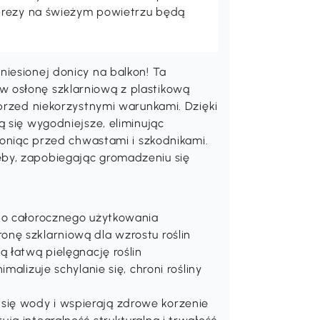
prezy na świeżym powietrzu będą
iesionej donicy na balkon! Ta
 osłonę szklarniową z plastikową
 przed niekorzystnymi warunkami. Dzięki
ą się wygodniejsze, eliminując
roniąc przed chwastami i szkodnikami.
by, zapobiegając gromadzeniu się
do całorocznego użytkowania
nę szklarniową dla wzrostu roślin
ą łatwą pielęgnację roślin
malizuje schylanie się, chroni rośliny
ię wody i wspierają zdrowe korzenie