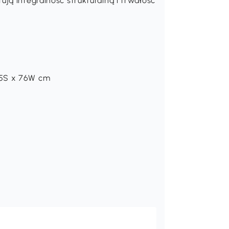
ją integralność strukturalną i trwałość
,5S x 76W cm
m