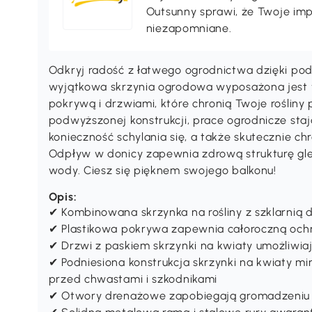
Outsunny sprawi, że Twoje im
niezapomniane.
Odkryj radość z łatwego ogrodnictwa dzięki podn
wyjątkowa skrzynia ogrodowa wyposażona jest w
pokrywą i drzwiami, które chronią Twoje rośliny
podwyższonej konstrukcji, prace ogrodnicze staj
konieczność schylania się, a także skutecznie ch
Odpływ w donicy zapewnia zdrową strukturę gle
wody. Ciesz się pięknem swojego balkonu!
Opis:
✔ Kombinowana skrzynka na rośliny z szklarnią 
✔ Plastikowa pokrywa zapewnia całoroczną ochro
✔ Drzwi z paskiem skrzynki na kwiaty umożliwiaj
✔ Podniesiona konstrukcja skrzynki na kwiaty mini
przed chwastami i szkodnikami
✔ Otwory drenażowe zapobiegają gromadzeniu s