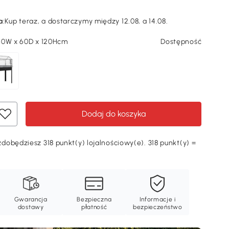
a
:
Kup teraz, a dostarczymy między 12.08, a 14.08.
60W x 60D x 120Hcm
Dostępność
Dodaj do koszyka
obędziesz 318 punkt(y) lojalnościowy(e). 318 punkt(y) =
Gwarancja
Bezpieczna
Informacje i
dostawy
płatność
bezpieczeństwo