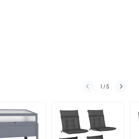
1
/
5