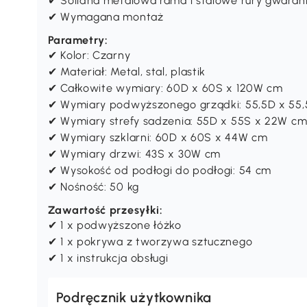
✔ Solidna metalowa rama i stalowe rury gwarantu
✔ Wymagana montaż
Parametry:
✔ Kolor: Czarny
✔ Materiał: Metal, stal, plastik
✔ Całkowite wymiary: 60D x 60S x 120W cm
✔ Wymiary podwyższonego grządki: 55,5D x 55
✔ Wymiary strefy sadzenia: 55D x 55S x 22W c
✔ Wymiary szklarni: 60D x 60S x 44W cm
✔ Wymiary drzwi: 43S x 30W cm
✔ Wysokość od podłogi do podłogi: 54 cm
✔ Nośność: 50 kg
Zawartość przesyłki:
✔ 1 x podwyższone łóżko
✔ 1 x pokrywa z tworzywa sztucznego
✔ 1 x instrukcja obsługi
Podręcznik użytkownika