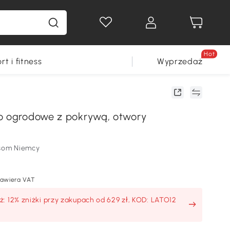
Hot
rt i fitness
Wyprzedaż
o ogrodowe z pokrywą, otwory
som Niemcy
awiera VAT
: 12% zniżki przy zakupach od 629 zł, KOD: LATO12