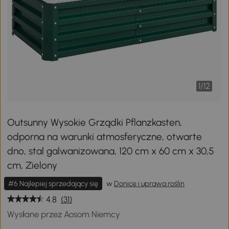
1
/
12
Outsunny Wysokie Grządki Pflanzkasten,
odporna na warunki atmosferyczne, otwarte
dno, stal galwanizowana, 120 cm x 60 cm x 30,5
cm, Zielony
#6 Najlepiej sprzedający się
w
Donice i uprawa roślin
4.8
(31)
Wysłane przez Aosom Niemcy