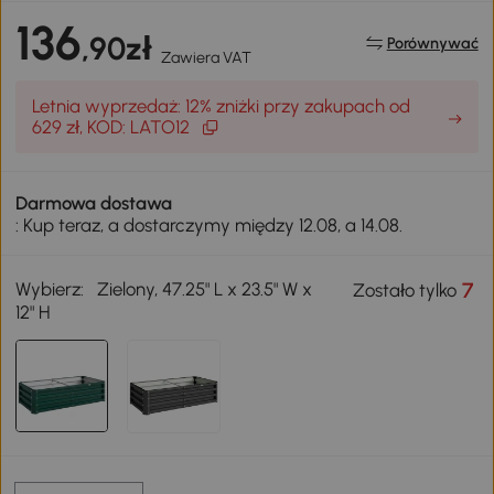
136
,90zł
Porównywać
Zawiera VAT
Letnia wyprzedaż: 12% zniżki przy zakupach od
629 zł, KOD: LATO12
Darmowa dostawa
: Kup teraz, a dostarczymy między 12.08, a 14.08.
Wybierz:
Zielony, 47.25" L x 23.5" W x
7
Zostało tylko
12" H