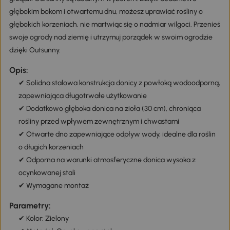
głębokim bokom i otwartemu dnu, możesz uprawiać rośliny o
głębokich korzeniach, nie martwiąc się o nadmiar wilgoci. Przenieś
swoje ogrody nad ziemię i utrzymuj porządek w swoim ogrodzie
dzięki Outsunny.
Opis:
✔ Solidna stalowa konstrukcja donicy z powłoką wodoodporną,
zapewniająca długotrwałe użytkowanie
✔ Dodatkowo głęboka donica na zioła (30 cm), chroniąca
rośliny przed wpływem zewnętrznym i chwastami
✔ Otwarte dno zapewniające odpływ wody, idealne dla roślin
o długich korzeniach
✔ Odporna na warunki atmosferyczne donica wysoka z
ocynkowanej stali
✔ Wymagane montaż
Parametry:
✔ Kolor: Zielony