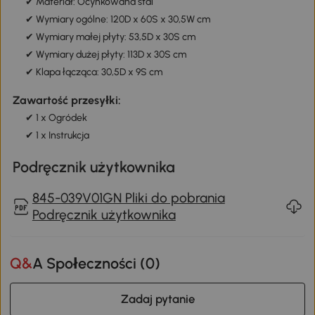
✔ Materiał: Ocynkowana stal
✔ Wymiary ogólne: 120D x 60S x 30,5W cm
✔ Wymiary małej płyty: 53,5D x 30S cm
✔ Wymiary dużej płyty: 113D x 30S cm
✔ Klapa łącząca: 30,5D x 9S cm
Zawartość przesyłki:
✔ 1 x Ogródek
✔ 1 x Instrukcja
Podręcznik użytkownika
845-039V01GN Pliki do pobrania
Podręcznik użytkownika
Q&A Społeczności (
0
)
Zadaj pytanie