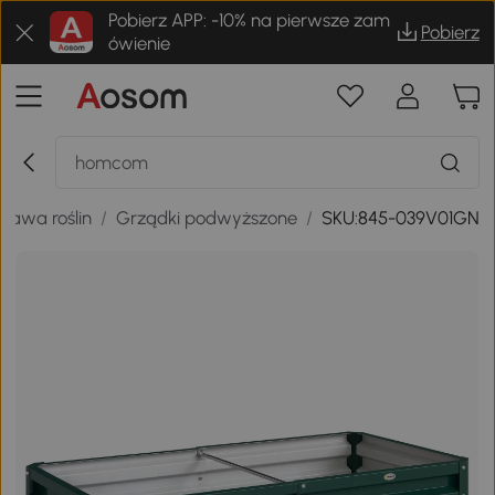
Pobierz APP: -10% na pierwsze zam
Pobierz
ówienie
prawa roślin
/
Grządki podwyższone
/
SKU:845-039V01GN