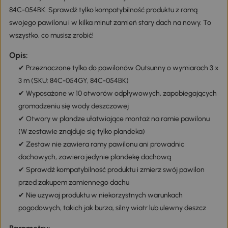
84C-054BK. Sprawdź tylko kompatybilność produktu z ramą
swojego pawilonu i w kilka minut zamień stary dach na nowy. To
wszystko, co musisz zrobić!
Opis:
✔ Przeznaczone tylko do pawilonów Outsunny o wymiarach 3 x
3 m (SKU: 84C-054GY, 84C-054BK)
✔ Wyposażone w 10 otworów odpływowych, zapobiegających
gromadzeniu się wody deszczowej
✔ Otwory w plandze ułatwiające montaż na ramie pawilonu
(W zestawie znajduje się tylko plandeka)
✔ Zestaw nie zawiera ramy pawilonu ani prowadnic
dachowych, zawiera jedynie plandekę dachową
✔ Sprawdź kompatybilność produktu i zmierz swój pawilon
przed zakupem zamiennego dachu
✔ Nie używaj produktu w niekorzystnych warunkach
pogodowych, takich jak burza, silny wiatr lub ulewny deszcz