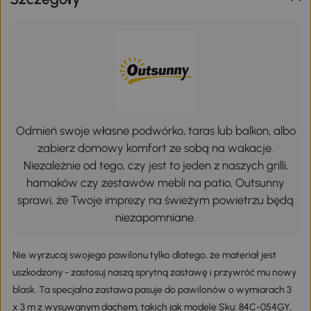
Odmień swoje własne podwórko, taras lub balkon, albo
zabierz domowy komfort ze sobą na wakacje.
Niezależnie od tego, czy jest to jeden z naszych grilli,
hamaków czy zestawów mebli na patio, Outsunny
sprawi, że Twoje imprezy na świeżym powietrzu będą
niezapomniane.
Nie wyrzucaj swojego pawilonu tylko dlatego, że materiał jest
uszkodzony - zastosuj naszą sprytną zastawę i przywróć mu nowy
blask. Ta specjalna zastawa pasuje do pawilonów o wymiarach 3
x 3 m z wysuwanym dachem, takich jak modele Sku: 84C-054GY,