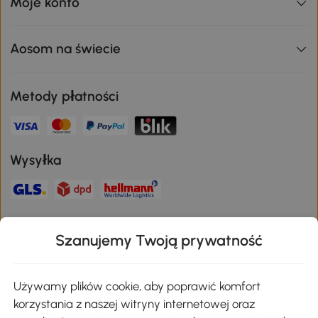
Moje konto
Aosom na świecie
Metody płatności
Wysyłka
Bezpieczna płatność
Szanujemy Twoją prywatność
Pobierz aplikację Aosom
Używamy plików cookie, aby poprawić komfort
korzystania z naszej witryny internetowej oraz