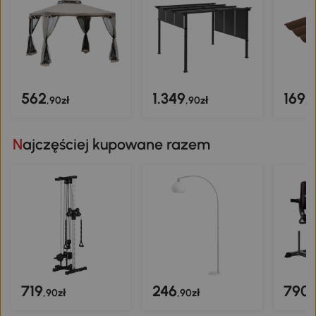
562
1.349
169
,90zł
,90zł
,9
Najczęściej kupowane razem
719
246
790
,90zł
,90zł
,