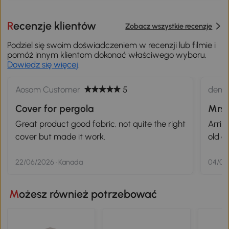
Recenzje klientów
Zobacz wszystkie recenzje
Podziel się swoim doświadczeniem w recenzji lub filmie i
pomóż innym klientom dokonać właściwego wyboru.
Dowiedz się więcej
.
Aosom Customer
5
deng
Cover for pergola
Mrs 
Great product good fabric, not quite the right
Arri 
cover but made it work.
old o
22/06/2026 · Kanada
04/06
Możesz również potrzebować