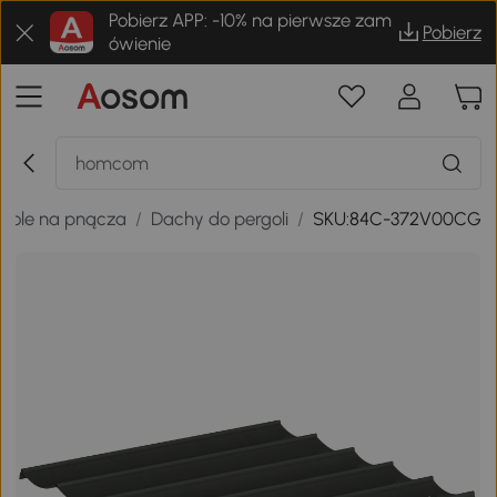
Pobierz APP: -10% na pierwsze zam
Pobierz
ówienie
rgole na pnącza
/
Dachy do pergoli
/
SKU:84C-372V00CG