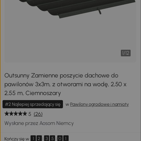
1
/
12
Outsunny Zamienne poszycie dachowe do
pawilonów 3x3m, z otworami na wodę, 2,50 x
2,55 m, Ciemnoszary
#2 Najlepiej sprzedający się
w
Pawilony ogrodowe i namioty
5
(26)
Wysłane przez Aosom Niemcy
1
2
:
3
5
:
0
1
Kończy się w