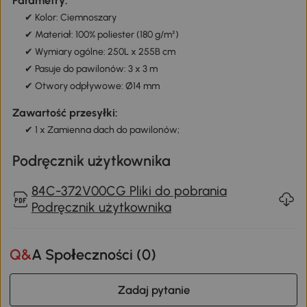
Parametry:
✔ Kolor: Ciemnoszary
✔ Materiał: 100% poliester (180 g/m²)
✔ Wymiary ogólne: 250L x 255B cm
✔ Pasuje do pawilonów: 3 x 3 m
✔ Otwory odpływowe: Ø14 mm
Zawartość przesyłki:
✔ 1 x Zamienna dach do pawilonów;
Podręcznik użytkownika
84C-372V00CG Pliki do pobrania
Podręcznik użytkownika
Q&A Społeczności (
0
)
Zadaj pytanie