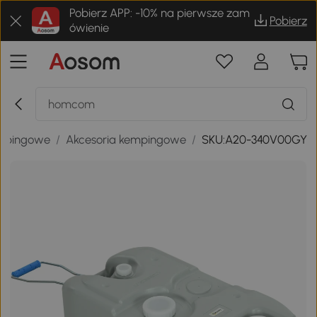
Pobierz APP: -10% na pierwsze zam
Pobierz
ówienie
empingowe
/
Akcesoria kempingowe
/
SKU:A20-340V00GY