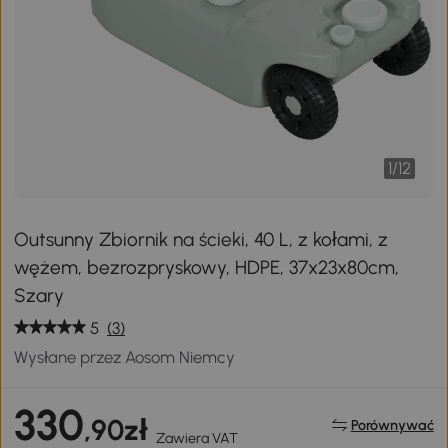
1
/
12
Outsunny Zbiornik na ścieki, 40 L, z kołami, z
wężem, bezrozpryskowy, HDPE, 37x23x80cm,
Szary
5
(3)
Wysłane przez Aosom Niemcy
330
,90zł
Porównywać
Zawiera VAT