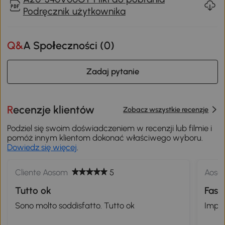
Podręcznik użytkownika
Q&A Społeczności (
0
)
Zadaj pytanie
Recenzje klientów
Zobacz wszystkie recenzje
Podziel się swoim doświadczeniem w recenzji lub filmie i
pomóż innym klientom dokonać właściwego wyboru.
Dowiedz się więcej
.
Cliente Aosom
5
Aoso
Tutto ok
Fast
Sono molto soddisfatto. Tutto ok
Impre