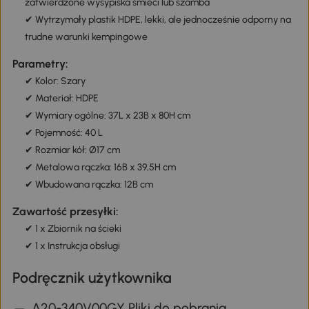
zatwierdzone wysypiska śmieci lub szamba
✔ Wytrzymały plastik HDPE, lekki, ale jednocześnie odporny na
trudne warunki kempingowe
Parametry:
✔ Kolor: Szary
✔ Materiał: HDPE
✔ Wymiary ogólne: 37L x 23B x 80H cm
✔ Pojemność: 40 L
✔ Rozmiar kół: Ø17 cm
✔ Metalowa rączka: 16B x 39,5H cm
✔ Wbudowana rączka: 12B cm
Zawartość przesyłki:
✔ 1 x Zbiornik na ścieki
✔ 1 x Instrukcja obsługi
Podręcznik użytkownika
A20-340V00GY Pliki do pobrania