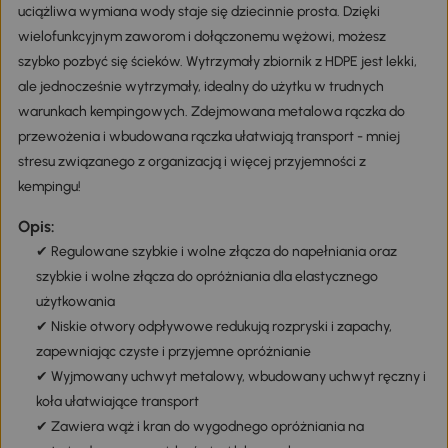
uciążliwa wymiana wody staje się dziecinnie prosta. Dzięki
wielofunkcyjnym zaworom i dołączonemu wężowi, możesz
szybko pozbyć się ścieków. Wytrzymały zbiornik z HDPE jest lekki,
ale jednocześnie wytrzymały, idealny do użytku w trudnych
warunkach kempingowych. Zdejmowana metalowa rączka do
przewożenia i wbudowana rączka ułatwiają transport - mniej
stresu związanego z organizacją i więcej przyjemności z
kempingu!
Opis:
✔ Regulowane szybkie i wolne złącza do napełniania oraz
szybkie i wolne złącza do opróżniania dla elastycznego
użytkowania
✔ Niskie otwory odpływowe redukują rozpryski i zapachy,
zapewniając czyste i przyjemne opróżnianie
✔ Wyjmowany uchwyt metalowy, wbudowany uchwyt ręczny i
koła ułatwiające transport
✔ Zawiera wąż i kran do wygodnego opróżniania na