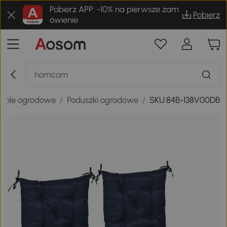
Pobierz APP: -10% na pierwsze zam
Pobierz
ówienie
eble ogrodowe
/
Poduszki ogrodowe
/
SKU:84B-138V00DB