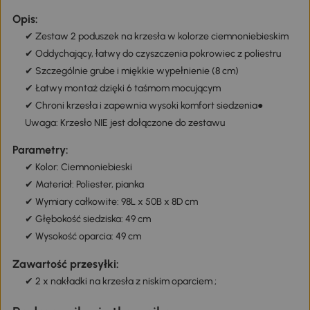
Opis:
✔ Zestaw 2 poduszek na krzesła w kolorze ciemnoniebieskim
✔ Oddychający, łatwy do czyszczenia pokrowiec z poliestru
✔ Szczególnie grube i miękkie wypełnienie (8 cm)
✔ Łatwy montaż dzięki 6 taśmom mocującym
✔ Chroni krzesła i zapewnia wysoki komfort siedzenia●
Uwaga: Krzesło NIE jest dołączone do zestawu
Parametry:
✔ Kolor: Ciemnoniebieski
✔ Materiał: Poliester, pianka
✔ Wymiary całkowite: 98L x 50B x 8D cm
✔ Głębokość siedziska: 49 cm
✔ Wysokość oparcia: 49 cm
Zawartość przesyłki:
✔ 2 x nakładki na krzesła z niskim oparciem ;