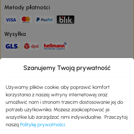
Metody płatności
Wysyłka
Bezpieczna płatność
Szanujemy Twoją prywatność
Pobierz aplikację Aosom
Używamy plików cookie, aby poprawić komfort
korzystania z naszej witryny internetowej oraz
umożliwić nam i stronom trzecim dostosowanie jej do
Google Play
potrzeb użytkownika. Możesz zaakceptować je
wszystkie lub zarządzać nimi indywidualnie. Przeczytaj
naszą
Politykę prywatności
.
+48 22 292 29 06