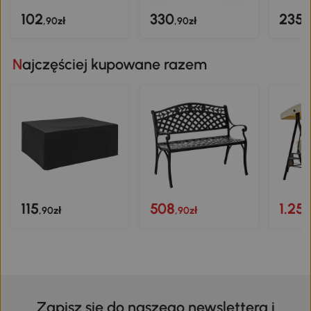
102
330
235
,90zł
,90zł
,
Najczęściej kupowane razem
115
508
1.25
,90zł
,90zł
Zapisz się do naszego newslettera i