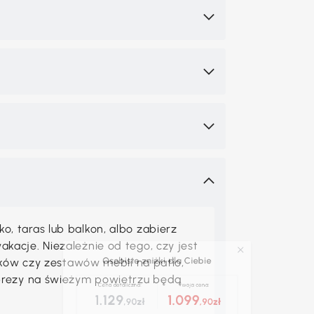
Osobiste zniżki dla Ciebie
 taras lub balkon, albo zabierz
acje. Niezależnie od tego, czy jest
Cena detaliczna:
Twoja cena:
maków czy zestawów mebli na patio,
1.129
1.099
prezy na świeżym powietrzu będą
,90zł
,90zł