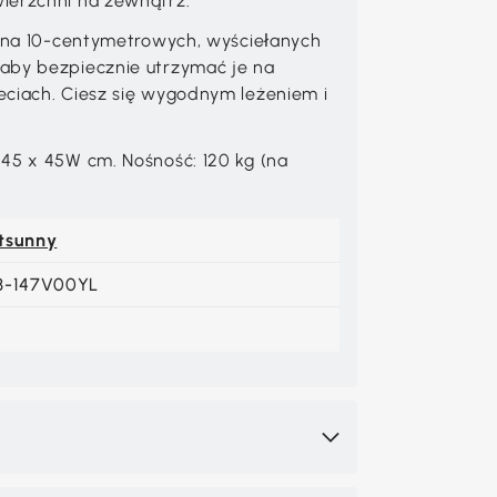
ierzchni na zewnątrz.
j na 10-centymetrowych, wyściełanych
aby bezpiecznie utrzymać je na
eciach. Ciesz się wygodnym leżeniem i
Φ45 x 45W cm. Nośność: 120 kg (na
tsunny
3-147V00YL