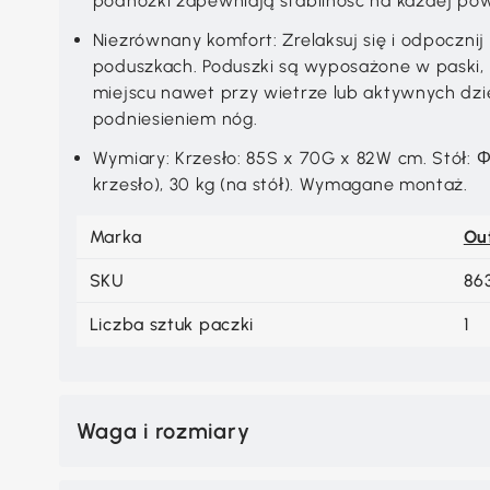
podnóżki zapewniają stabilność na każdej pow
Niezrównany komfort: Zrelaksuj się i odpoczni
poduszkach. Poduszki są wyposażone w paski, 
miejscu nawet przy wietrze lub aktywnych dzi
podniesieniem nóg.
Wymiary: Krzesło: 85S x 70G x 82W cm. Stół: 
krzesło), 30 kg (na stół). Wymagane montaż.
Marka
Ou
SKU
86
Liczba sztuk paczki
1
Waga i rozmiary