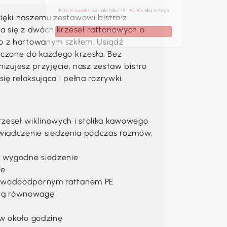
ięki naszemu zestawowi bistro z
30,00zł rabatu
, zostało tylko
, aby z niego
1h 59m 59s
a się z dwóch krzeseł rattanowych o
skorzystać.
o z hartowanym szkłem. Usiądź
ączone do każdego krzesła. Bez
Pobierz teraz
nizujesz przyjęcie, nasz zestaw bistro
ię relaksująca i pełna rozrywki.
zeseł wiklinowych i stolika kawowego
świadczenie siedzenia podczas rozmów,
ą wygodne siedzenie
je
a wodoodpornym rattanem PE
ią równowagę
 w około godzinę