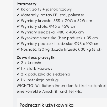
Parametry:
✔ Kolor: żółty + jasnobrązowy
✔ Materiały: rattan PE, stal, poliester
✔ Wymiary krzesła: 85S x 70G x 82W cm
✔ Wymiary stołu: Φ45 x 45W cm
✔ Wymiary siedziska: Φ80 x 40G cm
✔ Wysokość siedziska (bez poduszki): 35 cm
✔ Wymiary poduszki siedziska: Φ98 x 10G cm
✔ Nośność: 120 kg (każde krzesło), 30 kg (stół)
Zawartość przesyłki:
✔ 2 x krzesło
✔ 1 x stolik kawowy
✔ 2 x poduszka do siedzenia
✔ 1 x instrukcja obsługi
WICHTIG: Wir liefern lhnen den Artikel kostenfrei
eine korrekte Anschrift und Tel.-Nr..
Podręcznik użytkownika