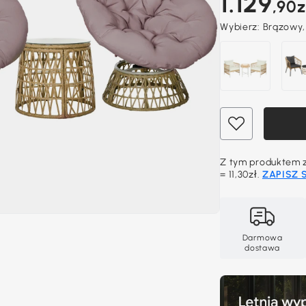
1.129
,90z
Wybierz:
Brązowy,
Z tym produktem zd
= 11,30zł.
ZAPISZ S
Darmowa
dostawa