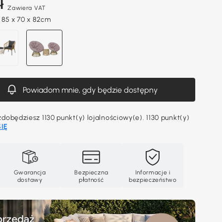
ł
Zawiera VAT
 85 x 70 x 82cm
Powiadom mnie, gdy będzie dostępny
obędziesz 1130 punkt(y) lojalnościowy(e). 1130 punkt(y)
IĘ
Gwarancja
Bezpieczna
Informacje i
dostawy
płatność
bezpieczeństwo