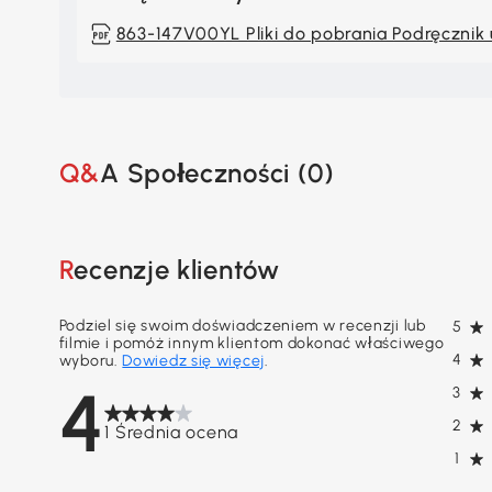
863-147V00YL Pliki do pobrania Podręcznik
Q&A Społeczności (
0
)
Recenzje klientów
Podziel się swoim doświadczeniem w recenzji lub
5
filmie i pomóż innym klientom dokonać właściwego
4
wyboru.
Dowiedz się więcej
.
4
3
2
1 Średnia ocena
1