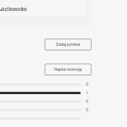
 użytkownika
Zadaj pytanie
Napisz recenzję
0
1
0
0