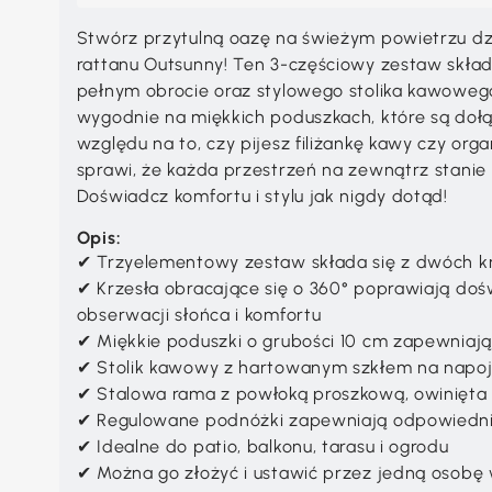
Stwórz przytulną oazę na świeżym powietrzu dz
rattanu Outsunny! Ten 3-częściowy zestaw skład
pełnym obrocie oraz stylowego stolika kawoweg
wygodnie na miękkich poduszkach, które są doł
względu na to, czy pijesz filiżankę kawy czy orga
sprawi, że każda przestrzeń na zewnątrz stanie s
Doświadcz komfortu i stylu jak nigdy dotąd!
Opis:
✔ Trzyelementowy zestaw składa się z dwóch kr
✔ Krzesła obracające się o 360° poprawiają do
obserwacji słońca i komfortu
✔ Miękkie poduszki o grubości 10 cm zapewniaj
✔ Stolik kawowy z hartowanym szkłem na napo
✔ Stalowa rama z powłoką proszkową, owinięt
✔ Regulowane podnóżki zapewniają odpowiedn
✔ Idealne do patio, balkonu, tarasu i ogrodu
✔ Można go złożyć i ustawić przez jedną osobę