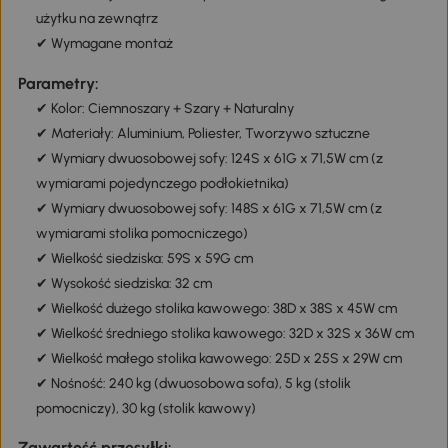
użytku na zewnątrz
✔ Wymagane montaż
Parametry:
✔ Kolor: Ciemnoszary + Szary + Naturalny
✔ Materiały: Aluminium, Poliester, Tworzywo sztuczne
✔ Wymiary dwuosobowej sofy: 124S x 61G x 71,5W cm (z
wymiarami pojedynczego podłokietnika)
✔ Wymiary dwuosobowej sofy: 148S x 61G x 71,5W cm (z
wymiarami stolika pomocniczego)
✔ Wielkość siedziska: 59S x 59G cm
✔ Wysokość siedziska: 32 cm
✔ Wielkość dużego stolika kawowego: 38D x 38S x 45W cm
✔ Wielkość średniego stolika kawowego: 32D x 32S x 36W cm
✔ Wielkość małego stolika kawowego: 25D x 25S x 29W cm
✔ Nośność: 240 kg (dwuosobowa sofa), 5 kg (stolik
pomocniczy), 30 kg (stolik kawowy)
Zawartość przesyłki: