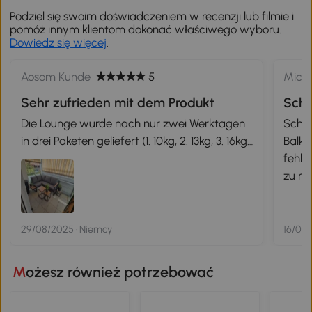
Podziel się swoim doświadczeniem w recenzji lub filmie i
pomóż innym klientom dokonać właściwego wyboru.
Dowiedz się więcej
.
Aosom Kunde
5
Micha
Sehr zufrieden mit dem Produkt
Schn
Die Lounge wurde nach nur zwei Werktagen
Schön
in drei Paketen geliefert (1. 10kg, 2. 13kg, 3. 16kg
Balkon
also locker zum hochtragen). Für den Aufbau
fehle
habe ich, mit eher zwei linken Händen, knapp
zu re
ne Stunde gebraucht. Bis auf eine Schraube,
nach 
die nicht ganz rein wollte, ging alles super
zufri
easy. Die eine Schraube habe ich halt mit 4
einge
29/08/2025 · Niemcy
16/07/
statt 1 Unterlegscheibe reinbekommen. Steht
stabil, Kissen auf der Sitzfläche mit 10cm
Możesz również potrzebować
ausreichend und sehr bequem....die Kissen an
den Lehnen sind sehr weich, aber ich sitze,