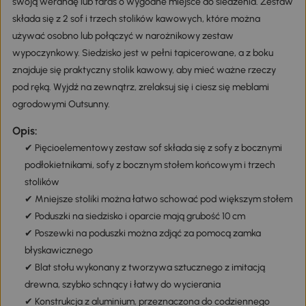
swoją werandę lub taras o wygodne miejsce do siedzenia. Zestaw
składa się z 2 sof i trzech stolików kawowych, które można
używać osobno lub połączyć w narożnikowy zestaw
wypoczynkowy. Siedzisko jest w pełni tapicerowane, a z boku
znajduje się praktyczny stolik kawowy, aby mieć ważne rzeczy
pod ręką. Wyjdź na zewnątrz, zrelaksuj się i ciesz się meblami
ogrodowymi Outsunny.
Opis:
✔ Pięcioelementowy zestaw sof składa się z sofy z bocznymi
podłokietnikami, sofy z bocznym stołem końcowym i trzech
stolików
✔ Mniejsze stoliki można łatwo schować pod większym stołem
✔ Poduszki na siedzisko i oparcie mają grubość 10 cm
✔ Poszewki na poduszki można zdjąć za pomocą zamka
błyskawicznego
✔ Blat stołu wykonany z tworzywa sztucznego z imitacją
drewna, szybko schnący i łatwy do wycierania
✔ Konstrukcja z aluminium, przeznaczona do codziennego