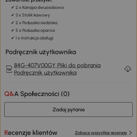
✔ 2 x Kanapa dwuosobowa
✔ 3 x Stolik kawowy
✔ 2 x Poduszka siedziska
✔ 5 x Poduszka oparcia
✔ 1 x Instrukcja obsługi
Podręcznik użytkownika
84G-407V00GY Pliki do pobrania
Podręcznik użytkownika
Q&A Społeczności (
0
)
Zadaj pytanie
Recenzje klientów
Zobacz wszystkie recenzje