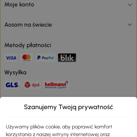
Moje konto
Aosom na świecie
Metody płatności
Wysyłka
Bezpieczna płatność
Szanujemy Twoją prywatność
Pobierz aplikację Aosom
Używamy plików cookie, aby poprawić komfort
korzystania z naszej witryny internetowej oraz