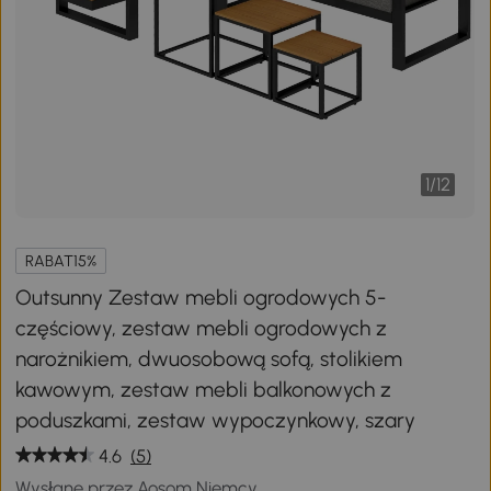
1
/
12
RABAT15%
Outsunny Zestaw mebli ogrodowych 5-
częściowy, zestaw mebli ogrodowych z
narożnikiem, dwuosobową sofą, stolikiem
kawowym, zestaw mebli balkonowych z
poduszkami, zestaw wypoczynkowy, szary
4.6
(5)
Wysłane przez Aosom Niemcy