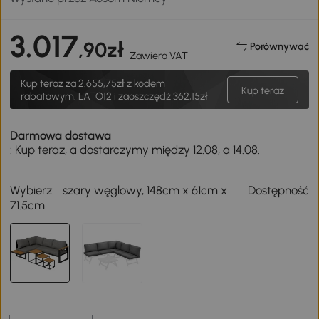
3.017
,90zł
Porównywać
Zawiera VAT
Kup teraz za
2.655,75zł
z kodem
Kup teraz
rabatowym: LATO12 i zaoszczędź 362,15zł
Darmowa dostawa
: Kup teraz, a dostarczymy między 12.08, a 14.08.
Wybierz:
szary węglowy, 148cm x 61cm x
Dostępność
71.5cm