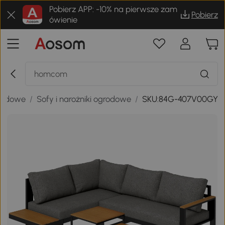
Pobierz APP: -10% na pierwsze zam
Pobierz
ówienie
rodowe
/
Sofy i narożniki ogrodowe
/
SKU:84G-407V00GY