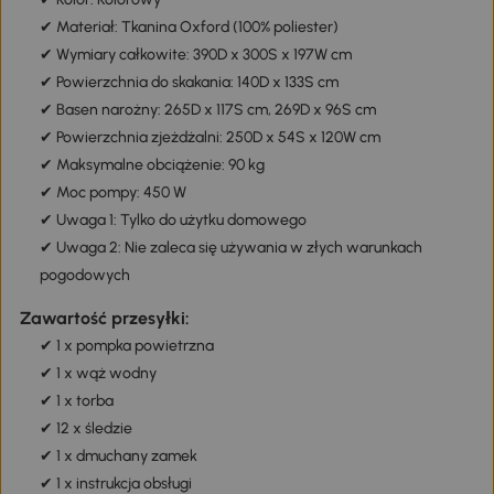
✔ Materiał: Tkanina Oxford (100% poliester)
✔ Wymiary całkowite: 390D x 300S x 197W cm
✔ Powierzchnia do skakania: 140D x 133S cm
✔ Basen narożny: 265D x 117S cm, 269D x 96S cm
✔ Powierzchnia zjeżdżalni: 250D x 54S x 120W cm
✔ Maksymalne obciążenie: 90 kg
✔ Moc pompy: 450 W
✔ Uwaga 1: Tylko do użytku domowego
✔ Uwaga 2: Nie zaleca się używania w złych warunkach
pogodowych
Zawartość przesyłki:
✔ 1 x pompka powietrzna
✔ 1 x wąż wodny
✔ 1 x torba
✔ 12 x śledzie
✔ 1 x dmuchany zamek
✔ 1 x instrukcja obsługi