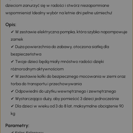
dzieciom zanurzyć się w radości i stwórz niezapomniane
wspomnienia! Idealny wybór na letnie dni pełne uśmiechu!
Opis:
✔ W zestawie elektryczna pompka, która szybko napompowuje
zamek
✔ Duża powierzchnia do zabawy, otoczona siatką dla
bezpieczeństwa
✔ Twoje dzieci będą miały mnóstwo radości dzięki
różnorodnym aktywnościom
✔ W zestawie kołki do bezpiecznego mocowania w ziemi oraz
torba do transportu i przechowywania
✔ Odpowiedni do użytku wewnętrznego i zewnętrznego
✔ Wystarczająco duży, aby pomieścić 3 dzieci jednocześnie
✔ Dla dzieci w wieku od 3 do 8 lat, maksymalne obciążenie 90
kg
Parametry:
✔ Kolor: Kolorowy