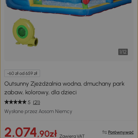
1
/
12
-60 zł od 659 zł
Outsunny Zjeżdżalnia wodna, dmuchany park
zabaw, kolorowy, dla dzieci
5
(21)
Wysłane przez Aosom Niemcy
2.074
,90zł
Porównywać
Zawiera VAT