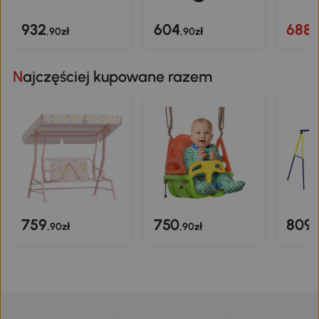
932
604
688
,90zł
,90zł
,
Najczęściej kupowane razem
759
750
809
,90zł
,90zł
,