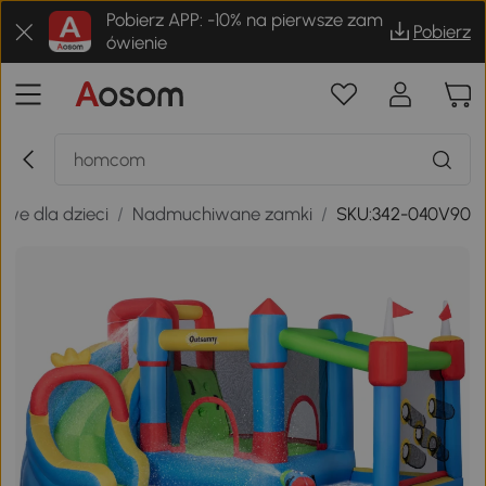
Pobierz APP: -10% na pierwsze zam
Pobierz
ówienie
owe dla dzieci
/
Nadmuchiwane zamki
/
SKU:342-040V90