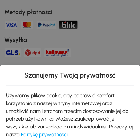
Metody płatności
Wysyłka
Bezpieczna płatność
Szanujemy Twoją prywatność
Pobierz aplikację Aosom
Używamy plików cookie, aby poprawić komfort
korzystania z naszej witryny internetowej oraz
umożliwić nam i stronom trzecim dostosowanie jej do
Google Play
potrzeb użytkownika. Możesz zaakceptować je
wszystkie lub zarządzać nimi indywidualnie. Przeczytaj
naszą
Politykę prywatności
.