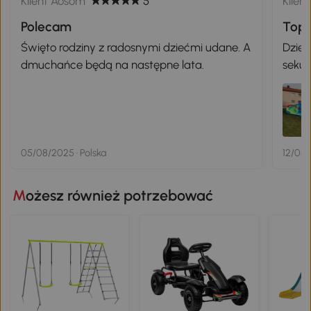
Klient Aosom
5
Klien
Polecam
Top
Święto rodziny z radosnymi dziećmi udane. A
Dziec
dmuchańce będą na następne lata.
sekun
kilku
zosta
05/08/2025 · Polska
12/08/
Możesz również potrzebować