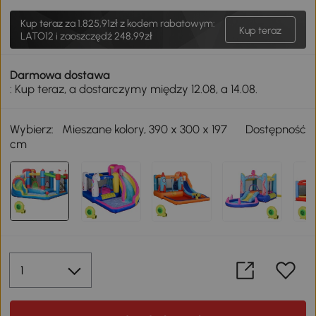
Kup teraz za
1.825,91zł
z kodem rabatowym:
Kup teraz
LATO12 i zaoszczędź 248,99zł
Darmowa dostawa
: Kup teraz, a dostarczymy między 12.08, a 14.08.
Wybierz:
Mieszane kolory, 390 x 300 x 197
Dostępność
cm