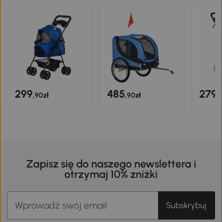
299
485
279
,90zł
,90zł
,
Zapisz się do naszego newslettera i
otrzymaj 10% zniżki
Subskrybuj