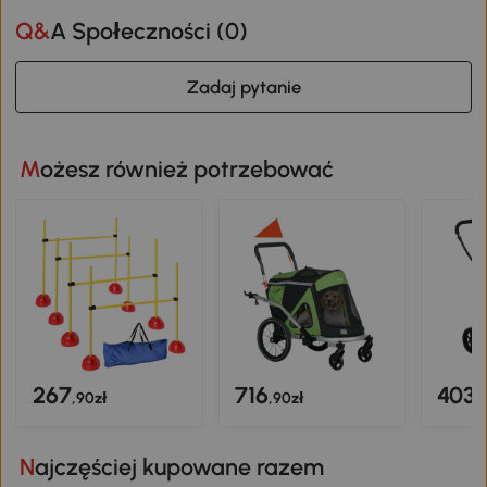
Q&A Społeczności (
0
)
Zadaj pytanie
Możesz również potrzebować
267
716
403
,90zł
,90zł
,
Najczęściej kupowane razem