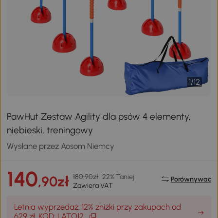
1
/
12
PawHut Zestaw Agility dla psów 4 elementy,
niebieski, treningowy
Wysłane przez Aosom Niemcy
140
180,90zł
22% Taniej
,90zł
Porównywać
Zawiera VAT
Letnia wyprzedaż: 12% zniżki przy zakupach od
629 zł, KOD: LATO12