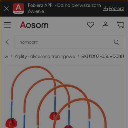
Pobierz APP: -10% na pierwsze zam
Pobierz
ówienie
psów
/
Agility i akcesoria treningowe
/
SKU:D07-056V00BU