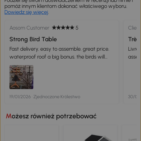
Podziel się swoim doświadczeniem w recenzji lub filmie i
pomóż innym klientom dokonać właściwego wyboru.
Dowiedz się więcej
.
Aosom Customer
5
Clien
Strong Bird Table
Très
Fast delivery. easy to assemble. great price.
Livré
waterproof roof a big bonus. the birds will
assem
love it. photo includes my squrrel deterrant on
the table.
19/01/2026 · Zjednoczone Królestwo
30/12/
Możesz również potrzebować