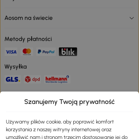
Aosom na świecie
Metody płatności
Wysyłka
Bezpieczna płatność
Szanujemy Twoją prywatność
Pobierz aplikację Aosom
Używamy plików cookie, aby poprawić komfort
korzystania z naszej witryny internetowej oraz
umożliwić nam i stronom trzecim dostosowanie jej do
Google Play