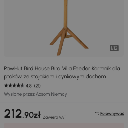
1
/
12
PawHut Bird House Bird Villa Feeder Karmnik dla
ptaków ze stojakiem i cynkowym dachem
4.8
(21)
Wysłane przez Aosom Niemcy
212
,90zł
Porównywać
Zawiera VAT