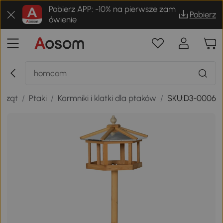
Pobierz APP: -10% na pierwsze zam
Pobierz
ówienie
erząt
/
Ptaki
/
Karmniki i klatki dla ptaków
/
SKU:D3-0006