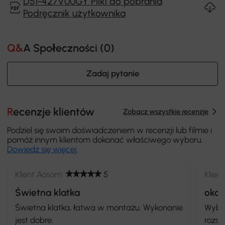
D51-427V00GY Pliki do pobrania
Podręcznik użytkownika
Q&A Społeczności (
0
)
Zadaj pytanie
Recenzje klientów
Zobacz wszystkie recenzje
Podziel się swoim doświadczeniem w recenzji lub filmie i
pomóż innym klientom dokonać właściwego wyboru.
Dowiedz się więcej
.
Klient Aosom
5
Klien
Świetna klatka
oko
Świetna klatka, łatwa w montażu. Wykonanie
Wybra
jest dobre.
rozsą