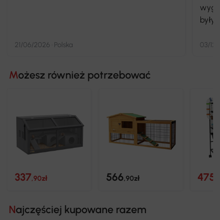
wyglą
były 
drewn
cenę,
21/06/2026 · Polska
03/12/
Dodat
zamon
Możesz również potrzebować
otwor
prost
chwyt
przes
każde
337
566
475
,90zł
,90zł
,
Najczęściej kupowane razem