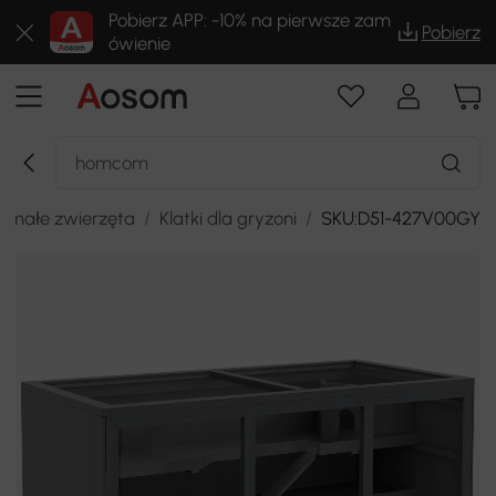
Pobierz APP: -10% na pierwsze zam
Pobierz
ówienie
i małe zwierzęta
/
Klatki dla gryzoni
/
SKU:D51-427V00GY