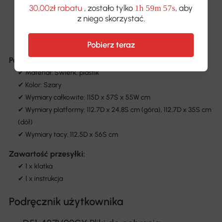
✔ Stabilna konstrukcja z drewna i świerku
30,00zł rabatu
, zostało tylko
, aby
1h 59m 57s
✔ Łatwa do czyszczenia półka
z niego skorzystać.
✔ Całkowicie osłonięty obszar do biegania
✔ Wymagana prosta montaż
Pobierz teraz
Parametry:
✔ Materiał: Świerk, plastik
✔ Kolor: Szary
✔ Wymiary całkowite: 115D x 57S x 55W cm
✔ Wymiary platformy: 112,7D x 24,8S cm (góra), 112,7D x 35S cm
(dół)
✔ Wymiary tacy: 112,5D x 56S cm
Zawartość przesyłki:
✔ 1 x klatka
✔ 1 x instrukcja
Podręcznik użytkownika