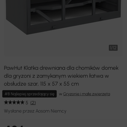
1
/
12
PawHut Klatka drewniana dla chomików domek
dla gryzoni z zamykanym wiekiem łatwa w
obsłudze szar, 115 x 57 x 55 cm
#8 Najlepiej sprzedający się
w
Gryzonie i małe zwierzęta
5
(2)
Wysłane przez Aosom Niemcy