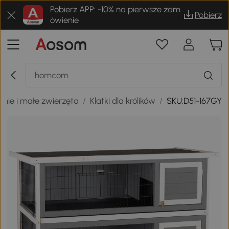
Pobierz APP: -10% na pierwsze zam
Pobierz
ówienie
onie i małe zwierzęta
/
Klatki dla królików
/
SKU:D51-167GY