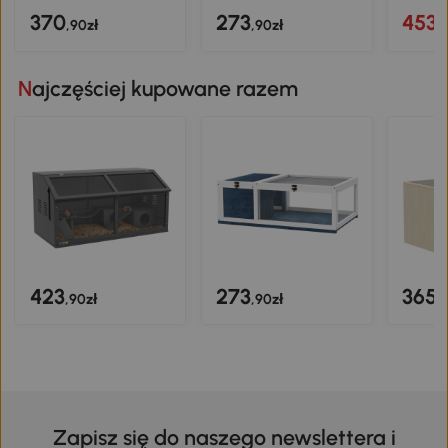
370
273
453
,90zł
,90zł
,
Najczęściej kupowane razem
423
273
365
,90zł
,90zł
,
Zapisz się do naszego newslettera i