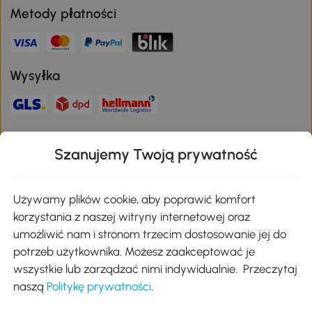
Metody płatności
Wysyłka
Bezpieczna płatność
Szanujemy Twoją prywatność
Pobierz aplikację Aosom
Używamy plików cookie, aby poprawić komfort
korzystania z naszej witryny internetowej oraz
umożliwić nam i stronom trzecim dostosowanie jej do
Google Play
potrzeb użytkownika. Możesz zaakceptować je
wszystkie lub zarządzać nimi indywidualnie. Przeczytaj
naszą
Politykę prywatności
.
+48 22 292 29 06