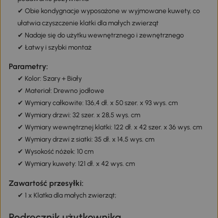
✔ Obie kondygnacje wyposażone w wyjmowane kuwety, co
ułatwia czyszczenie klatki dla małych zwierząt
✔ Nadaje się do użytku wewnętrznego i zewnętrznego
✔ Łatwy i szybki montaż
Parametry:
✔ Kolor: Szary + Biały
✔ Materiał: Drewno jodłowe
✔ Wymiary całkowite: 136,4 dł. x 50 szer. x 93 wys. cm
✔ Wymiary drzwi: 32 szer. x 28,5 wys. cm
✔ Wymiary wewnętrznej klatki: 122 dł. x 42 szer. x 36 wys. cm
✔ Wymiary drzwi z siatki: 35 dł. x 14,5 wys. cm
✔ Wysokość nóżek: 10 cm
✔ Wymiary kuwety: 121 dł. x 42 wys. cm
Zawartość przesyłki:
✔ 1 x Klatka dla małych zwierząt;
Podręcznik użytkownika