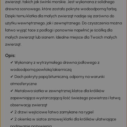
zwierząt, takich jak świnki morskie. Jest wykonana z solidnego
drewna sosnowego, które zostało pokryte wodoodporną farbą.
Dzięki temu klatka dla małych zwierząt nadaje się zarówno do
użytku wewnętrznego, jak i zewnętrznego. Do czyszczenia można
łatwo wyjąć tace z podłogi i ponownie napełnić je ściółką dla
małych zwierząt lub sianem. Idealne miejsce dla Twoich małych
zwierząt.
Opis:
✔ Wykonany z wytrzymałego drewna jodłowego z
wodoodporną powłoką lakierniczą
✔ Dach pokryty papą bitumiczną, odporny na warunki
atmosferyczne
✔ Metalowa siatka w zewnętrznej klatce dla królików
zapewniająca wystarczającą ilość świeżego powietrza i łatwą
obserwację zwierząt
✔ 2 drzwi wejściowe łatwo zamykane na rygiel
✔ 2 okienka w siatce zimowej klatki dla królików ułatwiające
podawanie pożywienia