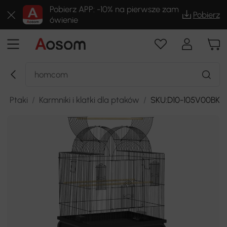
Pobierz APP: -10% na pierwsze zam
Pobierz
ówienie
/
Ptaki
/
Karmniki i klatki dla ptaków
/
SKU:D10-105V00BK