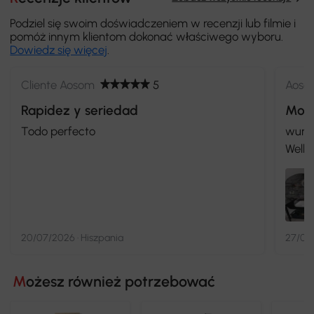
Podziel się swoim doświadczeniem w recenzji lub filmie i
pomóż innym klientom dokonać właściwego wyboru.
Dowiedz się więcej
.
Cliente Aosom
5
Aoso
Rapidez y seriedad
Mont
Todo perfecto
wunde
Welli
20/07/2026 · Hiszpania
27/01/
Możesz również potrzebować