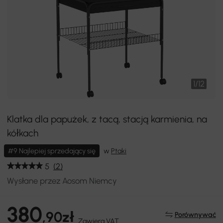
1
/
12
Klatka dla papużek, z tacą, stacją karmienia, na
kółkach
#9 Najlepiej sprzedający się
w
Ptaki
5
(2)
Wysłane przez Aosom Niemcy
380
,90zł
Porównywać
Zawiera VAT