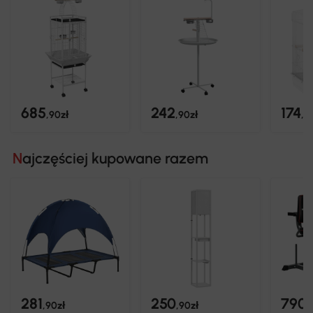
685
242
174
,90zł
,90zł
,9
Najczęściej kupowane razem
281
250
790
,90zł
,90zł
,