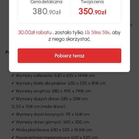
zapewniają bezpieczeństwo
Cena detaliczna:
Twoja cena:
380
350
✔ Konstrukcja ze stali zapewnia trwałość
,90zł
,90zł
✔ Wyjmowana taca ułatwia czyszczenie
✔ Dolna półka oferuje praktyczne miejsce do przechowywania
30,00zł rabatu
, zostało tylko
, aby
1h 59m 59s
karmy dla ptaków
z niego skorzystać.
✔ Odpowiednia dla wróbli oraz małych i średnich papug
Parametry:
Pobierz teraz
✔ Kolor: Czarny
✔ Materiał: Stal, plastik
✔ Wymiary całkowite: 63D x 53S x 144W cm
✔ Wymiary klatki dla ptaków: 63D x 53S x 81W cm
✔ Wymiary wnętrza: 58D x 49S x 74W cm
✔ Wymiary dużych drzwi: 28S x 33W cm
12,5S x 15W cm (małe drzwi)
✔ Wymiary drzwi bocznych: 9S x 16W cm
✔ Wymiary drzwi górnych: 34D x 30S cm
✔ Miska plastikowa: 63D x 53S x 14,5W cm
✔ Powierzchnia magazynowa: 60D x 53S cm