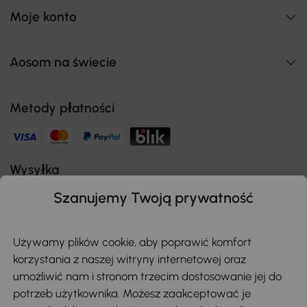
Moje konto
Aosom na świecie
Metody płatności
Wysyłka
Szanujemy Twoją prywatność
Bezpieczna płatność
Używamy plików cookie, aby poprawić komfort
korzystania z naszej witryny internetowej oraz
umożliwić nam i stronom trzecim dostosowanie jej do
Pobierz aplikację Aosom
potrzeb użytkownika. Możesz zaakceptować je