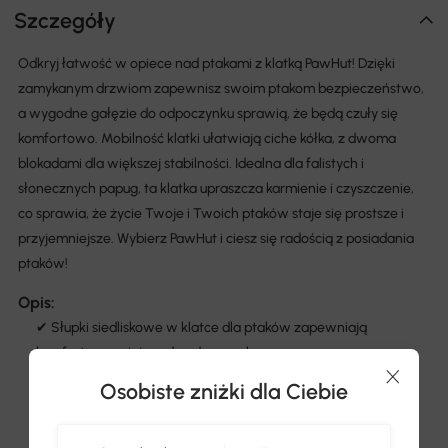
Szczegóły
Odkryj łatwość w opiece nad ptakami z klatką PawHut! Dzięki
zamykanym drzwiom zapewnisz swoim ptakom bezpieczeństwo,
a wygodne gałęzie do odpoczynku sprawią, że będą czuły się
komfortowo. Mobilność klatki ułatwiają ciche kółka, z dwoma
blokadami dla większej stabilności. Idealna dla falistych i
słonecznych papug, ta klatka upraszcza karmienie i czyszczenie,
co sprawia, że życie Twoje i Twoich ptaków staje się prostsze i
przyjemniejsze. Wybierz PawHut i ciesz się radością z posiadania
ptaków!
Opis:
✔ Słupki siedliskowe w klatce dla ptaków zapewniają
komfortowe miejsca do odpoczynku
✔ Cztery kółka gwarantują płynność ruchu
Osobiste zniżki dla Ciebie
✔ Hamulce na dwóch kółkach zwiększają stabilność
✔ Drzwi do karmienia w klatce dla małych zwierząt