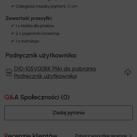
✔ Odległość między prętami: 1,1 cm
Zawartość przesyłki:
✔ 1 x klatka dla ptaków
✔ 2 x pojemniki na karmę
✔ 1 x instrukcja
Podręcznik użytkownika
D10-105V00BK Pliki do pobrania
Podręcznik użytkownika
Q&A Społeczności (
0
)
Zadaj pytanie
Recenzje klientów
Zobacz wszystkie recenzje