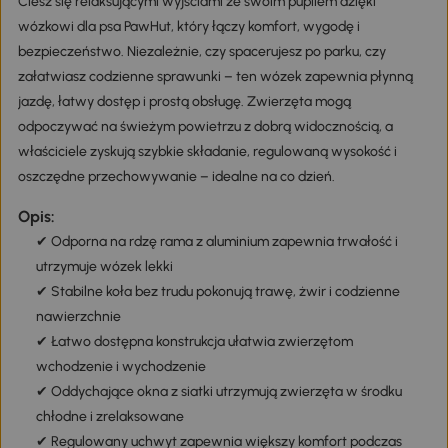
Ciesz się relaksującymi wyjściami ze swoim pupilem dzięki
wózkowi dla psa PawHut, który łączy komfort, wygodę i
bezpieczeństwo. Niezależnie, czy spacerujesz po parku, czy
załatwiasz codzienne sprawunki – ten wózek zapewnia płynną
jazdę, łatwy dostęp i prostą obsługę. Zwierzęta mogą
odpoczywać na świeżym powietrzu z dobrą widocznością, a
właściciele zyskują szybkie składanie, regulowaną wysokość i
oszczędne przechowywanie – idealne na co dzień.
Opis:
✔ Odporna na rdzę rama z aluminium zapewnia trwałość i
utrzymuje wózek lekki
✔ Stabilne koła bez trudu pokonują trawę, żwir i codzienne
nawierzchnie
✔ Łatwo dostępna konstrukcja ułatwia zwierzętom
wchodzenie i wychodzenie
✔ Oddychające okna z siatki utrzymują zwierzęta w środku
chłodne i zrelaksowane
✔ Regulowany uchwyt zapewnia większy komfort podczas