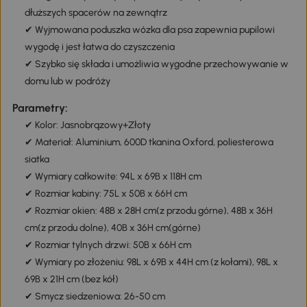
dłuższych spacerów na zewnątrz
✔ Wyjmowana poduszka wózka dla psa zapewnia pupilowi
wygodę i jest łatwa do czyszczenia
✔ Szybko się składa i umożliwia wygodne przechowywanie w
domu lub w podróży
Parametry:
✔ Kolor: Jasnobrązowy+Złoty
✔ Materiał: Aluminium, 600D tkanina Oxford, poliesterowa
siatka
✔ Wymiary całkowite: 94L x 69B x 118H cm
✔ Rozmiar kabiny: 75L x 50B x 66H cm
✔ Rozmiar okien: 48B x 28H cm(z przodu górne), 48B x 36H
cm(z przodu dolne), 40B x 36H cm(górne)
✔ Rozmiar tylnych drzwi: 50B x 66H cm
✔ Wymiary po złożeniu: 98L x 69B x 44H cm (z kołami), 98L x
69B x 21H cm (bez kół)
✔ Smycz siedzeniowa: 26-50 cm