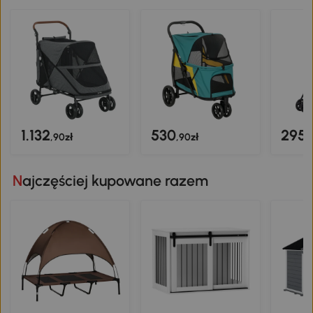
1.132
530
295
,90zł
,90zł
,
Najczęściej kupowane razem