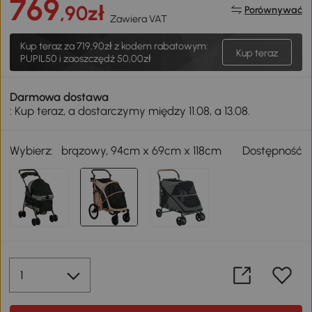
769
,90zł
Porównywać
Zawiera VAT
Kup teraz za
719,90zł
z kodem rabatowym:
Kup teraz
PUPIL50 i zaoszczędź 50,00zł
Darmowa dostawa
: Kup teraz, a dostarczymy między 11.08, a 13.08.
Wybierz:
brązowy, 94cm x 69cm x 118cm
Dostępność