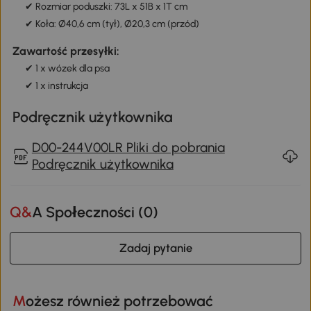
✔ Rozmiar poduszki: 73L x 51B x 1T cm
✔ Koła: Ø40,6 cm (tył), Ø20,3 cm (przód)
Zawartość przesyłki:
✔ 1 x wózek dla psa
✔ 1 x instrukcja
Podręcznik użytkownika
D00-244V00LR Pliki do pobrania
Podręcznik użytkownika
Q&A Społeczności (
0
)
Zadaj pytanie
Możesz również potrzebować