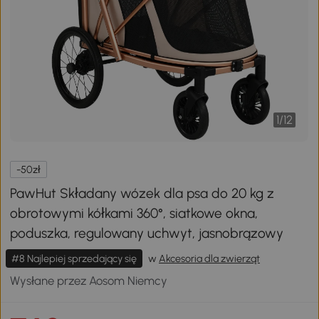
1
/
12
-50zł
PawHut Składany wózek dla psa do 20 kg z
obrotowymi kółkami 360°, siatkowe okna,
poduszka, regulowany uchwyt, jasnobrązowy
#8 Najlepiej sprzedający się
w
Akcesoria dla zwierząt
Wysłane przez Aosom Niemcy