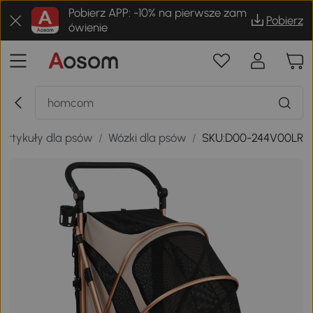
Pobierz APP: -10% na pierwsze zam
Pobierz
ówienie
Artykuły dla psów
/
Wózki dla psów
/
SKU:D00-244V00LR