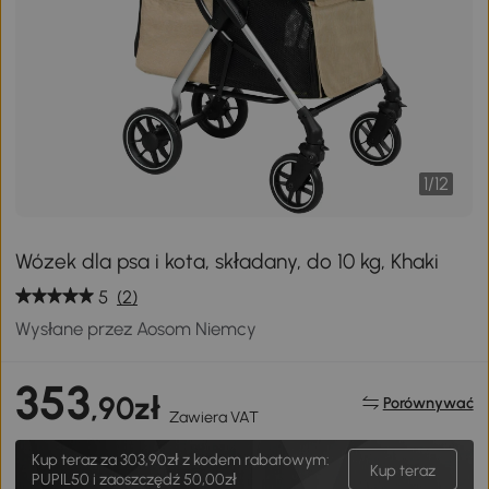
1
/
12
Wózek dla psa i kota, składany, do 10 kg, Khaki
5
(2)
Wysłane przez Aosom Niemcy
353
,90zł
Porównywać
Zawiera VAT
Kup teraz za
303,90zł
z kodem rabatowym:
Kup teraz
PUPIL50 i zaoszczędź 50,00zł