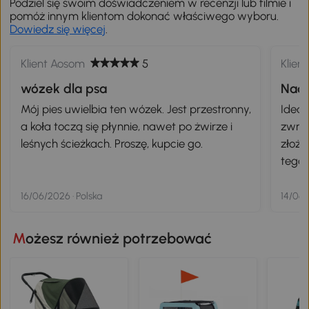
Podziel się swoim doświadczeniem w recenzji lub filmie i
pomóż innym klientom dokonać właściwego wyboru.
Dowiedz się więcej
.
Klient Aosom
5
Klien
wózek dla psa
Nada
stos
Mój pies uwielbia ten wózek. Jest przestronny,
Ideal
a koła toczą się płynnie, nawet po żwirze i
zwro
leśnych ścieżkach. Proszę, kupcie go.
złoże
tego 
drożs
samo
16/06/2026 · Polska
14/06/
Możesz również potrzebować