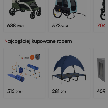
688
573
704
,90zł
,90zł
,
Najczęściej kupowane razem
515
281
409
,90zł
,90zł
,