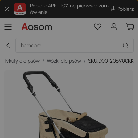
Pobierz APP: -10% na pierwsze zam
Pobierz
ówienie
Artykuły dla psów
/
Wózki dla psów
/
SKU:D00-206V00KK