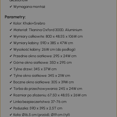
akcesoriów
✔ Wymagana montaż
Parametry:
✔ Kolor: Khaki+Srebro
✔ Materiał: Tkanina Oxford 300D, Aluminium
✔ Wymiary całkowite: 80D x 48,5S x 106W cm
✔ Wymiary kabiny: 59D x 38S x 47W cm
✔ Wysokość kabiny: 26W cm (do podłogi)
✔ Przednie okno siatkowe: 29S x 24W cm
✔ Górne okno siatkowe: 35D x 29S cm
✔ Tylne drzwi: 34S x 37W cm
✔ Tylne okno siatkowe: 34S x 21W cm
✔ Boczne okno siatkowe: 30S x 39W cm
✔ Torba do przechowywania: 24S x 24W cm
✔ Rozmiar po złożeniu: 67,5D x 48,5S x 26W cm
✔ Linka bezpieczeństwa: 37-76 cm
✔ Poduszka: 59D x 39S x 2,5T cm
✔ Koła: Ø16,5 cm (przód), Ø19 cm (tył)