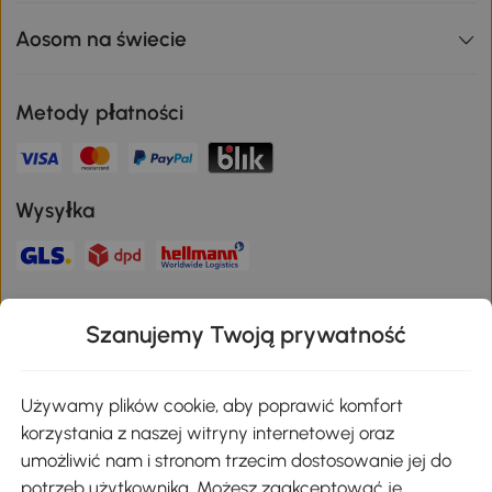
Aosom na świecie
Metody płatności
Wysyłka
Bezpieczna płatność
Szanujemy Twoją prywatność
Pobierz aplikację Aosom
Używamy plików cookie, aby poprawić komfort
korzystania z naszej witryny internetowej oraz
umożliwić nam i stronom trzecim dostosowanie jej do
Google Play
potrzeb użytkownika. Możesz zaakceptować je