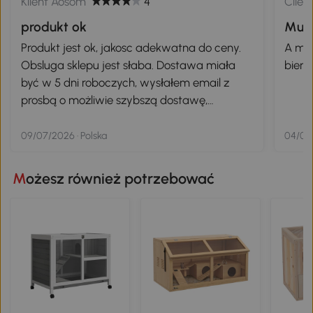
Klient Aosom
4
Clien
produkt ok
Muy 
Produkt jest ok, jakosc adekwatna do ceny.
A mi 
Obsluga sklepu jest słaba. Dostawa miała
bien!
być w 5 dni roboczych, wysłałem email z
prosbą o możliwie szybszą dostawę,
otrzymałem lakonczną odpowiedz chyba od
bota gdzie mogę slrawdzić status
09/07/2026 · Polska
04/06/
zamówienia i jak wygląda proces wysyłki
(jakbym tego potrzebował). Finalnie
Możesz również potrzebować
dostałem po 11dniach, 7 roboczcych.