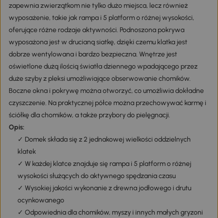
zapewnia zwierzątkom nie tylko dużo miejsca, lecz również
wyposażenie, takie jak rampa i 5 platform o różnej wysokości,
oferujące różne rodzaje aktywności. Podnoszona pokrywa
wyposażona jest w drucianą siatkę, dzięki czemu klatka jest
dobrze wentylowana i bardzo bezpieczna. Wnętrze jest
oświetlone dużą ilością światła dziennego wpadającego przez
duże szyby z pleksi umożliwiające obserwowanie chomików.
Boczne okna i pokrywę można otworzyć, co umożliwia dokładne
czyszczenie. Na praktycznej półce można przechowywać karmę i
ściółkę dla chomików, a także przybory do pielęgnacji.
Opis:
✓ Domek składa się z 2 jednakowej wielkości oddzielnych
klatek
✓ W każdej klatce znajduje się rampa i 5 platform o różnej
wysokości służących do aktywnego spędzania czasu
✓ Wysokiej jakości wykonanie z drewna jodłowego i drutu
ocynkowanego
✓ Odpowiednia dla chomików, myszy i innych małych gryzoni