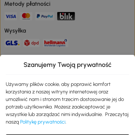
Metody płatności
Wysyłka
Bezpieczna płatność
Szanujemy Twoją prywatność
Pobierz aplikację Aosom
Używamy plików cookie, aby poprawić komfort
korzystania z naszej witryny internetowej oraz
umożliwić nam i stronom trzecim dostosowanie jej do
Google Play
potrzeb użytkownika. Możesz zaakceptować je
wszystkie lub zarządzać nimi indywidualnie. Przeczytaj
naszą
Politykę prywatności
.
+48 22 292 29 06
kontakt@aosom.pl