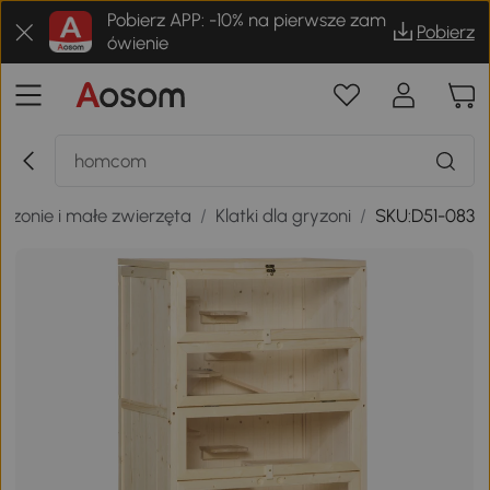
Pobierz APP: -10% na pierwsze zam
Pobierz
ówienie
yzonie i małe zwierzęta
/
Klatki dla gryzoni
/
SKU:D51-083