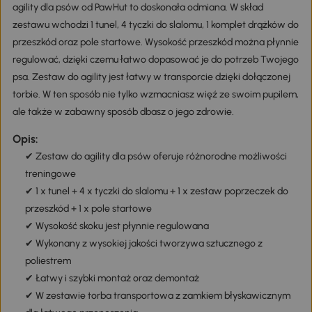
agility dla psów od PawHut to doskonała odmiana. W skład
zestawu wchodzi 1 tunel, 4 tyczki do slalomu, 1 komplet drążków do
przeszkód oraz pole startowe. Wysokość przeszkód można płynnie
regulować, dzięki czemu łatwo dopasować je do potrzeb Twojego
psa. Zestaw do agility jest łatwy w transporcie dzięki dołączonej
torbie. W ten sposób nie tylko wzmacniasz więź ze swoim pupilem,
ale także w zabawny sposób dbasz o jego zdrowie.
Opis:
✔ Zestaw do agility dla psów oferuje różnorodne możliwości
treningowe
✔ 1 x tunel + 4 x tyczki do slalomu + 1 x zestaw poprzeczek do
przeszkód + 1 x pole startowe
✔ Wysokość skoku jest płynnie regulowana
✔ Wykonany z wysokiej jakości tworzywa sztucznego z
poliestrem
✔ Łatwy i szybki montaż oraz demontaż
✔ W zestawie torba transportowa z zamkiem błyskawicznym