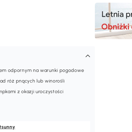
erem odpornym na warunki pogodowe
ład róż pnących lub winorośli
pkami z okazji uroczystości
tsunny