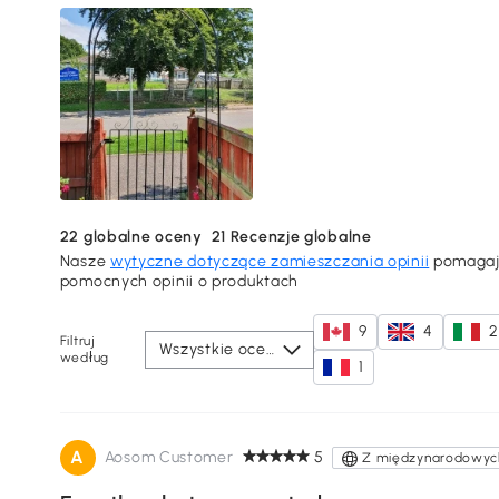
22
globalne oceny
21
Recenzje globalne
Nasze
wytyczne dotyczące zamieszczania opinii
pomagają
pomocnych opinii o produktach
9
4
2
Filtruj
Wszystkie oceny
według
1
A
Aosom Customer
5
Z międzynarodowych