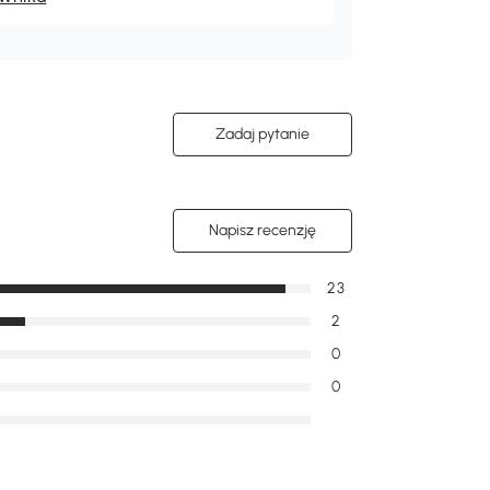
Zadaj pytanie
Napisz recenzję
23
2
0
0