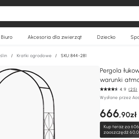
Biuro
Akcesoria dla zwierząt
Dziecko
Spo
ślin
/
Kratki ogrodowe
/
SKU:844-281
Pergola łuko
warunki atmo
4.9
(25)
Wysłane przez Ao
666
,90zł
Kup teraz za
606
zaoszczędź 60,0