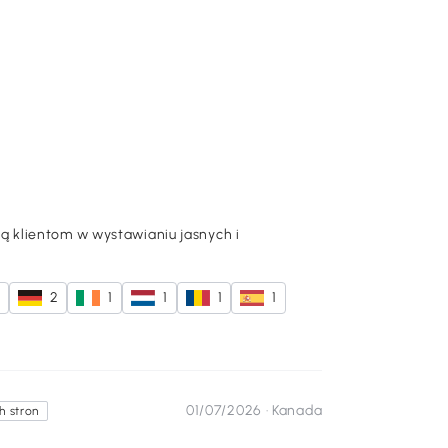
 klientom w wystawianiu jasnych i
2
1
1
1
1
01/07/2026 ·
Kanada
 stron