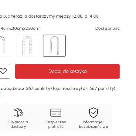
a
:
Kup teraz, a dostarczymy między 12.08, a 14.08.
 114cmx30cmx230cm
Dostępność
Dodaj do koszyka
dobędziesz 667 punkt(y) lojalnościowy(e). 667 punkt(y) =
Ę
Gwarancja
Bezpieczna
Informacje i
dostawy
płatność
bezpieczeństwo