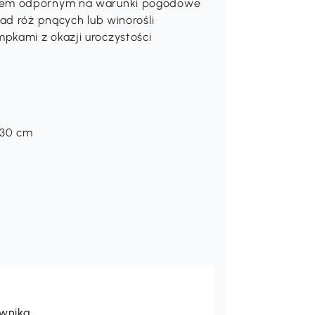
erem odpornym na warunki pogodowe
ład róż pnących lub winorośli
pkami z okazji uroczystości
 230 cm
ownika