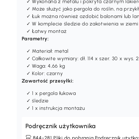
✓ Wykonana z metalu i pokryta czarnym laki
✓ Może służyć jako pergola do roślin, na przyk
✓ Łuk można również ozdobić balonami lub lam
✓ W komplecie śledzie do zakotwienia w ziemi
✓ Łatwy montaż
Parametry:
✓ Materiał: metal
✓ Całkowite wymiary: dł. 114 x szer. 30 x wys.
✓ Waga: 4,66 kg
✓ Kolor: czarny
Zawartość przesyłki:
✓ 1 x pergola łukowa
✓ śledzie
✓ 1 x instrukcja montażu
Podręcznik użytkownika
844-281 Pliki do pobrania Podręcznik użytk