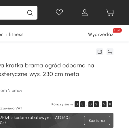
Hot
rt i fitness
Wyprzedaż
wa kratka brama ogród odporna na
sferyczne wys. 230 cm metal
som Niemcy
Kończy się w
0
8
:
0
2
:
5
7
Zawiera VAT
,90zł
z kodem rabatowym: LATO60 i
Kup teraz
0zł